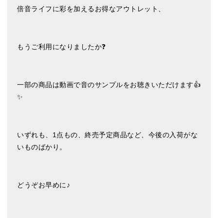
倍音ライフに彩を加えるお得なアウトレット、
ティンシャケース
チベット・真マントラ香
もうご利用になりましたか❓
●
お香定期購入（ラクとくサブスク）
チベット高僧のオラクルカード
一部の商品は動画で音のサンプルをお聴きいただけます👍
ベル＆ドルジェ
✨
シンギングボウル入門本・CD
アウトレット
いずれも、1点もの、終売予定商品など、今後の入荷がな
いものばかり。
オリジナルグッズ
神々とつながるジュエリー
どうぞお早めに♪
ヒーリング・マンダラポスター
ロゴステッカー・ポストカード各種