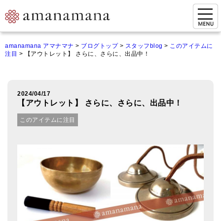
お問い合わせ
amanamana アマナマナ
>
ブログトップ
>
スタッフblog
>
このアイテムに
注目
>
【アウトレット】 さらに、さらに、出品中！
マイページ
ご来店予約（実店舗）
2024/04/17
ご来店&購入
【アウトレット】 さらに、さらに、出品中！
オンライン相談&購入
このアイテムに注目
シンギングボウル講座
倍音呼吸法レッスン
オンラインショップ
カートを見る
商品一覧