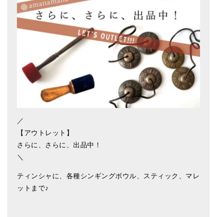
アマナマナのシンギングボウル
●
チベット・シンギングボウル
●
新・鍛造スペシャル
●
マンダラ彫（黒・渋金）
人気の3点セット
お得なアマナマナ・セット
／
【アウトレット】
特大シンギングボウル・特殊柄
さらに、さらに、出品中！
スティック・マレット・リング（台座）
＼
アマナマナのティンシャ
ティンシャに、各種シンギングボウル、スティック、マレ
ットまで♪
●
プレミアム・ティンシャ（L・M）
●
ベーシック・ティンシャ（4種）