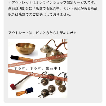
※アウトレットはオンラインショップ限定サービスです。
亡命チベット人尼僧のお守り・チャーム
商品説明部分に「店舗でも販売中」という表記がある商品
チベット・マントラ・ヒーリングCD
以外は店舗でのご提供はしておりません。
ギフトラッピング
アウトレットは、ピンときたらお早めに🥣✨
シンギングボウル講座
●
初級講座
●
倍音呼吸法レッスン
中級講座
上級講座
ビギナー講師・養成講座
アマナマナとは
About Us