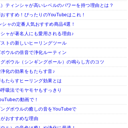
龍）ティンシャが高いレベルのパワーを持つ理由とは？
すすめ！ぴったりのYouTubeはこれ！
ィンシャの定番人気おすすめ商品4選！
シャが著名人にも愛用される理由♪
ピストの新しいヒーリングツール
グボウルの倍音で浄化ルーティン
ングボウル（シンギングボール）の鳴らし方のコツ
浄化の効果をもたらす音♪
がもたらすヒーリング効果とは
の呼吸法でモヤモヤもすっきり
uTubeの動画で！
グボウルの癒しの音をYouTubeで
ャがおすすめな理由
ボウル）の音色は癒しや浄化に最適！