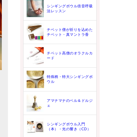
シンギングボウル倍音呼吸
法レッスン
チベット僧が祈りを込めた
チベット・真マントラ香
チベット高僧のオラクルカ
ード
特殊柄・特大シンギングボ
ウル
アマナマナのベル＆ドルジ
ェ
シンギングボウル入門
（本）・光の響き（CD）