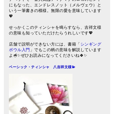
にもなった、エンドレスノット（メルヴェウ）と
亡命チベット人尼僧のお守り・チャーム
いう一筆書きの模様。無限の愛を意味しています
チベット・マントラ・ヒーリングCD
💖
ギフトラッピング
せっかくこのティンシャを鳴らすなら、吉祥文様
の意味も知っていただけたらうれしいです💖
シンギングボウル講座
店舗で説明ができない方には、書籍「
シンギング
●
初級講座
ボウル入門
」でもこの柄の意味を解説しています
よ🥣✨ぜひお読みになってくださいね🍀✨
●
倍音呼吸法レッスン
中級講座
ベーシック・ティンシャ 八吉祥文様💫
上級講座
ビギナー講師・養成講座
アマナマナとは
About Us