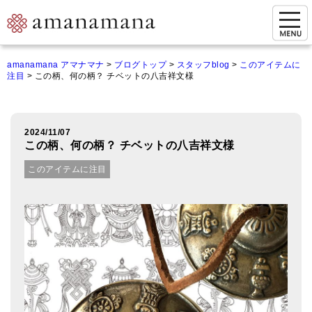
お問い合わせ
amanamana アマナマナ
>
ブログトップ
>
スタッフblog
>
このアイテムに
注目
>
この柄、何の柄？ チベットの八吉祥文様
マイページ
ご来店予約（実店舗）
2024/11/07
ご来店&購入
この柄、何の柄？ チベットの八吉祥文様
オンライン相談&購入
このアイテムに注目
シンギングボウル講座
倍音呼吸法レッスン
オンラインショップ
カートを見る
商品一覧