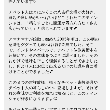
呼んでいます✨
ティンシャケース
チベット人はとにかくこの八吉祥文様が大好き。
チベット・真マントラ香
縁起の良い柄がいっぱいほどこされたこのティン
シャは、「鳴らすごとに開運が四方八方たくさん
●
お香定期購入（ラクとくサブスク）
広がっていく」と信じられています💕
チベット高僧のオラクルカード
アマナマナが始動し始めた2005年頃は、この柄の
意味をググっても表示はほぼ皆無でした。そこ
ベル＆ドルジェ
で、インドやネパールで、チベット仏教美術本を
紐解いて、その意味をつぶさに調べました。その
シンギングボウル入門本・CD
おかげで意味を正しく理解することができました
アウトレット
し、何より人にお伝え出来るだけの知識を身に着
けることができました💕
オリジナルグッズ
この８つの吉祥紋様、様々なチベット密教法具や
神々とつながるジュエリー
チベット人の暮らしの中に登場しますが、それぞ
れの意味やご利益を知れば知るほど、このティン
ヒーリング・マンダラポスター
シャが好きになりますよ😍
ロゴステッカー・ポストカード各種
チベットで一番人気はアマナマナのロゴのヒント