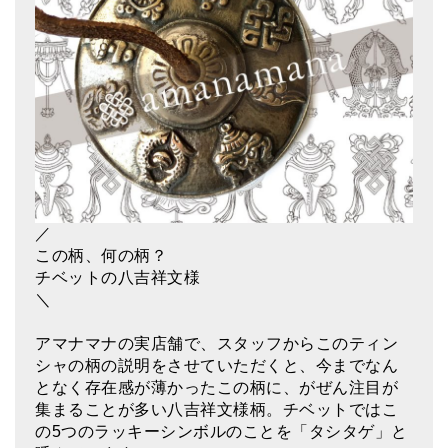
アマナマナのシンギングボウル
●
チベット・シンギングボウル
●
新・鍛造スペシャル
●
マンダラ彫（黒・渋金）
人気の3点セット
／
お得なアマナマナ・セット
この柄、何の柄？
特大シンギングボウル・特殊柄
チベットの八吉祥文様
＼
スティック・マレット・リング（台座）
アマナマナの実店舗で、スタッフからこのティン
アマナマナのティンシャ
シャの柄の説明をさせていただくと、今までなん
となく存在感が薄かったこの柄に、がぜん注目が
●
プレミアム・ティンシャ（L・M）
集まることが多い八吉祥文様柄。チベットではこ
の5つのラッキーシンボルのことを「タシタゲ」と
●
ベーシック・ティンシャ（4種）