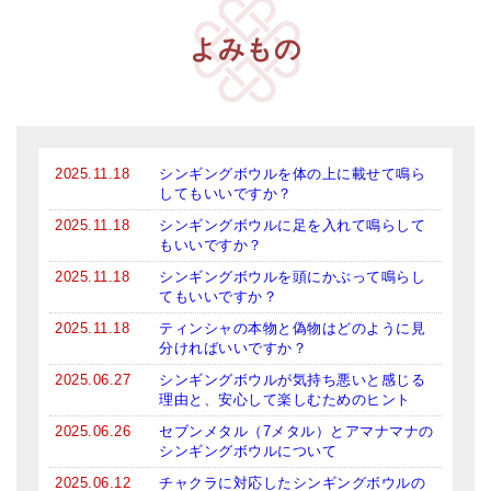
亡命チベット人尼僧のお守り・チャーム
よみもの
チベット・マントラ・ヒーリングCD
ギフトラッピング
シンギングボウル講座
2025.11.18
シンギングボウルを体の上に載せて鳴ら
してもいいですか？
●
初級講座
2025.11.18
シンギングボウルに足を入れて鳴らして
●
倍音呼吸法レッスン
もいいですか？
2025.11.18
シンギングボウルを頭にかぶって鳴らし
中級講座
てもいいですか？
上級講座
2025.11.18
ティンシャの本物と偽物はどのように見
分ければいいですか？
ビギナー講師・養成講座
2025.06.27
シンギングボウルが気持ち悪いと感じる
理由と、安心して楽しむためのヒント
アマナマナとは
2025.06.26
セブンメタル（7メタル）とアマナマナの
シンギングボウルについて
About Us
2025.06.12
チャクラに対応したシンギングボウルの