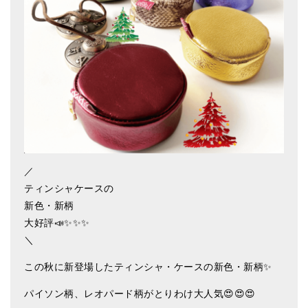
アマナマナのシンギングボウル
●
チベット・シンギングボウル
●
新・鍛造スペシャル
●
マンダラ彫（黒・渋金）
人気の3点セット
お得なアマナマナ・セット
／
ティンシャケースの
特大シンギングボウル・特殊柄
新色・新柄
スティック・マレット・リング（台座）
大好評📣✨✨✨
＼
アマナマナのティンシャ
この秋に新登場したティンシャ・ケースの新色・新柄✨
●
プレミアム・ティンシャ（L・M）
パイソン柄、レオパード柄がとりわけ大人気😍😍😍
●
ベーシック・ティンシャ（4種）