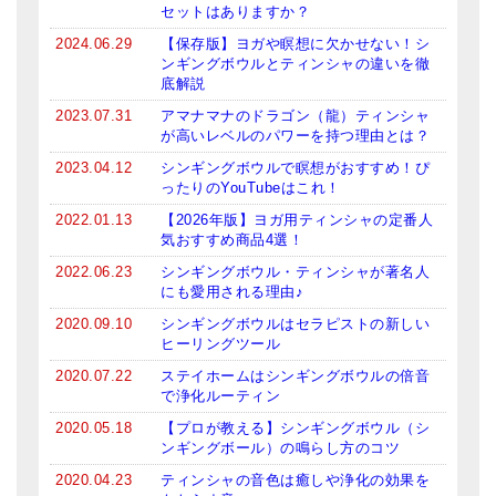
セットはありますか？
メールお便り登録
2024.06.29
【保存版】ヨガや瞑想に欠かせない！シ
LINEお友だち登録
ンギングボウルとティンシャの違いを徹
底解説
お客様の声
2023.07.31
アマナマナのドラゴン（龍）ティンシャ
が高いレベルのパワーを持つ理由とは？
ブログ
2023.04.12
シンギングボウルで瞑想がおすすめ！ぴ
ったりのYouTubeはこれ！
特商法の表記
2022.01.13
【2026年版】ヨガ用ティンシャの定番人
気おすすめ商品4選！
2022.06.23
シンギングボウル・ティンシャが著名人
にも愛用される理由♪
2020.09.10
シンギングボウルはセラピストの新しい
ヒーリングツール
2020.07.22
ステイホームはシンギングボウルの倍音
で浄化ルーティン
2020.05.18
【プロが教える】シンギングボウル（シ
ンギングボール）の鳴らし方のコツ
2020.04.23
ティンシャの音色は癒しや浄化の効果を