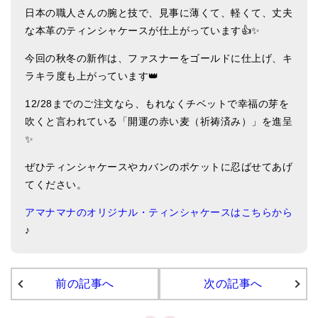
日本の職人さんの腕と技で、見事に薄くて、軽くて、丈夫
ティンシャケース
な本革のティンシャケースが仕上がっています👍✨
チベット・真マントラ香
今回の秋冬の新作は、ファスナーをゴールドに仕上げ、キ
ラキラ度も上がっています👑
●
お香定期購入（ラクとくサブスク）
12/28までのご注文なら、もれなくチベットで幸福の芽を
チベット高僧のオラクルカード
吹くと言われている「開運の赤い麦（祈祷済み）」を進呈
ベル＆ドルジェ
✨
シンギングボウル入門本・CD
ぜひティンシャケースやカバンのポケットに忍ばせてあげ
てください。
アウトレット
アマナマナのオリジナル・ティンシャケースはこちらから
オリジナルグッズ
♪
神々とつながるジュエリー
ヒーリング・マンダラポスター
前の記事へ
次の記事へ
ロゴステッカー・ポストカード各種