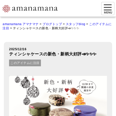
お問い合わせ
amanamana アマナマナ
>
ブログトップ
>
スタッフblog
>
このアイテムに
注目
>
ティンシャケースの新色・新柄大好評📣✨✨✨
マイページ
ご来店予約（実店舗）
2025/12/16
ご来店&購入
ティンシャケースの新色・新柄大好評📣✨✨✨
オンライン相談&購入
このアイテムに注目
シンギングボウル講座
倍音呼吸法レッスン
オンラインショップ
カートを見る
商品一覧