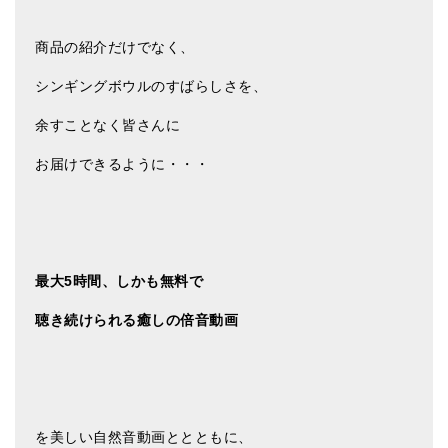
亡命チベット人尼僧のお守り・チャーム
商品の紹介だけでなく、
チベット・マントラ・ヒーリングCD
シンギングボウルのすばらしさを、
ギフトラッピング
余すことなく皆さんに
シンギングボウル講座
お届けできるように・・・
●
初級講座
●
倍音呼吸法レッスン
中級講座
最大5時間、しかも無料で
上級講座
聴き続けられる癒しの倍音動画
ビギナー講師・養成講座
アマナマナとは
About Us
を美しい自然音動画ととともに、