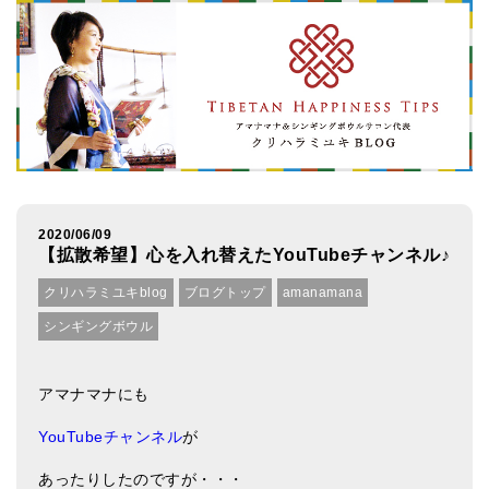
アマナマナのシンギングボウル
●
チベット・シンギングボウル
●
新・鍛造スペシャル
●
マンダラ彫（黒・渋金）
人気の3点セット
2020/06/09
【拡散希望】心を入れ替えたYouTubeチャンネル♪
お得なアマナマナ・セット
クリハラミユキblog
ブログトップ
amanamana
特大シンギングボウル・特殊柄
シンギングボウル
スティック・マレット・リング（台座）
アマナマナのティンシャ
アマナマナにも
●
プレミアム・ティンシャ（L・M）
YouTubeチャンネル
が
●
ベーシック・ティンシャ（4種）
あったりしたのですが・・・