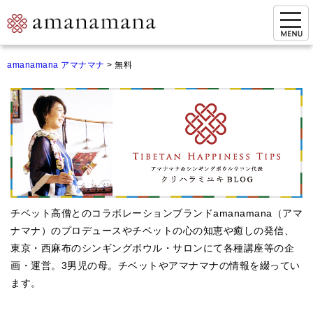
お問い合わせ
amanamana アマナマナ
>
無料
マイページ
ご来店予約（実店舗）
ご来店&購入
オンライン相談&購入
シンギングボウル講座
チベット高僧とのコラボレーションブランドamanamana（アマ
倍音呼吸法レッスン
ナマナ）のプロデュースやチベットの心の知恵や癒しの発信、
東京・西麻布のシンギングボウル・サロンにて各種講座等の企
オンラインショップ
画・運営。3男児の母。チベットやアマナマナの情報を綴ってい
カートを見る
ます。
商品一覧