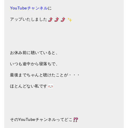
メールお便り登録
YouTubeチャンネル
に
LINEお友だち登録
アップいたしました
お客様の声
ブログ
特商法の表記
お休み前に聴いていると、
いつも途中から寝落ちで、
最後までちゃんと聴けたことが・・・
ほとんどない私です
そのYouTubeチャンネルってどこ