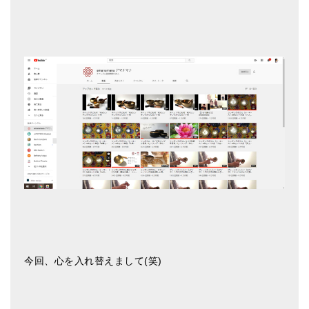
ティンシャケース
チベット・真マントラ香
●
お香定期購入（ラクとくサブスク）
チベット高僧のオラクルカード
ベル＆ドルジェ
シンギングボウル入門本・CD
アウトレット
オリジナルグッズ
神々とつながるジュエリー
今回、心を入れ替えまして(笑)
ヒーリング・マンダラポスター
ロゴステッカー・ポストカード各種