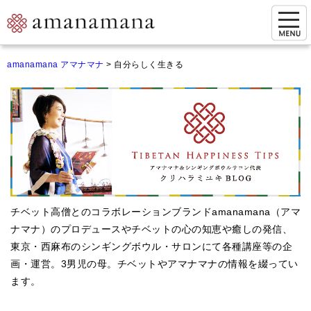
お問い合わせ
amanamana アマナマナ
>
自分らしく生きる
マイページ
ご来店予約（実店舗）
ご来店&購入
オンライン相談&購入
シンギングボウル講座
チベット高僧とのコラボレーションブランドamanamana（アマ
倍音呼吸法レッスン
ナマナ）のプロデュースやチベットの心の知恵や癒しの発信、
東京・西麻布のシンギングボウル・サロンにて各種講座等の企
オンラインショップ
画・運営。3男児の母。チベットやアマナマナの情報を綴ってい
カートを見る
ます。
商品一覧