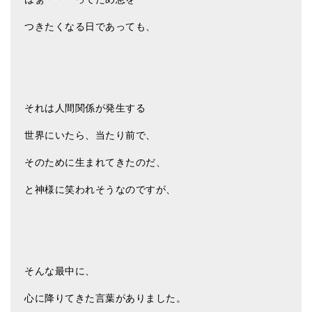
ティンシャケース
つきたくなる日であっても、
チベット・真マントラ香
●
お香定期購入（ラクとくサブスク）
チベット高僧のオラクルカード
それは人間関係が発生する
ベル＆ドルジェ
世界にいたら、当たり前で、
シンギングボウル入門本・CD
そのために生まれてきたのだ、
アウトレット
と神様に笑われそうなのですが、
オリジナルグッズ
神々とつながるジュエリー
ヒーリング・マンダラポスター
そんな最中に、
心に降りてきた言葉がありました。
ロゴステッカー・ポストカード各種