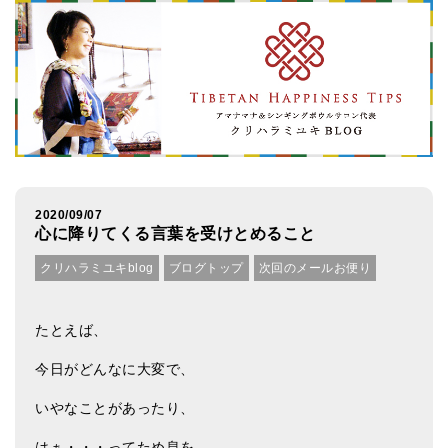
アマナマナのシンギングボウル
●
チベット・シンギングボウル
●
新・鍛造スペシャル
●
マンダラ彫（黒・渋金）
人気の3点セット
2020/09/07
心に降りてくる言葉を受けとめること
お得なアマナマナ・セット
クリハラミユキblog
ブログトップ
次回のメールお便り
特大シンギングボウル・特殊柄
スティック・マレット・リング（台座）
たとえば、
アマナマナのティンシャ
今日がどんなに大変で、
●
プレミアム・ティンシャ（L・M）
いやなことがあったり、
●
ベーシック・ティンシャ（4種）
はぁ・・・ってため息を