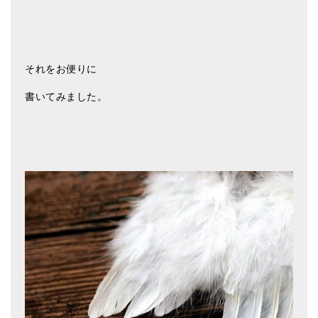
亡命チベット人尼僧のお守り・チャーム
チベット・マントラ・ヒーリングCD
それをお便りに
ギフトラッピング
書いてみました。
シンギングボウル講座
●
初級講座
●
倍音呼吸法レッスン
中級講座
上級講座
ビギナー講師・養成講座
アマナマナとは
About Us