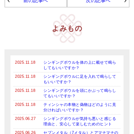
前の記事へ
次の記事へ
アマナマナのシンギングボウル
●
チベット・シンギングボウル
よみもの
●
新・鍛造スペシャル
●
マンダラ彫（黒・渋金）
人気の3点セット
2025.11.18
シンギングボウルを体の上に載せて鳴ら
してもいいですか？
お得なアマナマナ・セット
2025.11.18
シンギングボウルに足を入れて鳴らして
もいいですか？
特大シンギングボウル・特殊柄
2025.11.18
シンギングボウルを頭にかぶって鳴らし
スティック・マレット・リング（台座）
てもいいですか？
2025.11.18
ティンシャの本物と偽物はどのように見
アマナマナのティンシャ
分ければいいですか？
●
プレミアム・ティンシャ（L・M）
2025.06.27
シンギングボウルが気持ち悪いと感じる
理由と、安心して楽しむためのヒント
●
ベーシック・ティンシャ（4種）
2025.06.26
セブンメタル（7メタル）とアマナマナの