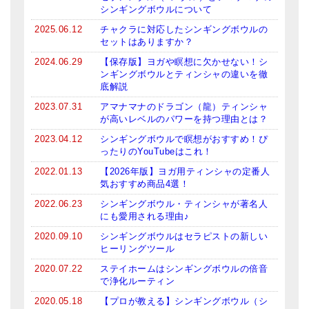
シンギングボウルについて
ティンシャケース
2025.06.12
チャクラに対応したシンギングボウルの
セットはありますか？
チベット・真マントラ香
2024.06.29
【保存版】ヨガや瞑想に欠かせない！シ
●
お香定期購入（ラクとくサブスク）
ンギングボウルとティンシャの違いを徹
底解説
チベット高僧のオラクルカード
2023.07.31
アマナマナのドラゴン（龍）ティンシャ
が高いレベルのパワーを持つ理由とは？
ベル＆ドルジェ
2023.04.12
シンギングボウルで瞑想がおすすめ！ぴ
ったりのYouTubeはこれ！
シンギングボウル入門本・CD
2022.01.13
【2026年版】ヨガ用ティンシャの定番人
気おすすめ商品4選！
アウトレット
2022.06.23
シンギングボウル・ティンシャが著名人
オリジナルグッズ
にも愛用される理由♪
2020.09.10
シンギングボウルはセラピストの新しい
神々とつながるジュエリー
ヒーリングツール
ヒーリング・マンダラポスター
2020.07.22
ステイホームはシンギングボウルの倍音
で浄化ルーティン
ロゴステッカー・ポストカード各種
2020.05.18
【プロが教える】シンギングボウル（シ