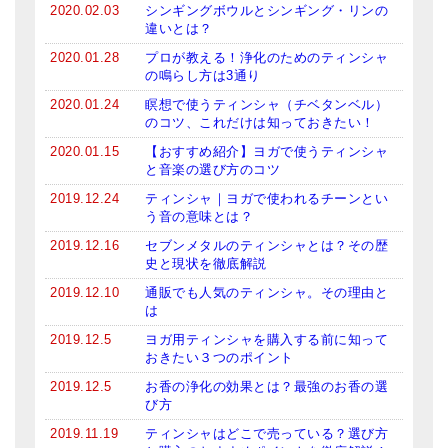
2020.02.03
シンギングボウルとシンギング・リンの
メールお便り登録
違いとは？
LINEお友だち登録
2020.01.28
プロが教える！浄化のためのティンシャ
の鳴らし方は3通り
お客様の声
2020.01.24
瞑想で使うティンシャ（チベタンベル）
のコツ、これだけは知っておきたい！
ブログ
2020.01.15
【おすすめ紹介】ヨガで使うティンシャ
と音楽の選び方のコツ
特商法の表記
2019.12.24
ティンシャ｜ヨガで使われるチーンとい
う音の意味とは？
2019.12.16
セブンメタルのティンシャとは？その歴
史と現状を徹底解説
2019.12.10
通販でも人気のティンシャ。その理由と
は
2019.12.5
ヨガ用ティンシャを購入する前に知って
おきたい３つのポイント
2019.12.5
お香の浄化の効果とは？最強のお香の選
び方
2019.11.19
ティンシャはどこで売っている？選び方