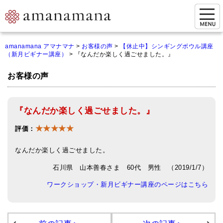
お問い合わせ
amanamana アマナマナ
>
お客様の声
>
【休止中】シンギングボウル講座
（新月ビギナー講座）
>
『なんだか楽しく過ごせました。』
マイページ
お客様の声
ご来店予約（実店舗）
ご来店&購入
『なんだか楽しく過ごせました。』
オンライン相談&購入
★★★★★
評価：
シンギングボウル講座
なんだか楽しく過ごせました。
倍音呼吸法レッスン
石川県 山本善春さま 60代 男性 （2019/1/7）
オンラインショップ
ワークショップ・新月ビギナー講座のページはこちら
カートを見る
商品一覧