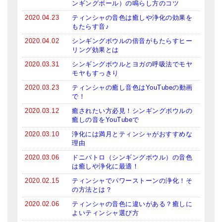
ンギングボール）の鳴らし方のコツ
亡命チベット人尼僧のお守り・チャーム
2020.04.23
ティンシャの音色は癒しや浄化の効果を
もたらす音♪
チベット・マントラ・ヒーリングCD
2020.04.02
シンギングボウルの倍音がもたらすヒー
ギフトラッピング
リング効果とは
2020.03.31
シンギングボウルとヨガの呼吸法でモヤ
シンギングボウル講座
モヤもすっきり
2020.03.23
ティンシャの癒し音色はYouTubeの動画
●
初級講座
で！
●
倍音呼吸法レッスン
2020.03.12
癒されたい方必見！シンギングボウルの
癒しの音をYouTubeで
中級講座
2020.03.10
浄化には満月とティンシャがおすすめな
理由
上級講座
2020.03.06
ドニパトロ（シンギングボウル）の音色
は癒しや浄化に最適！
ビギナー講師・養成講座
2020.02.15
ティンシャでパワーストーンの浄化！そ
アマナマナとは
の方法とは？
2020.02.06
ティンシャの音色に違いがある？癒しに
About Us
よいティンシャ選び方