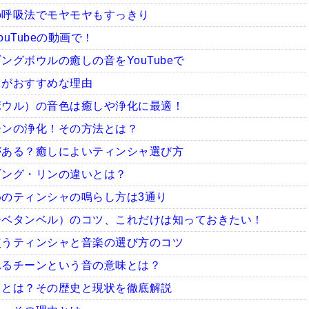
の呼吸法でモヤモヤもすっきり
uTubeの動画で！
グボウルの癒しの音をYouTubeで
ャがおすすめな理由
ボウル）の音色は癒しや浄化に最適！
ーンの浄化！その方法とは？
がある？癒しによいティンシャ選び方
ギング・リンの違いとは？
のティンシャの鳴らし方は3通り
チベタンベル）のコツ、これだけは知っておきたい！
使うティンシャと音楽の選び方のコツ
れるチーンという音の意味とは？
ャとは？その歴史と現状を徹底解説