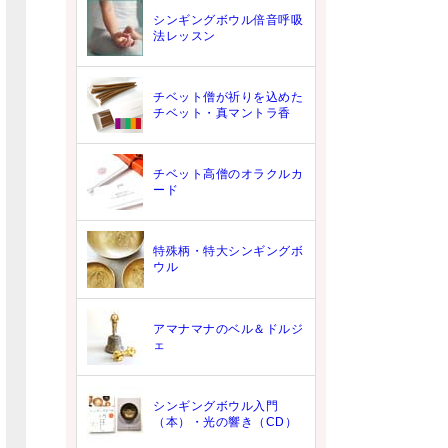
シンギングボウル倍音呼吸
法レッスン
チベット僧が祈りを込めた
チベット・真マントラ香
チベット高僧のオラクルカ
ード
特殊柄・特大シンギングボ
ウル
アマナマナのベル＆ドルジ
ェ
シンギングボウル入門
（本）・光の響き（CD）