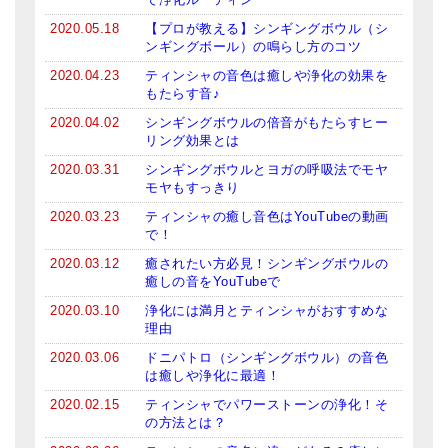
亡命チベット人尼僧のお守り・チャーム
2020.05.18
【プロが教える】シンギングボウル（シ
ンギングボール）の鳴らし方のコツ
チベット・マントラ・ヒーリングCD
2020.04.23
ティンシャの音色は癒しや浄化の効果を
もたらす音♪
ギフトラッピング
2020.04.02
シンギングボウルの倍音がもたらすヒー
シンギングボウル講座
リング効果とは
2020.03.31
シンギングボウルとヨガの呼吸法でモヤ
●
初級講座
モヤもすっきり
2020.03.23
ティンシャの癒し音色はYouTubeの動画
●
倍音呼吸法レッスン
で！
中級講座
2020.03.12
癒されたい方必見！シンギングボウルの
癒しの音をYouTubeで
上級講座
2020.03.10
浄化には満月とティンシャがおすすめな
理由
ビギナー講師・養成講座
2020.03.06
ドニパトロ（シンギングボウル）の音色
は癒しや浄化に最適！
アマナマナとは
2020.02.15
ティンシャでパワーストーンの浄化！そ
About Us
の方法とは？