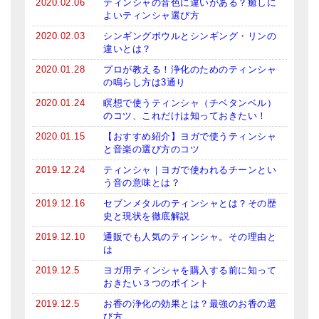
2020.02.06
ティンシャの音色に違いがある？癒しに
メールお便り登録
よいティンシャ選び方
2020.02.03
シンギングボウルとシンギング・リンの
LINEお友だち登録
違いとは？
お客様の声
2020.01.28
プロが教える！浄化のためのティンシャ
の鳴らし方は3通り
ブログ
2020.01.24
瞑想で使うティンシャ（チベタンベル）
のコツ、これだけは知っておきたい！
特商法の表記
2020.01.15
【おすすめ紹介】ヨガで使うティンシャ
と音楽の選び方のコツ
2019.12.24
ティンシャ｜ヨガで使われるチーンとい
う音の意味とは？
2019.12.16
セブンメタルのティンシャとは？その歴
史と現状を徹底解説
2019.12.10
通販でも人気のティンシャ。その理由と
は
2019.12.5
ヨガ用ティンシャを購入する前に知って
おきたい３つのポイント
2019.12.5
お香の浄化の効果とは？最強のお香の選
び方