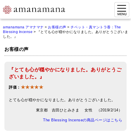
お問い合わせ
amanamana アマナマナ
>
お客様の声
>
チベット・真マントラ香：The
Blessing Incense
>
『とても心が穏やかになりました。ありがとうございま
マイページ
した。』
ご来店予約（実店舗）
お客様の声
ご来店&購入
『とても心が穏やかになりました。ありがとうご
オンライン相談&購入
ざいました。』
シンギングボウル講座
★★★★★
評価：
倍音呼吸法レッスン
とても心が穏やかになりました。ありがとうございました。
オンラインショップ
東京都 吉田ひとみさま 女性 （2019/2/14）
カートを見る
The Blessing Incenseの商品ページはこちら
商品一覧