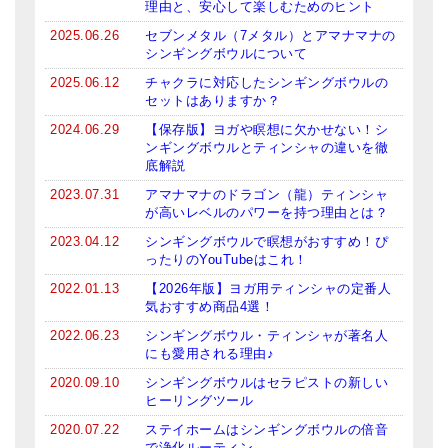
理由と、安心して楽しむためのヒント
ティンシャケース
2025.06.26
セブンメタル（7メタル）とアマナマナの
シンギングボウルについて
チベット・真マントラ香
2025.06.12
チャクラに対応したシンギングボウルの
セットはありますか？
●
お香定期購入（ラクとくサブスク）
2024.06.29
【保存版】ヨガや瞑想に欠かせない！シ
チベット高僧のオラクルカード
ンギングボウルとティンシャの違いを徹
底解説
ベル＆ドルジェ
2023.07.31
アマナマナのドラゴン（龍）ティンシャ
が高いレベルのパワーを持つ理由とは？
シンギングボウル入門本・CD
2023.04.12
シンギングボウルで瞑想がおすすめ！ぴ
ったりのYouTubeはこれ！
アウトレット
2022.01.13
【2026年版】ヨガ用ティンシャの定番人
気おすすめ商品4選！
オリジナルグッズ
2022.06.23
シンギングボウル・ティンシャが著名人
神々とつながるジュエリー
にも愛用される理由♪
2020.09.10
シンギングボウルはセラピストの新しい
ヒーリング・マンダラポスター
ヒーリングツール
ロゴステッカー・ポストカード各種
2020.07.22
ステイホームはシンギングボウルの倍音
で浄化ルーティン