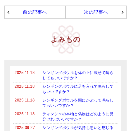
アマナマナのシンギングボウル
前の記事へ
次の記事へ
●
チベット・シンギングボウル
●
新・鍛造スペシャル
よみもの
●
マンダラ彫（黒・渋金）
人気の3点セット
お得なアマナマナ・セット
2025.11.18
シンギングボウルを体の上に載せて鳴ら
してもいいですか？
特大シンギングボウル・特殊柄
2025.11.18
シンギングボウルに足を入れて鳴らして
もいいですか？
スティック・マレット・リング（台座）
2025.11.18
シンギングボウルを頭にかぶって鳴らし
アマナマナのティンシャ
てもいいですか？
2025.11.18
ティンシャの本物と偽物はどのように見
●
プレミアム・ティンシャ（L・M）
分ければいいですか？
●
ベーシック・ティンシャ（4種）
2025.06.27
シンギングボウルが気持ち悪いと感じる