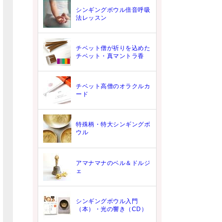
シンギングボウル倍音呼吸
法レッスン
チベット僧が祈りを込めた
チベット・真マントラ香
チベット高僧のオラクルカ
ード
特殊柄・特大シンギングボ
ウル
アマナマナのベル＆ドルジ
ェ
シンギングボウル入門
（本）・光の響き（CD）