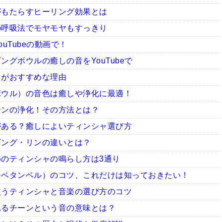
がもたらすヒーリング効果とは
の呼吸法でモヤモヤもすっきり
uTubeの動画で！
グボウルの癒しの音をYouTubeで
ャがおすすめな理由
ボウル）の音色は癒しや浄化に最適！
ーンの浄化！その方法とは？
がある？癒しによいティンシャ選び方
ギング・リンの違いとは？
のティンシャの鳴らし方は3通り
チベタンベル）のコツ、これだけは知っておきたい！
使うティンシャと音楽の選び方のコツ
れるチーンという音の意味とは？