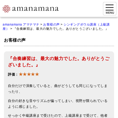
お問い合わせ
amanamana アマナマナ
>
お客様の声
>
シンギングボウル講座（上級講
座）
>
『合奏練習は、最大の魅力でした。ありがとうございました。』
マイページ
お客様の声
ご来店予約（実店舗）
ご来店&購入
『合奏練習は、最大の魅力でした。ありがとうご
オンライン相談&購入
ざいました。』
★★★★★
シンギングボウル講座
評価：
倍音呼吸法レッスン
自分だけで演奏していると、曲がどうしても同じになってしま
ったり、
オンラインショップ
自分の好きな音やリズムが偏ってしまい、視野が限られている
カートを見る
ように感じました。
せっかく中級講座まで受けたので、上級講座まで受けて、他者
商品一覧