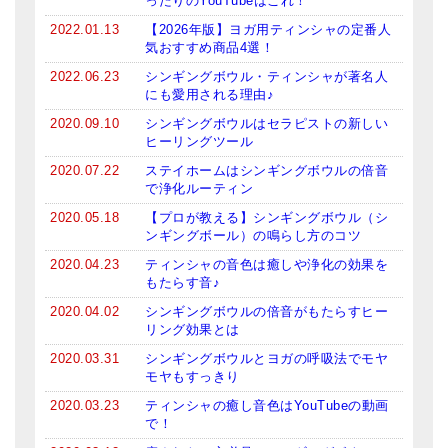
ったりのYouTubeはこれ！
亡命チベット人尼僧のお守り・チャーム
2022.01.13
【2026年版】ヨガ用ティンシャの定番人
気おすすめ商品4選！
チベット・マントラ・ヒーリングCD
2022.06.23
シンギングボウル・ティンシャが著名人
にも愛用される理由♪
ギフトラッピング
2020.09.10
シンギングボウルはセラピストの新しい
シンギングボウル講座
ヒーリングツール
2020.07.22
ステイホームはシンギングボウルの倍音
●
初級講座
で浄化ルーティン
2020.05.18
【プロが教える】シンギングボウル（シ
●
倍音呼吸法レッスン
ンギングボール）の鳴らし方のコツ
中級講座
2020.04.23
ティンシャの音色は癒しや浄化の効果を
もたらす音♪
上級講座
2020.04.02
シンギングボウルの倍音がもたらすヒー
リング効果とは
ビギナー講師・養成講座
2020.03.31
シンギングボウルとヨガの呼吸法でモヤ
モヤもすっきり
アマナマナとは
2020.03.23
ティンシャの癒し音色はYouTubeの動画
About Us
で！