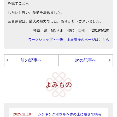
を癒すことも
アマナマナのシンギングボウル
したいと思い、受講を決めました。
●
チベット・シンギングボウル
合奏練習は、最大の魅力でした。ありがとうございました。
●
新・鍛造スペシャル
神奈川県 MNさま 40代 女性 （2019/5/10)
ワークショップ・中級、上級講座のページはこちら
●
マンダラ彫（黒・渋金）
人気の3点セット
前の記事へ
次の記事へ
お得なアマナマナ・セット
特大シンギングボウル・特殊柄
スティック・マレット・リング（台座）
よみもの
アマナマナのティンシャ
●
プレミアム・ティンシャ（L・M）
●
ベーシック・ティンシャ（4種）
2025.11.18
シンギングボウルを体の上に載せて鳴ら