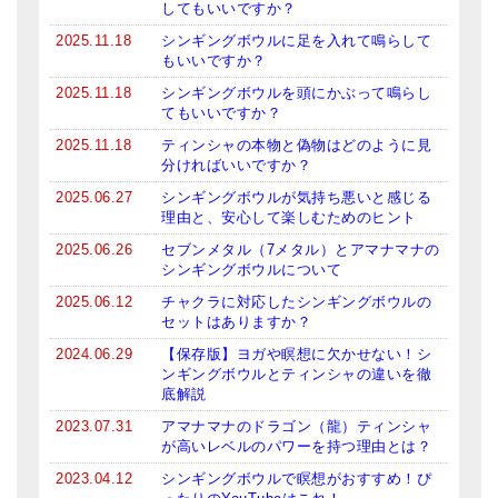
してもいいですか？
ティンシャケース
2025.11.18
シンギングボウルに足を入れて鳴らして
もいいですか？
チベット・真マントラ香
2025.11.18
シンギングボウルを頭にかぶって鳴らし
てもいいですか？
●
お香定期購入（ラクとくサブスク）
2025.11.18
ティンシャの本物と偽物はどのように見
チベット高僧のオラクルカード
分ければいいですか？
2025.06.27
シンギングボウルが気持ち悪いと感じる
ベル＆ドルジェ
理由と、安心して楽しむためのヒント
2025.06.26
セブンメタル（7メタル）とアマナマナの
シンギングボウル入門本・CD
シンギングボウルについて
アウトレット
2025.06.12
チャクラに対応したシンギングボウルの
セットはありますか？
オリジナルグッズ
2024.06.29
【保存版】ヨガや瞑想に欠かせない！シ
ンギングボウルとティンシャの違いを徹
神々とつながるジュエリー
底解説
2023.07.31
アマナマナのドラゴン（龍）ティンシャ
ヒーリング・マンダラポスター
が高いレベルのパワーを持つ理由とは？
ロゴステッカー・ポストカード各種
2023.04.12
シンギングボウルで瞑想がおすすめ！ぴ