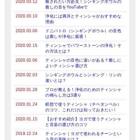
2020.03.12
癒されたい方必見！シンギングボウルの
メールお便り登録
癒しの音をYouTubeで
2020.03.10
浄化には満月とティンシャがおすすめな
LINEお友だち登録
理由
お客様の声
2020.03.06
ドニパトロ（シンギングボウル）の音色
は癒しや浄化に最適！
ブログ
2020.02.15
ティンシャでパワーストーンの浄化！そ
の方法とは？
特商法の表記
2020.02.06
ティンシャの音色に違いがある？癒しに
よいティンシャ選び方
2020.02.03
シンギングボウルとシンギング・リンの
違いとは？
2020.01.28
プロが教える！浄化のためのティンシャ
の鳴らし方は3通り
2020.01.24
瞑想で使うティンシャ（チベタンベル）
のコツ、これだけは知っておきたい！
2020.01.15
【おすすめ紹介】ヨガで使うティンシャ
と音楽の選び方のコツ
2019.12.24
ティンシャ｜ヨガで使われるチーンとい
う音の意味とは？