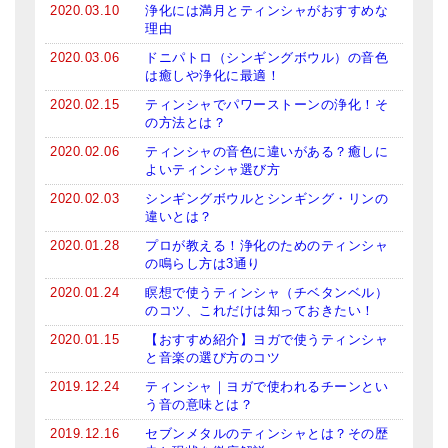
2020.03.10
浄化には満月とティンシャがおすすめな
メールお便り登録
理由
LINEお友だち登録
2020.03.06
ドニパトロ（シンギングボウル）の音色
は癒しや浄化に最適！
お客様の声
2020.02.15
ティンシャでパワーストーンの浄化！そ
の方法とは？
ブログ
2020.02.06
ティンシャの音色に違いがある？癒しに
よいティンシャ選び方
特商法の表記
2020.02.03
シンギングボウルとシンギング・リンの
違いとは？
2020.01.28
プロが教える！浄化のためのティンシャ
の鳴らし方は3通り
2020.01.24
瞑想で使うティンシャ（チベタンベル）
のコツ、これだけは知っておきたい！
2020.01.15
【おすすめ紹介】ヨガで使うティンシャ
と音楽の選び方のコツ
2019.12.24
ティンシャ｜ヨガで使われるチーンとい
う音の意味とは？
2019.12.16
セブンメタルのティンシャとは？その歴