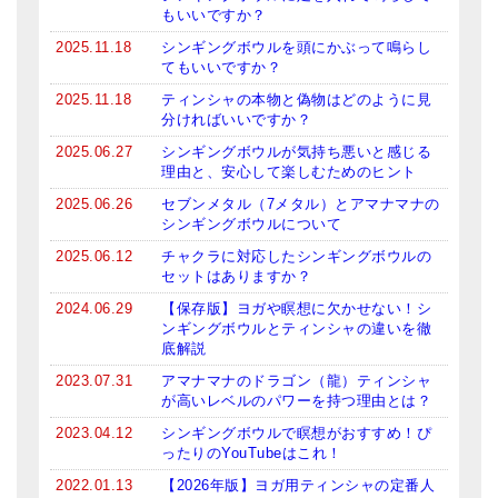
もいいですか？
ティンシャケース
2025.11.18
シンギングボウルを頭にかぶって鳴らし
てもいいですか？
チベット・真マントラ香
2025.11.18
ティンシャの本物と偽物はどのように見
分ければいいですか？
●
お香定期購入（ラクとくサブスク）
2025.06.27
シンギングボウルが気持ち悪いと感じる
チベット高僧のオラクルカード
理由と、安心して楽しむためのヒント
2025.06.26
セブンメタル（7メタル）とアマナマナの
ベル＆ドルジェ
シンギングボウルについて
シンギングボウル入門本・CD
2025.06.12
チャクラに対応したシンギングボウルの
セットはありますか？
アウトレット
2024.06.29
【保存版】ヨガや瞑想に欠かせない！シ
ンギングボウルとティンシャの違いを徹
オリジナルグッズ
底解説
2023.07.31
アマナマナのドラゴン（龍）ティンシャ
神々とつながるジュエリー
が高いレベルのパワーを持つ理由とは？
ヒーリング・マンダラポスター
2023.04.12
シンギングボウルで瞑想がおすすめ！ぴ
ったりのYouTubeはこれ！
ロゴステッカー・ポストカード各種
2022.01.13
【2026年版】ヨガ用ティンシャの定番人