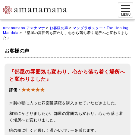
お問い合わせ
amanamana アマナマナ
>
お客様の声
>
マンダラポスター：The Healing
Mandala
>
『部屋の雰囲気も変わり、心から落ち着く場所へと変わりまし
マイページ
た』
ご来店予約（実店舗）
お客様の声
ご来店&購入
『部屋の雰囲気も変わり、心から落ち着く場所へ
オンライン相談&購入
と変わりました』
シンギングボウル講座
★★★★★
評価：
倍音呼吸法レッスン
木製の額に入った四面曼荼羅を購入させていただきました。
オンラインショップ
和室にかざりましたが、部屋の雰囲気も変わり、心から落ち着
く場所へと変わりました。
カートを見る
絵の側に行くと優しく温かいパワーを感じます。
商品一覧