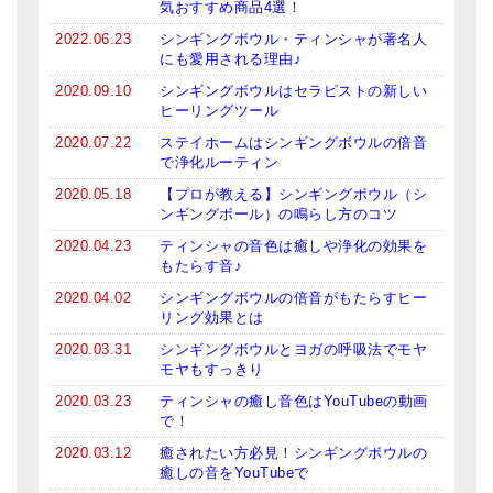
気おすすめ商品4選！
亡命チベット人尼僧のお守り・チャーム
2022.06.23
シンギングボウル・ティンシャが著名人
にも愛用される理由♪
チベット・マントラ・ヒーリングCD
2020.09.10
シンギングボウルはセラピストの新しい
ギフトラッピング
ヒーリングツール
2020.07.22
ステイホームはシンギングボウルの倍音
シンギングボウル講座
で浄化ルーティン
2020.05.18
【プロが教える】シンギングボウル（シ
●
初級講座
ンギングボール）の鳴らし方のコツ
●
倍音呼吸法レッスン
2020.04.23
ティンシャの音色は癒しや浄化の効果を
もたらす音♪
中級講座
2020.04.02
シンギングボウルの倍音がもたらすヒー
リング効果とは
上級講座
2020.03.31
シンギングボウルとヨガの呼吸法でモヤ
モヤもすっきり
ビギナー講師・養成講座
2020.03.23
ティンシャの癒し音色はYouTubeの動画
アマナマナとは
で！
2020.03.12
癒されたい方必見！シンギングボウルの
About Us
癒しの音をYouTubeで