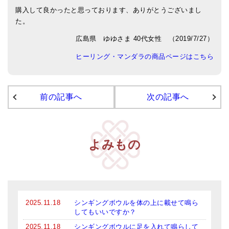
購入して良かったと思っております、ありがとうございまし
アマナマナのシンギングボウル
た。
●
チベット・シンギングボウル
広島県 ゆゆさま 40代女性 （2019/7/27）
ヒーリング・マンダラの商品ページはこちら
●
新・鍛造スペシャル
●
マンダラ彫（黒・渋金）
前の記事へ
次の記事へ
人気の3点セット
お得なアマナマナ・セット
特大シンギングボウル・特殊柄
よみもの
スティック・マレット・リング（台座）
アマナマナのティンシャ
●
プレミアム・ティンシャ（L・M）
2025.11.18
シンギングボウルを体の上に載せて鳴ら
してもいいですか？
●
ベーシック・ティンシャ（4種）
2025.11.18
シンギングボウルに足を入れて鳴らして