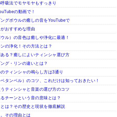
の呼吸法でモヤモヤもすっきり
uTubeの動画で！
グボウルの癒しの音をYouTubeで
ャがおすすめな理由
ボウル）の音色は癒しや浄化に最適！
ーンの浄化！その方法とは？
がある？癒しによいティンシャ選び方
ギング・リンの違いとは？
のティンシャの鳴らし方は3通り
チベタンベル）のコツ、これだけは知っておきたい！
使うティンシャと音楽の選び方のコツ
れるチーンという音の意味とは？
ャとは？その歴史と現状を徹底解説
ャ。その理由とは