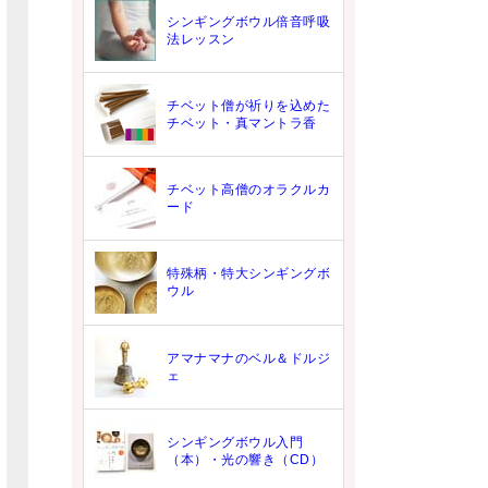
シンギングボウル倍音呼吸
法レッスン
チベット僧が祈りを込めた
チベット・真マントラ香
チベット高僧のオラクルカ
ード
特殊柄・特大シンギングボ
ウル
アマナマナのベル＆ドルジ
ェ
シンギングボウル入門
（本）・光の響き（CD）