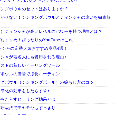
とアマナマナのシンギングボウルについて
ギングボウルのセットはありますか？
欠かせない！シンギングボウルとティンシャの違いを徹底解
龍）ティンシャが高いレベルのパワーを持つ理由とは？
すすめ！ぴったりのYouTubeはこれ！
ィンシャの定番人気おすすめ商品4選！
シャが著名人にも愛用される理由♪
ピストの新しいヒーリングツール
グボウルの倍音で浄化ルーティン
ングボウル（シンギングボール）の鳴らし方のコツ
浄化の効果をもたらす音♪
がもたらすヒーリング効果とは
の呼吸法でモヤモヤもすっきり