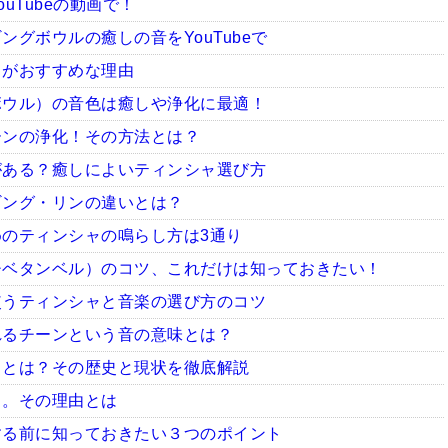
uTubeの動画で！
グボウルの癒しの音をYouTubeで
ャがおすすめな理由
ボウル）の音色は癒しや浄化に最適！
ーンの浄化！その方法とは？
がある？癒しによいティンシャ選び方
ギング・リンの違いとは？
のティンシャの鳴らし方は3通り
チベタンベル）のコツ、これだけは知っておきたい！
使うティンシャと音楽の選び方のコツ
れるチーンという音の意味とは？
ャとは？その歴史と現状を徹底解説
ャ。その理由とは
する前に知っておきたい３つのポイント