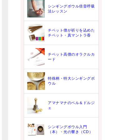
シンギングボウル倍音呼吸
法レッスン
チベット僧が祈りを込めた
チベット・真マントラ香
チベット高僧のオラクルカ
ード
特殊柄・特大シンギングボ
ウル
アマナマナのベル＆ドルジ
ェ
シンギングボウル入門
（本）・光の響き（CD）