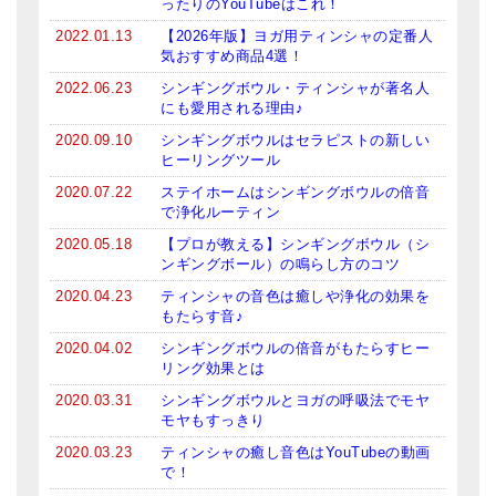
ったりのYouTubeはこれ！
亡命チベット人尼僧のお守り・チャーム
2022.01.13
【2026年版】ヨガ用ティンシャの定番人
気おすすめ商品4選！
チベット・マントラ・ヒーリングCD
2022.06.23
シンギングボウル・ティンシャが著名人
にも愛用される理由♪
ギフトラッピング
2020.09.10
シンギングボウルはセラピストの新しい
シンギングボウル講座
ヒーリングツール
2020.07.22
ステイホームはシンギングボウルの倍音
●
初級講座
で浄化ルーティン
●
倍音呼吸法レッスン
2020.05.18
【プロが教える】シンギングボウル（シ
ンギングボール）の鳴らし方のコツ
中級講座
2020.04.23
ティンシャの音色は癒しや浄化の効果を
もたらす音♪
上級講座
2020.04.02
シンギングボウルの倍音がもたらすヒー
リング効果とは
ビギナー講師・養成講座
2020.03.31
シンギングボウルとヨガの呼吸法でモヤ
モヤもすっきり
アマナマナとは
2020.03.23
ティンシャの癒し音色はYouTubeの動画
About Us
で！