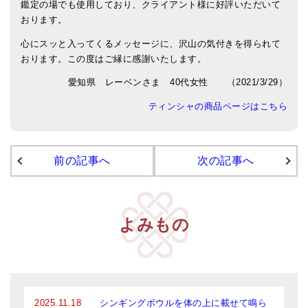
鑑定の場でも使用しており、クライアント様に好評いただいて
おります。
アマナマナのシンギングボウル
心にスッと入ってくるメッセージに、沢山の気付きを得られて
●
チベット・シンギングボウル
おります。この度はご縁に感謝いたします。
●
新・鍛造スペシャル
愛知県 レーベンさま 40代女性 （2021/3/29）
ティンシャの商品ページはこちら
●
マンダラ彫（黒・渋金）
人気の3点セット
前の記事へ
次の記事へ
お得なアマナマナ・セット
特大シンギングボウル・特殊柄
スティック・マレット・リング（台座）
よみもの
アマナマナのティンシャ
●
プレミアム・ティンシャ（L・M）
●
ベーシック・ティンシャ（4種）
2025.11.18
シンギングボウルを体の上に載せて鳴ら