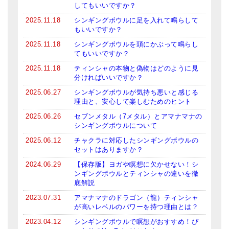
してもいいですか？
ティンシャケース
2025.11.18
シンギングボウルに足を入れて鳴らして
もいいですか？
チベット・真マントラ香
2025.11.18
シンギングボウルを頭にかぶって鳴らし
てもいいですか？
●
お香定期購入（ラクとくサブスク）
2025.11.18
ティンシャの本物と偽物はどのように見
チベット高僧のオラクルカード
分ければいいですか？
2025.06.27
シンギングボウルが気持ち悪いと感じる
ベル＆ドルジェ
理由と、安心して楽しむためのヒント
2025.06.26
セブンメタル（7メタル）とアマナマナの
シンギングボウル入門本・CD
シンギングボウルについて
アウトレット
2025.06.12
チャクラに対応したシンギングボウルの
セットはありますか？
オリジナルグッズ
2024.06.29
【保存版】ヨガや瞑想に欠かせない！シ
ンギングボウルとティンシャの違いを徹
神々とつながるジュエリー
底解説
2023.07.31
アマナマナのドラゴン（龍）ティンシャ
ヒーリング・マンダラポスター
が高いレベルのパワーを持つ理由とは？
ロゴステッカー・ポストカード各種
2023.04.12
シンギングボウルで瞑想がおすすめ！ぴ