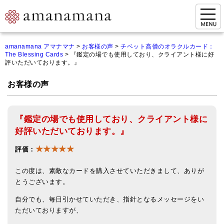
お問い合わせ
amanamana アマナマナ
>
お客様の声
>
チベット高僧のオラクルカード：
The Blessing Cards
>
『鑑定の場でも使用しており、クライアント様に好
マイページ
評いただいております。』
ご来店予約（実店舗）
お客様の声
ご来店&購入
『鑑定の場でも使用しており、クライアント様に
オンライン相談&購入
好評いただいております。』
シンギングボウル講座
★★★★★
評価：
倍音呼吸法レッスン
この度は、素敵なカードを購入させていただきまして、ありが
オンラインショップ
とうございます。
自分でも、毎日引かせていただき、指針となるメッセージをい
カートを見る
ただいておりますが、
商品一覧