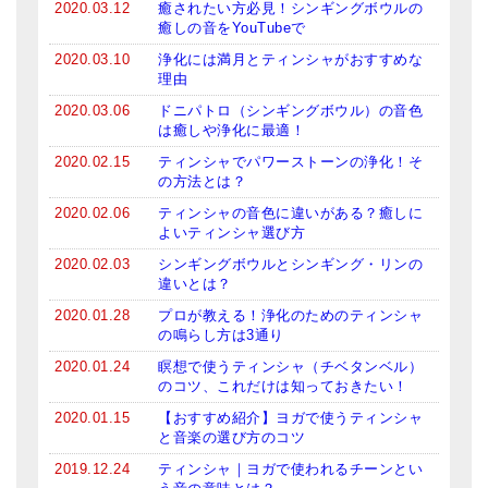
2020.03.12
癒されたい方必見！シンギングボウルの
メールお便り登録
癒しの音をYouTubeで
LINEお友だち登録
2020.03.10
浄化には満月とティンシャがおすすめな
理由
お客様の声
2020.03.06
ドニパトロ（シンギングボウル）の音色
は癒しや浄化に最適！
ブログ
2020.02.15
ティンシャでパワーストーンの浄化！そ
の方法とは？
特商法の表記
2020.02.06
ティンシャの音色に違いがある？癒しに
よいティンシャ選び方
2020.02.03
シンギングボウルとシンギング・リンの
違いとは？
2020.01.28
プロが教える！浄化のためのティンシャ
の鳴らし方は3通り
2020.01.24
瞑想で使うティンシャ（チベタンベル）
のコツ、これだけは知っておきたい！
2020.01.15
【おすすめ紹介】ヨガで使うティンシャ
と音楽の選び方のコツ
2019.12.24
ティンシャ｜ヨガで使われるチーンとい