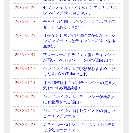
2025.06.26
セブンメタル（7メタル）とアマナマナの
ティンシャケース
シンギングボウルについて
チベット・真マントラ香
2025.06.12
チャクラに対応したシンギングボウルの
セットはありますか？
●
お香定期購入（ラクとくサブスク）
2024.06.29
【保存版】ヨガや瞑想に欠かせない！シ
ンギングボウルとティンシャの違いを徹
チベット高僧のオラクルカード
底解説
2023.07.31
アマナマナのドラゴン（龍）ティンシャ
ベル＆ドルジェ
が高いレベルのパワーを持つ理由とは？
シンギングボウル入門本・CD
2023.04.12
シンギングボウルで瞑想がおすすめ！ぴ
ったりのYouTubeはこれ！
アウトレット
2022.01.13
【2026年版】ヨガ用ティンシャの定番人
気おすすめ商品4選！
オリジナルグッズ
2022.06.23
シンギングボウル・ティンシャが著名人
にも愛用される理由♪
神々とつながるジュエリー
2020.09.10
シンギングボウルはセラピストの新しい
ヒーリング・マンダラポスター
ヒーリングツール
2020.07.22
ステイホームはシンギングボウルの倍音
ロゴステッカー・ポストカード各種
で浄化ルーティン