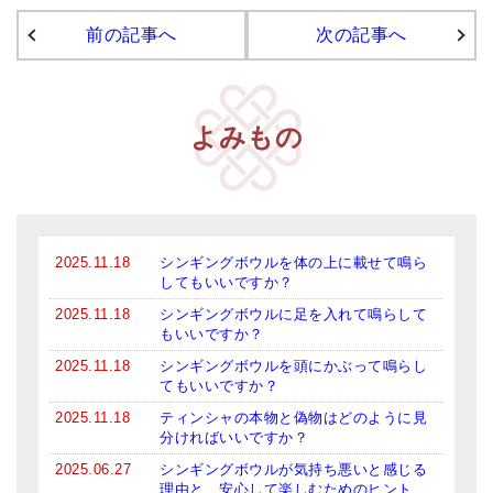
前の記事へ
次の記事へ
アマナマナのシンギングボウル
●
チベット・シンギングボウル
●
新・鍛造スペシャル
よみもの
●
マンダラ彫（黒・渋金）
人気の3点セット
お得なアマナマナ・セット
2025.11.18
シンギングボウルを体の上に載せて鳴ら
してもいいですか？
特大シンギングボウル・特殊柄
2025.11.18
シンギングボウルに足を入れて鳴らして
もいいですか？
スティック・マレット・リング（台座）
2025.11.18
シンギングボウルを頭にかぶって鳴らし
てもいいですか？
アマナマナのティンシャ
2025.11.18
ティンシャの本物と偽物はどのように見
●
プレミアム・ティンシャ（L・M）
分ければいいですか？
2025.06.27
シンギングボウルが気持ち悪いと感じる
●
ベーシック・ティンシャ（4種）
理由と、安心して楽しむためのヒント