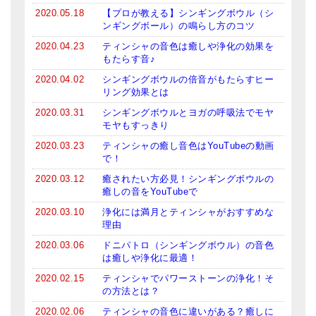
2020.05.18
【プロが教える】シンギングボウル（シ
亡命チベット人尼僧のお守り・チャーム
ンギングボール）の鳴らし方のコツ
チベット・マントラ・ヒーリングCD
2020.04.23
ティンシャの音色は癒しや浄化の効果を
もたらす音♪
ギフトラッピング
2020.04.02
シンギングボウルの倍音がもたらすヒー
リング効果とは
シンギングボウル講座
2020.03.31
シンギングボウルとヨガの呼吸法でモヤ
モヤもすっきり
●
初級講座
2020.03.23
ティンシャの癒し音色はYouTubeの動画
●
倍音呼吸法レッスン
で！
2020.03.12
癒されたい方必見！シンギングボウルの
中級講座
癒しの音をYouTubeで
上級講座
2020.03.10
浄化には満月とティンシャがおすすめな
理由
ビギナー講師・養成講座
2020.03.06
ドニパトロ（シンギングボウル）の音色
は癒しや浄化に最適！
アマナマナとは
2020.02.15
ティンシャでパワーストーンの浄化！そ
の方法とは？
About Us
2020.02.06
ティンシャの音色に違いがある？癒しに