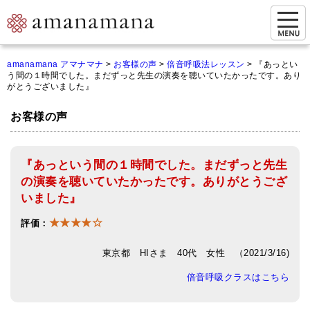
お問い合わせ
amanamana アマナマナ
>
お客様の声
>
倍音呼吸法レッスン
>
『あっとい
う間の１時間でした。まだずっと先生の演奏を聴いていたかったです。あり
マイページ
がとうございました』
ご来店予約（実店舗）
お客様の声
ご来店&購入
『あっという間の１時間でした。まだずっと先生
オンライン相談&購入
の演奏を聴いていたかったです。ありがとうござ
シンギングボウル講座
いました』
★★★★☆
倍音呼吸法レッスン
評価：
オンラインショップ
東京都 HIさま 40代 女性 （2021/3/16)
倍音呼吸クラスはこちら
カートを見る
商品一覧