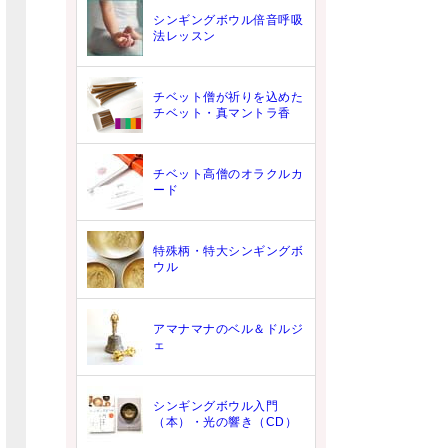
シンギングボウル倍音呼吸
法レッスン
チベット僧が祈りを込めた
チベット・真マントラ香
チベット高僧のオラクルカ
ード
特殊柄・特大シンギングボ
ウル
アマナマナのベル＆ドルジ
ェ
シンギングボウル入門
（本）・光の響き（CD）