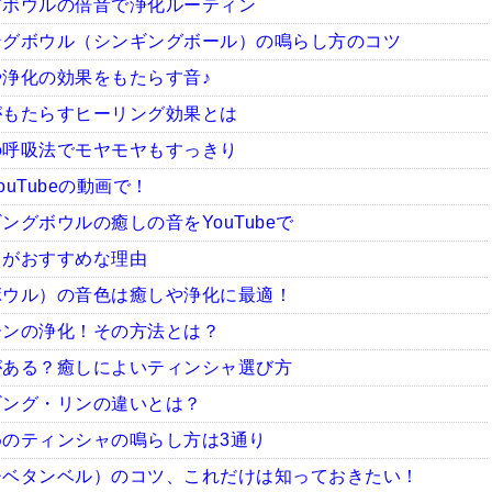
グボウルの倍音で浄化ルーティン
ングボウル（シンギングボール）の鳴らし方のコツ
浄化の効果をもたらす音♪
がもたらすヒーリング効果とは
の呼吸法でモヤモヤもすっきり
uTubeの動画で！
グボウルの癒しの音をYouTubeで
ャがおすすめな理由
ボウル）の音色は癒しや浄化に最適！
ーンの浄化！その方法とは？
がある？癒しによいティンシャ選び方
ギング・リンの違いとは？
のティンシャの鳴らし方は3通り
チベタンベル）のコツ、これだけは知っておきたい！