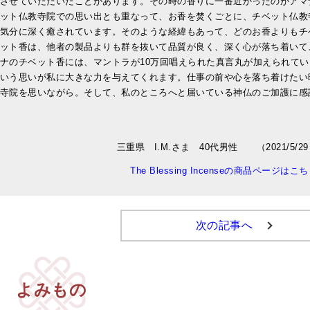
させていただいたことがあります。その時の香りに一番近かったのがアマ
ット仏教寺院での思い出とも重なって、お香を焚くごとに、チベット仏教
気分に深く癒されています。そのような経緯もあって、どのお香よりもチ
ット香は、他者の製品よりも群を抜いて品質が良く、深く心が落ち着いて
ナのチベット香には、マントラが10万回唱えられた真言丸が加えられてい
いう思いが私に大きな力を与えてくれます。仕事の前や心を落ち着けたい
寺院を思いながら。そして、私のところへと届いている神仏のご加護に感
三重県 I.M.さま 40代男性 （2021/5/2
The Blessing Incenseの商品ページはこ
次の記事へ
よみもの