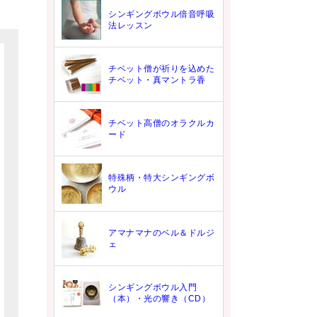
シンギングボウル倍音呼吸
法レッスン
チベット僧が祈りを込めた
チベット・真マントラ香
チベット高僧のオラクルカ
ード
特殊柄・特大シンギングボ
ウル
アマナマナのベル＆ドルジ
ェ
シンギングボウル入門
（本）・光の響き（CD）