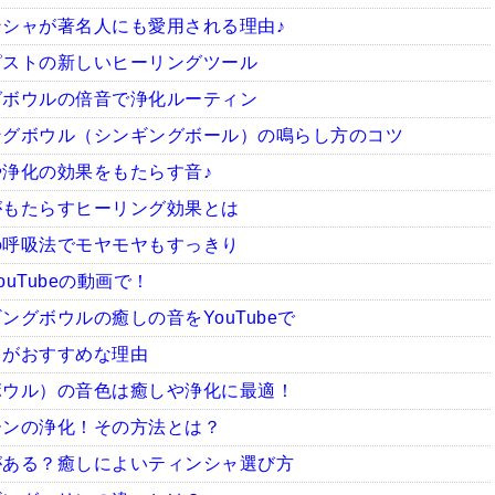
シャが著名人にも愛用される理由♪
ピストの新しいヒーリングツール
グボウルの倍音で浄化ルーティン
ングボウル（シンギングボール）の鳴らし方のコツ
浄化の効果をもたらす音♪
がもたらすヒーリング効果とは
の呼吸法でモヤモヤもすっきり
uTubeの動画で！
グボウルの癒しの音をYouTubeで
ャがおすすめな理由
ボウル）の音色は癒しや浄化に最適！
ーンの浄化！その方法とは？
がある？癒しによいティンシャ選び方