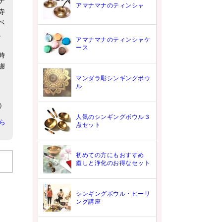
ナ
アマナマナのティンシャ
寺
ベ
、
アマナマナのティンシャケ
ース
時
謝
マンダラ彫シンギングボウ
ル
9）
人気のシンギングボウル３
ちら
点セット
初めての方にもおすすめ
癒しと浄化のお得なセット
シンギングボウル・ヒーリ
ング講座