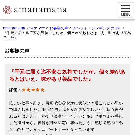
お問い合わせ
amanamana アマナマナ
>
お客様の声
>
チベット・シンギングボウル
>
『手元に届く迄不安な気持でしたが、個々差があるとはいえ、味があり美品
マイページ
でした』
ご来店予約（実店舗）
お客様の声
ご来店&購入
『手元に届く迄不安な気持でしたが、個々差があ
オンライン相談&購入
るとはいえ、味があり美品でした』
シンギングボウル講座
★★★★★
評価：
倍音呼吸法レッスン
忙しい仕事を終え、帰宅後心穏やかに安らいで過ごしたい思い
オンラインショップ
で購入しました。手元に届く迄不安な気持でしたが、個々差が
あるとはいえ、味があり美品でした。シンギングボウルを手に
カートを見る
した初日から、倍音が身体の芯に響いたように感じて感動！わ
たしのリフレッシュパートナーとなっています。
商品一覧