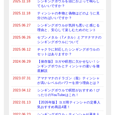
2025.11.18
シンギングボウルを頭にかぶって鳴らし
てもいいですか？
ティンシャケース
2025.11.18
ティンシャの本物と偽物はどのように見
チベット・真マントラ香
分ければいいですか？
2025.06.27
シンギングボウルが気持ち悪いと感じる
●
お香定期購入（ラクとくサブスク）
理由と、安心して楽しむためのヒント
2025.06.26
セブンメタル（7メタル）とアマナマナの
チベット高僧のオラクルカード
シンギングボウルについて
ベル＆ドルジェ
2025.06.12
チャクラに対応したシンギングボウルの
セットはありますか？
シンギングボウル入門本・CD
2024.06.29
【保存版】ヨガや瞑想に欠かせない！シ
ンギングボウルとティンシャの違いを徹
アウトレット
底解説
2023.07.31
アマナマナのドラゴン（龍）ティンシャ
オリジナルグッズ
が高いレベルのパワーを持つ理由とは？
神々とつながるジュエリー
2023.04.12
シンギングボウルで瞑想がおすすめ！ぴ
ったりのYouTubeはこれ！
ヒーリング・マンダラポスター
2022.01.13
【2026年版】ヨガ用ティンシャの定番人
気おすすめ商品4選！
ロゴステッカー・ポストカード各種
2022.06.23
シンギングボウル・ティンシャが著名人