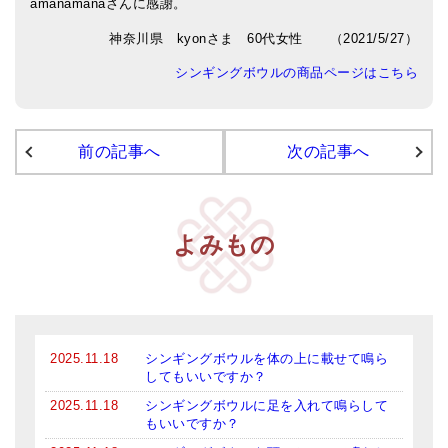
amanamanaさんに感謝。
アマナマナのシンギングボウル
神奈川県 kyonさま 60代女性 （2021/5/27）
シンギングボウルの商品ページはこちら
●
チベット・シンギングボウル
●
新・鍛造スペシャル
前の記事へ
次の記事へ
●
マンダラ彫（黒・渋金）
人気の3点セット
お得なアマナマナ・セット
よみもの
特大シンギングボウル・特殊柄
スティック・マレット・リング（台座）
アマナマナのティンシャ
2025.11.18
シンギングボウルを体の上に載せて鳴ら
してもいいですか？
●
プレミアム・ティンシャ（L・M）
2025.11.18
シンギングボウルに足を入れて鳴らして
もいいですか？
●
ベーシック・ティンシャ（4種）