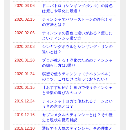
メールお便り登録
2020.03.06
ドニパトロ（シンギングボウル）の音色
は癒しや浄化に最適！
LINEお友だち登録
2020.02.15
ティンシャでパワーストーンの浄化！そ
の方法とは？
お客様の声
2020.02.06
ティンシャの音色に違いがある？癒しに
ブログ
よいティンシャ選び方
2020.02.03
シンギングボウルとシンギング・リンの
特商法の表記
違いとは？
2020.01.28
プロが教える！浄化のためのティンシャ
の鳴らし方は3通り
2020.01.24
瞑想で使うティンシャ（チベタンベル）
のコツ、これだけは知っておきたい！
2020.01.15
【おすすめ紹介】ヨガで使うティンシャ
と音楽の選び方のコツ
2019.12.24
ティンシャ｜ヨガで使われるチーンとい
う音の意味とは？
2019.12.16
セブンメタルのティンシャとは？その歴
史と現状を徹底解説
2019.12.10
通販でも人気のティンシャ。その理由と