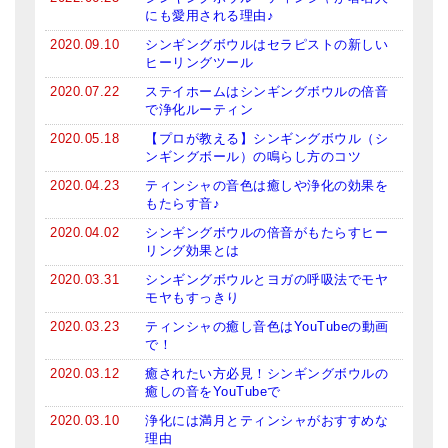
にも愛用される理由♪
亡命チベット人尼僧のお守り・チャーム
2020.09.10
シンギングボウルはセラピストの新しい
チベット・マントラ・ヒーリングCD
ヒーリングツール
2020.07.22
ステイホームはシンギングボウルの倍音
ギフトラッピング
で浄化ルーティン
2020.05.18
【プロが教える】シンギングボウル（シ
シンギングボウル講座
ンギングボール）の鳴らし方のコツ
●
初級講座
2020.04.23
ティンシャの音色は癒しや浄化の効果を
もたらす音♪
●
倍音呼吸法レッスン
2020.04.02
シンギングボウルの倍音がもたらすヒー
リング効果とは
中級講座
2020.03.31
シンギングボウルとヨガの呼吸法でモヤ
モヤもすっきり
上級講座
2020.03.23
ティンシャの癒し音色はYouTubeの動画
ビギナー講師・養成講座
で！
2020.03.12
癒されたい方必見！シンギングボウルの
アマナマナとは
癒しの音をYouTubeで
About Us
2020.03.10
浄化には満月とティンシャがおすすめな
理由