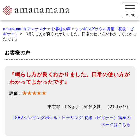
お問い合わせ
amanamana アマナマナ
>
お客様の声
>
シンギングボウル講座（初級・ビ
ギナー）
>
『鳴らし方が良くわかりました。日常の使い方がわかってよかっ
マイページ
たです』
ご来店予約（実店舗）
お客様の声
ご来店&購入
『鳴らし方が良くわかりました。日常の使い方が
オンライン相談&購入
わかってよかったです』
シンギングボウル講座
★★★★★
評価：
倍音呼吸法レッスン
東京都 T.Sさま 50代女性 （2021/5/7）
オンラインショップ
ISBAシンギングボウル・ヒーリング 初級（ビギナー）講座の
ページはこちら
カートを見る
商品一覧