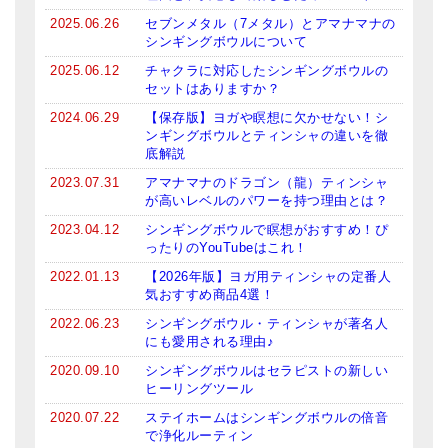
2025.06.26
セブンメタル（7メタル）とアマナマナの
ティンシャケース
シンギングボウルについて
チベット・真マントラ香
2025.06.12
チャクラに対応したシンギングボウルの
セットはありますか？
●
お香定期購入（ラクとくサブスク）
2024.06.29
【保存版】ヨガや瞑想に欠かせない！シ
ンギングボウルとティンシャの違いを徹
チベット高僧のオラクルカード
底解説
2023.07.31
アマナマナのドラゴン（龍）ティンシャ
ベル＆ドルジェ
が高いレベルのパワーを持つ理由とは？
シンギングボウル入門本・CD
2023.04.12
シンギングボウルで瞑想がおすすめ！ぴ
ったりのYouTubeはこれ！
アウトレット
2022.01.13
【2026年版】ヨガ用ティンシャの定番人
気おすすめ商品4選！
オリジナルグッズ
2022.06.23
シンギングボウル・ティンシャが著名人
にも愛用される理由♪
神々とつながるジュエリー
2020.09.10
シンギングボウルはセラピストの新しい
ヒーリング・マンダラポスター
ヒーリングツール
2020.07.22
ステイホームはシンギングボウルの倍音
ロゴステッカー・ポストカード各種
で浄化ルーティン