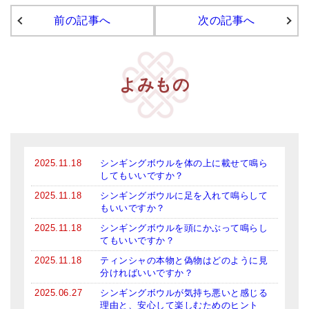
前の記事へ
次の記事へ
アマナマナのシンギングボウル
●
チベット・シンギングボウル
●
新・鍛造スペシャル
よみもの
●
マンダラ彫（黒・渋金）
人気の3点セット
お得なアマナマナ・セット
2025.11.18
シンギングボウルを体の上に載せて鳴ら
してもいいですか？
特大シンギングボウル・特殊柄
2025.11.18
シンギングボウルに足を入れて鳴らして
もいいですか？
スティック・マレット・リング（台座）
2025.11.18
シンギングボウルを頭にかぶって鳴らし
てもいいですか？
アマナマナのティンシャ
2025.11.18
ティンシャの本物と偽物はどのように見
分ければいいですか？
●
プレミアム・ティンシャ（L・M）
2025.06.27
シンギングボウルが気持ち悪いと感じる
●
ベーシック・ティンシャ（4種）
理由と、安心して楽しむためのヒント