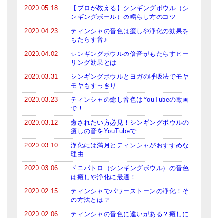
2020.05.18
【プロが教える】シンギングボウル（シ
亡命チベット人尼僧のお守り・チャーム
ンギングボール）の鳴らし方のコツ
チベット・マントラ・ヒーリングCD
2020.04.23
ティンシャの音色は癒しや浄化の効果を
もたらす音♪
ギフトラッピング
2020.04.02
シンギングボウルの倍音がもたらすヒー
リング効果とは
シンギングボウル講座
2020.03.31
シンギングボウルとヨガの呼吸法でモヤ
モヤもすっきり
●
初級講座
2020.03.23
ティンシャの癒し音色はYouTubeの動画
●
倍音呼吸法レッスン
で！
2020.03.12
癒されたい方必見！シンギングボウルの
中級講座
癒しの音をYouTubeで
2020.03.10
浄化には満月とティンシャがおすすめな
上級講座
理由
ビギナー講師・養成講座
2020.03.06
ドニパトロ（シンギングボウル）の音色
は癒しや浄化に最適！
アマナマナとは
2020.02.15
ティンシャでパワーストーンの浄化！そ
の方法とは？
About Us
2020.02.06
ティンシャの音色に違いがある？癒しに