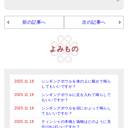
アマナマナのシンギングボウル
●
チベット・シンギングボウル
前の記事へ
次の記事へ
●
新・鍛造スペシャル
●
マンダラ彫（黒・渋金）
よみもの
人気の3点セット
お得なアマナマナ・セット
特大シンギングボウル・特殊柄
2025.11.18
シンギングボウルを体の上に載せて鳴ら
してもいいですか？
スティック・マレット・リング（台座）
2025.11.18
シンギングボウルに足を入れて鳴らして
もいいですか？
アマナマナのティンシャ
2025.11.18
シンギングボウルを頭にかぶって鳴らし
●
プレミアム・ティンシャ（L・M）
てもいいですか？
2025.11.18
ティンシャの本物と偽物はどのように見
●
ベーシック・ティンシャ（4種）
分ければいいですか？