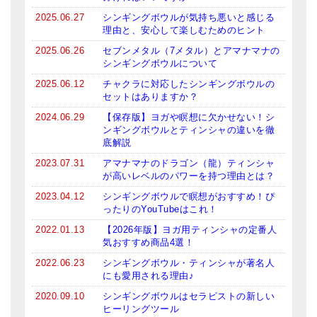
2025.06.27
シンギングボウルが気持ち悪いと感じる
ティンシャケース
理由と、安心して楽しむためのヒント
チベット・真マントラ香
2025.06.26
セブンメタル（7メタル）とアマナマナの
シンギングボウルについて
●
お香定期購入（ラクとくサブスク）
2025.06.12
チャクラに対応したシンギングボウルの
セットはありますか？
チベット高僧のオラクルカード
2024.06.29
【保存版】ヨガや瞑想に欠かせない！シ
ンギングボウルとティンシャの違いを徹
ベル＆ドルジェ
底解説
シンギングボウル入門本・CD
2023.07.31
アマナマナのドラゴン（龍）ティンシャ
が高いレベルのパワーを持つ理由とは？
アウトレット
2023.04.12
シンギングボウルで瞑想がおすすめ！ぴ
ったりのYouTubeはこれ！
オリジナルグッズ
2022.01.13
【2026年版】ヨガ用ティンシャの定番人
気おすすめ商品4選！
神々とつながるジュエリー
2022.06.23
シンギングボウル・ティンシャが著名人
ヒーリング・マンダラポスター
にも愛用される理由♪
2020.09.10
シンギングボウルはセラピストの新しい
ロゴステッカー・ポストカード各種
ヒーリングツール