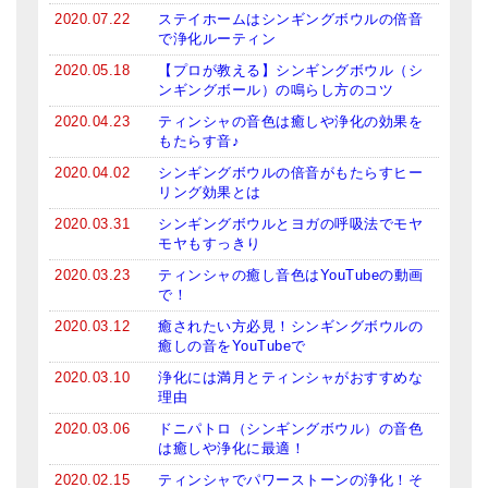
2020.07.22
ステイホームはシンギングボウルの倍音
亡命チベット人尼僧のお守り・チャーム
で浄化ルーティン
チベット・マントラ・ヒーリングCD
2020.05.18
【プロが教える】シンギングボウル（シ
ンギングボール）の鳴らし方のコツ
ギフトラッピング
2020.04.23
ティンシャの音色は癒しや浄化の効果を
もたらす音♪
シンギングボウル講座
2020.04.02
シンギングボウルの倍音がもたらすヒー
リング効果とは
●
初級講座
2020.03.31
シンギングボウルとヨガの呼吸法でモヤ
●
倍音呼吸法レッスン
モヤもすっきり
2020.03.23
ティンシャの癒し音色はYouTubeの動画
中級講座
で！
2020.03.12
癒されたい方必見！シンギングボウルの
上級講座
癒しの音をYouTubeで
ビギナー講師・養成講座
2020.03.10
浄化には満月とティンシャがおすすめな
理由
アマナマナとは
2020.03.06
ドニパトロ（シンギングボウル）の音色
は癒しや浄化に最適！
About Us
2020.02.15
ティンシャでパワーストーンの浄化！そ