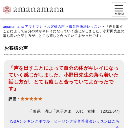
お問い合わせ
amanamana アマナマナ
>
お客様の声
>
倍音呼吸法レッスン
>
『声を出す
ことによって自分の体がキレイになっていく感じがしました。小野田先生の
マイページ
落ち着いた話し方が、とても癒しと合っていてよかったです』
ご来店予約（実店舗）
お客様の声
ご来店&購入
『声を出すことによって自分の体がキレイになっ
オンライン相談&購入
ていく感じがしました。小野田先生の落ち着いた
シンギングボウル講座
話し方が、とても癒しと合っていてよかったで
す』
倍音呼吸法レッスン
★★★★★
評価：
オンラインショップ
千葉県 溝口千恵子さま 50代 女性 （2021/6/7)
カートを見る
ISBAシンギングボウル・ヒーリング倍音呼吸法レッスンはこち
商品一覧
ら