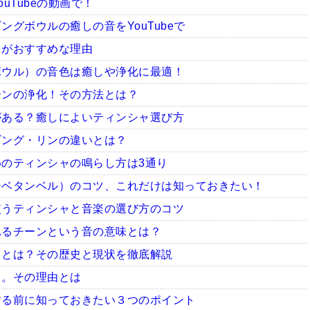
uTubeの動画で！
グボウルの癒しの音をYouTubeで
ャがおすすめな理由
ボウル）の音色は癒しや浄化に最適！
ーンの浄化！その方法とは？
がある？癒しによいティンシャ選び方
ギング・リンの違いとは？
のティンシャの鳴らし方は3通り
チベタンベル）のコツ、これだけは知っておきたい！
使うティンシャと音楽の選び方のコツ
れるチーンという音の意味とは？
ャとは？その歴史と現状を徹底解説
ャ。その理由とは
する前に知っておきたい３つのポイント