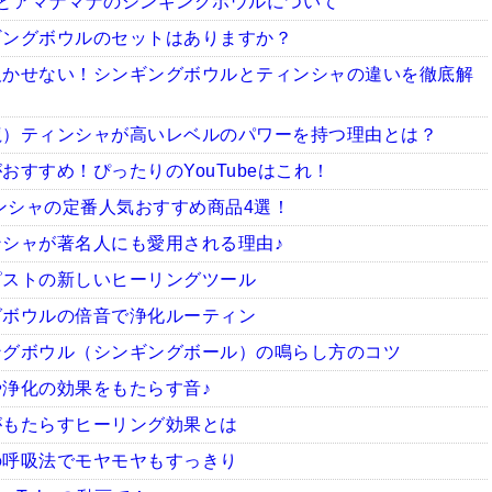
とアマナマナのシンギングボウルについて
ギングボウルのセットはありますか？
欠かせない！シンギングボウルとティンシャの違いを徹底解
龍）ティンシャが高いレベルのパワーを持つ理由とは？
すすめ！ぴったりのYouTubeはこれ！
ィンシャの定番人気おすすめ商品4選！
シャが著名人にも愛用される理由♪
ピストの新しいヒーリングツール
グボウルの倍音で浄化ルーティン
ングボウル（シンギングボール）の鳴らし方のコツ
浄化の効果をもたらす音♪
がもたらすヒーリング効果とは
の呼吸法でモヤモヤもすっきり