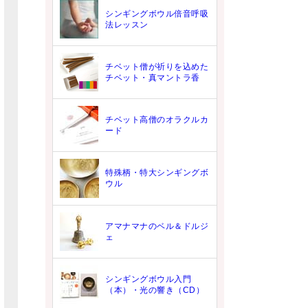
シンギングボウル倍音呼吸
法レッスン
チベット僧が祈りを込めた
チベット・真マントラ香
チベット高僧のオラクルカ
ード
特殊柄・特大シンギングボ
ウル
アマナマナのベル＆ドルジ
ェ
シンギングボウル入門
（本）・光の響き（CD）