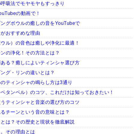
の呼吸法でモヤモヤもすっきり
uTubeの動画で！
グボウルの癒しの音をYouTubeで
ャがおすすめな理由
ボウル）の音色は癒しや浄化に最適！
ーンの浄化！その方法とは？
がある？癒しによいティンシャ選び方
ギング・リンの違いとは？
のティンシャの鳴らし方は3通り
チベタンベル）のコツ、これだけは知っておきたい！
使うティンシャと音楽の選び方のコツ
れるチーンという音の意味とは？
ャとは？その歴史と現状を徹底解説
ャ。その理由とは