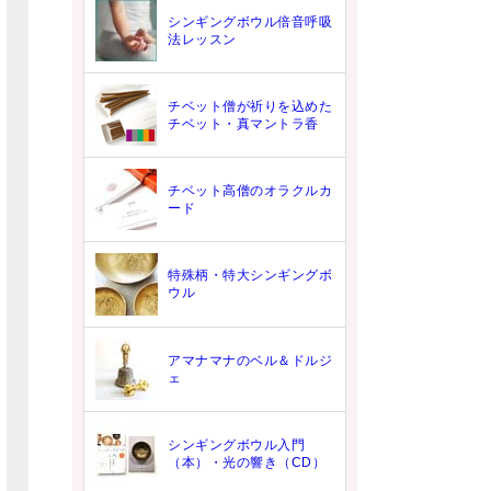
シンギングボウル倍音呼吸
法レッスン
チベット僧が祈りを込めた
チベット・真マントラ香
チベット高僧のオラクルカ
ード
特殊柄・特大シンギングボ
ウル
アマナマナのベル＆ドルジ
ェ
シンギングボウル入門
（本）・光の響き（CD）