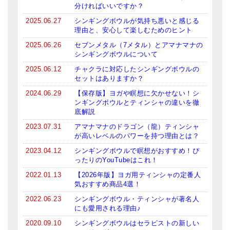
分ければいいですか？
ティンシャケース
2025.06.27
シンギングボウルが気持ち悪いと感じる
理由と、安心して楽しむためのヒント
チベット・真マントラ香
2025.06.26
セブンメタル（7メタル）とアマナマナの
シンギングボウルについて
●
お香定期購入（ラクとくサブスク）
2025.06.12
チャクラに対応したシンギングボウルの
チベット高僧のオラクルカード
セットはありますか？
2024.06.29
【保存版】ヨガや瞑想に欠かせない！シ
ベル＆ドルジェ
ンギングボウルとティンシャの違いを徹
底解説
シンギングボウル入門本・CD
2023.07.31
アマナマナのドラゴン（龍）ティンシャ
が高いレベルのパワーを持つ理由とは？
アウトレット
2023.04.12
シンギングボウルで瞑想がおすすめ！ぴ
オリジナルグッズ
ったりのYouTubeはこれ！
2022.01.13
【2026年版】ヨガ用ティンシャの定番人
神々とつながるジュエリー
気おすすめ商品4選！
2022.06.23
シンギングボウル・ティンシャが著名人
ヒーリング・マンダラポスター
にも愛用される理由♪
ロゴステッカー・ポストカード各種
2020.09.10
シンギングボウルはセラピストの新しい