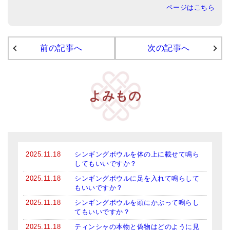
ページはこちら
アマナマナのシンギングボウル
●
チベット・シンギングボウル
前の記事へ
次の記事へ
●
新・鍛造スペシャル
●
マンダラ彫（黒・渋金）
よみもの
人気の3点セット
お得なアマナマナ・セット
特大シンギングボウル・特殊柄
2025.11.18
シンギングボウルを体の上に載せて鳴ら
スティック・マレット・リング（台座）
してもいいですか？
2025.11.18
シンギングボウルに足を入れて鳴らして
アマナマナのティンシャ
もいいですか？
2025.11.18
シンギングボウルを頭にかぶって鳴らし
●
プレミアム・ティンシャ（L・M）
てもいいですか？
●
ベーシック・ティンシャ（4種）
2025.11.18
ティンシャの本物と偽物はどのように見