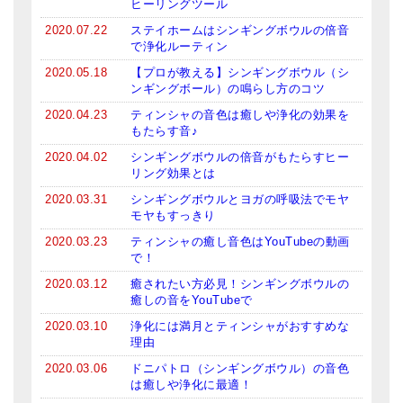
ヒーリングツール
亡命チベット人尼僧のお守り・チャーム
2020.07.22
ステイホームはシンギングボウルの倍音
で浄化ルーティン
チベット・マントラ・ヒーリングCD
2020.05.18
【プロが教える】シンギングボウル（シ
ンギングボール）の鳴らし方のコツ
ギフトラッピング
2020.04.23
ティンシャの音色は癒しや浄化の効果を
シンギングボウル講座
もたらす音♪
2020.04.02
シンギングボウルの倍音がもたらすヒー
●
初級講座
リング効果とは
●
倍音呼吸法レッスン
2020.03.31
シンギングボウルとヨガの呼吸法でモヤ
モヤもすっきり
中級講座
2020.03.23
ティンシャの癒し音色はYouTubeの動画
で！
上級講座
2020.03.12
癒されたい方必見！シンギングボウルの
癒しの音をYouTubeで
ビギナー講師・養成講座
2020.03.10
浄化には満月とティンシャがおすすめな
アマナマナとは
理由
2020.03.06
ドニパトロ（シンギングボウル）の音色
About Us
は癒しや浄化に最適！