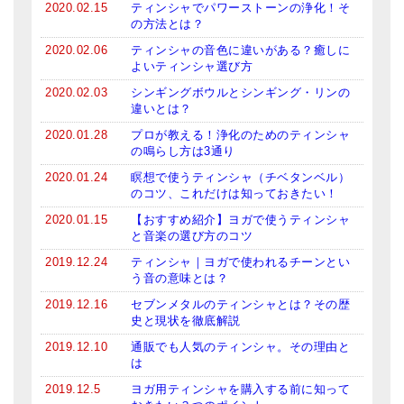
2020.02.15
ティンシャでパワーストーンの浄化！そ
メールお便り登録
の方法とは？
LINEお友だち登録
2020.02.06
ティンシャの音色に違いがある？癒しに
よいティンシャ選び方
お客様の声
2020.02.03
シンギングボウルとシンギング・リンの
違いとは？
ブログ
2020.01.28
プロが教える！浄化のためのティンシャ
の鳴らし方は3通り
特商法の表記
2020.01.24
瞑想で使うティンシャ（チベタンベル）
のコツ、これだけは知っておきたい！
2020.01.15
【おすすめ紹介】ヨガで使うティンシャ
と音楽の選び方のコツ
2019.12.24
ティンシャ｜ヨガで使われるチーンとい
う音の意味とは？
2019.12.16
セブンメタルのティンシャとは？その歴
史と現状を徹底解説
2019.12.10
通販でも人気のティンシャ。その理由と
は
2019.12.5
ヨガ用ティンシャを購入する前に知って