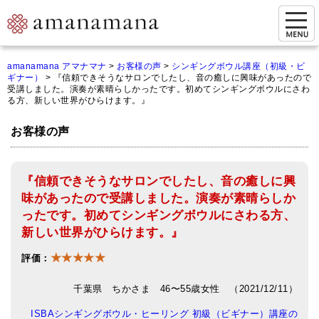
お問い合わせ
amanamana アマナマナ
>
お客様の声
>
シンギングボウル講座（初級・ビ
ギナー）
>
『信頼できそうなサロンでしたし、音の癒しに興味があったので
マイページ
受講しました。演奏が素晴らしかったです。初めてシンギングボウルにさわ
る方、新しい世界がひらけます。』
ご来店予約（実店舗）
お客様の声
ご来店&購入
オンライン相談&購入
『信頼できそうなサロンでしたし、音の癒しに興
味があったので受講しました。演奏が素晴らしか
シンギングボウル講座
ったです。初めてシンギングボウルにさわる方、
倍音呼吸法レッスン
新しい世界がひらけます。』
★★★★★
オンラインショップ
評価：
カートを見る
千葉県 ちかさま 46〜55歳女性 （2021/12/11）
ISBAシンギングボウル・ヒーリング 初級（ビギナー）講座の
商品一覧