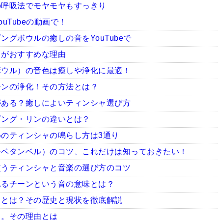
の呼吸法でモヤモヤもすっきり
uTubeの動画で！
グボウルの癒しの音をYouTubeで
ャがおすすめな理由
ボウル）の音色は癒しや浄化に最適！
ーンの浄化！その方法とは？
がある？癒しによいティンシャ選び方
ギング・リンの違いとは？
のティンシャの鳴らし方は3通り
チベタンベル）のコツ、これだけは知っておきたい！
使うティンシャと音楽の選び方のコツ
れるチーンという音の意味とは？
ャとは？その歴史と現状を徹底解説
ャ。その理由とは