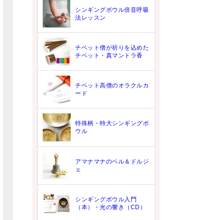
シンギングボウル倍音呼吸
法レッスン
チベット僧が祈りを込めた
チベット・真マントラ香
チベット高僧のオラクルカ
ード
特殊柄・特大シンギングボ
ウル
アマナマナのベル＆ドルジ
ェ
シンギングボウル入門
（本）・光の響き（CD）