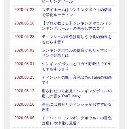
ヒーリングツール
亡命チベット人尼僧のお守り・チャーム
2020.07.22
ステイホームはシンギングボウルの倍音
で浄化ルーティン
チベット・マントラ・ヒーリングCD
2020.05.18
【プロが教える】シンギングボウル（シ
ンギングボール）の鳴らし方のコツ
ギフトラッピング
2020.04.23
ティンシャの音色は癒しや浄化の効果を
シンギングボウル講座
もたらす音♪
2020.04.02
シンギングボウルの倍音がもたらすヒー
●
初級講座
リング効果とは
●
倍音呼吸法レッスン
2020.03.31
シンギングボウルとヨガの呼吸法でモヤ
モヤもすっきり
中級講座
2020.03.23
ティンシャの癒し音色はYouTubeの動画
で！
上級講座
2020.03.12
癒されたい方必見！シンギングボウルの
癒しの音をYouTubeで
ビギナー講師・養成講座
2020.03.10
浄化には満月とティンシャがおすすめな
アマナマナとは
理由
2020.03.06
ドニパトロ（シンギングボウル）の音色
About Us
は癒しや浄化に最適！