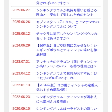
分ければいいですか？
ティンシャケース
2025.06.27
シンギングボウルが気持ち悪いと感じる
理由と、安心して楽しむためのヒント
チベット・真マントラ香
2025.06.26
セブンメタル（7メタル）とアマナマナの
シンギングボウルについて
●
お香定期購入（ラクとくサブスク）
2025.06.12
チャクラに対応したシンギングボウルの
チベット高僧のオラクルカード
セットはありますか？
2024.06.29
【保存版】ヨガや瞑想に欠かせない！シ
ベル＆ドルジェ
ンギングボウルとティンシャの違いを徹
底解説
シンギングボウル入門本・CD
2023.07.31
アマナマナのドラゴン（龍）ティンシャ
が高いレベルのパワーを持つ理由とは？
アウトレット
2023.04.12
シンギングボウルで瞑想がおすすめ！ぴ
オリジナルグッズ
ったりのYouTubeはこれ！
2022.01.13
【2026年版】ヨガ用ティンシャの定番人
神々とつながるジュエリー
気おすすめ商品4選！
2022.06.23
シンギングボウル・ティンシャが著名人
ヒーリング・マンダラポスター
にも愛用される理由♪
ロゴステッカー・ポストカード各種
2020.09.10
シンギングボウルはセラピストの新しい