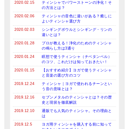
2020.02.15
ティンシャでパワーストーンの浄化！そ
メールお便り登録
の方法とは？
LINEお友だち登録
2020.02.06
ティンシャの音色に違いがある？癒しに
よいティンシャ選び方
お客様の声
2020.02.03
シンギングボウルとシンギング・リンの
違いとは？
ブログ
2020.01.28
プロが教える！浄化のためのティンシャ
の鳴らし方は3通り
特商法の表記
2020.01.24
瞑想で使うティンシャ（チベタンベル）
のコツ、これだけは知っておきたい！
2020.01.15
【おすすめ紹介】ヨガで使うティンシャ
と音楽の選び方のコツ
2019.12.24
ティンシャ｜ヨガで使われるチーンとい
う音の意味とは？
2019.12.16
セブンメタルのティンシャとは？その歴
史と現状を徹底解説
2019.12.10
通販でも人気のティンシャ。その理由と
は
2019.12.5
ヨガ用ティンシャを購入する前に知って