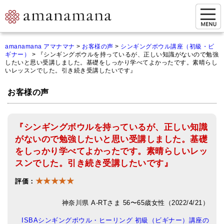
お問い合わせ
amanamana アマナマナ
>
お客様の声
>
シンギングボウル講座（初級・ビ
ギナー）
>
『シンギングボウルを持っているが、正しい知識がないので勉強
マイページ
したいと思い受講しました。基礎をしっかり学べてよかったです。素晴らし
いレッスンでした。引き続き受講したいです』
ご来店予約（実店舗）
お客様の声
ご来店&購入
オンライン相談&購入
『シンギングボウルを持っているが、正しい知識
がないので勉強したいと思い受講しました。基礎
シンギングボウル講座
をしっかり学べてよかったです。素晴らしいレッ
倍音呼吸法レッスン
スンでした。引き続き受講したいです』
★★★★★
オンラインショップ
評価：
カートを見る
神奈川県 A-RTさま 56〜65歳女性（2022/4/21）
ISBAシンギングボウル・ヒーリング 初級（ビギナー）講座の
商品一覧