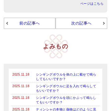
ページはこちら
アマナマナのシンギングボウル
●
チベット・シンギングボウル
前の記事へ
次の記事へ
●
新・鍛造スペシャル
●
マンダラ彫（黒・渋金）
よみもの
人気の3点セット
お得なアマナマナ・セット
特大シンギングボウル・特殊柄
2025.11.18
シンギングボウルを体の上に載せて鳴ら
スティック・マレット・リング（台座）
してもいいですか？
2025.11.18
シンギングボウルに足を入れて鳴らして
アマナマナのティンシャ
もいいですか？
2025.11.18
シンギングボウルを頭にかぶって鳴らし
●
プレミアム・ティンシャ（L・M）
てもいいですか？
●
ベーシック・ティンシャ（4種）
2025.11.18
ティンシャの本物と偽物はどのように見