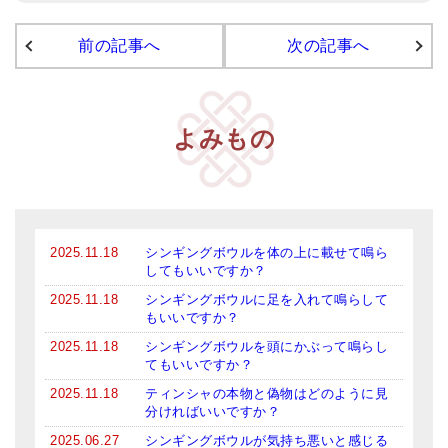
アマナマナのシンギングボウル
前の記事へ
次の記事へ
●
チベット・シンギングボウル
●
新・鍛造スペシャル
よみもの
●
マンダラ彫（黒・渋金）
人気の3点セット
お得なアマナマナ・セット
2025.11.18
シンギングボウルを体の上に載せて鳴ら
してもいいですか？
特大シンギングボウル・特殊柄
2025.11.18
シンギングボウルに足を入れて鳴らして
スティック・マレット・リング（台座）
もいいですか？
2025.11.18
シンギングボウルを頭にかぶって鳴らし
アマナマナのティンシャ
てもいいですか？
2025.11.18
ティンシャの本物と偽物はどのように見
●
プレミアム・ティンシャ（L・M）
分ければいいですか？
●
ベーシック・ティンシャ（4種）
2025.06.27
シンギングボウルが気持ち悪いと感じる