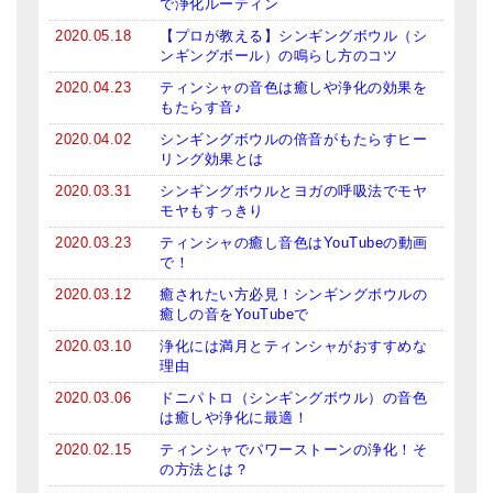
で浄化ルーティン
亡命チベット人尼僧のお守り・チャーム
2020.05.18
【プロが教える】シンギングボウル（シ
ンギングボール）の鳴らし方のコツ
チベット・マントラ・ヒーリングCD
2020.04.23
ティンシャの音色は癒しや浄化の効果を
もたらす音♪
ギフトラッピング
2020.04.02
シンギングボウルの倍音がもたらすヒー
シンギングボウル講座
リング効果とは
2020.03.31
シンギングボウルとヨガの呼吸法でモヤ
●
初級講座
モヤもすっきり
●
倍音呼吸法レッスン
2020.03.23
ティンシャの癒し音色はYouTubeの動画
で！
中級講座
2020.03.12
癒されたい方必見！シンギングボウルの
癒しの音をYouTubeで
上級講座
2020.03.10
浄化には満月とティンシャがおすすめな
理由
ビギナー講師・養成講座
2020.03.06
ドニパトロ（シンギングボウル）の音色
アマナマナとは
は癒しや浄化に最適！
2020.02.15
ティンシャでパワーストーンの浄化！そ
About Us
の方法とは？