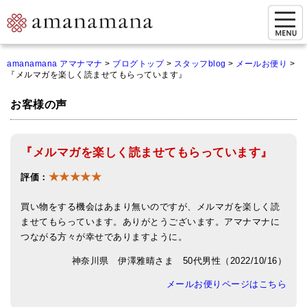
お問い合わせ
amanamana アマナマナ
>
ブログトップ
>
スタッフblog
>
メールお便り
>
『メルマガを楽しく読ませてもらっています』
マイページ
お客様の声
ご来店予約（実店舗）
ご来店&購入
『メルマガを楽しく読ませてもらっています』
オンライン相談&購入
★★★★★
評価：
シンギングボウル講座
買い物をする機会はあまり無いのですが、メルマガを楽しく読
倍音呼吸法レッスン
ませてもらっています。ありがとうございます。アマナマナに
つながる方々が幸せでありますように。
オンラインショップ
神奈川県 伊澤雅晴さま 50代男性（2022/10/16）
カートを見る
メールお便りページはこちら
商品一覧