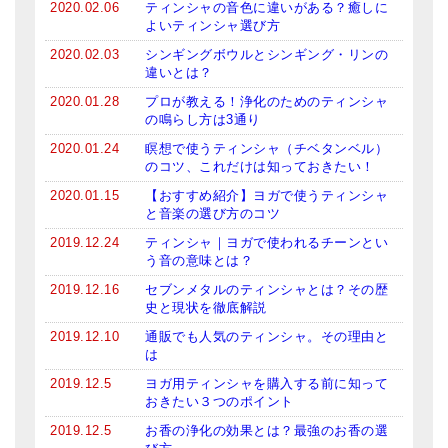
2020.02.06
ティンシャの音色に違いがある？癒しに
メールお便り登録
よいティンシャ選び方
LINEお友だち登録
2020.02.03
シンギングボウルとシンギング・リンの
違いとは？
お客様の声
2020.01.28
プロが教える！浄化のためのティンシャ
の鳴らし方は3通り
ブログ
2020.01.24
瞑想で使うティンシャ（チベタンベル）
のコツ、これだけは知っておきたい！
特商法の表記
2020.01.15
【おすすめ紹介】ヨガで使うティンシャ
と音楽の選び方のコツ
2019.12.24
ティンシャ｜ヨガで使われるチーンとい
う音の意味とは？
2019.12.16
セブンメタルのティンシャとは？その歴
史と現状を徹底解説
2019.12.10
通販でも人気のティンシャ。その理由と
は
2019.12.5
ヨガ用ティンシャを購入する前に知って
おきたい３つのポイント
2019.12.5
お香の浄化の効果とは？最強のお香の選