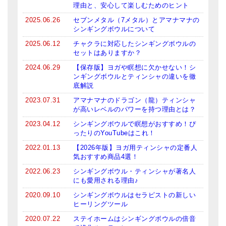
理由と、安心して楽しむためのヒント
ティンシャケース
2025.06.26
セブンメタル（7メタル）とアマナマナの
シンギングボウルについて
チベット・真マントラ香
2025.06.12
チャクラに対応したシンギングボウルの
セットはありますか？
●
お香定期購入（ラクとくサブスク）
2024.06.29
【保存版】ヨガや瞑想に欠かせない！シ
チベット高僧のオラクルカード
ンギングボウルとティンシャの違いを徹
底解説
ベル＆ドルジェ
2023.07.31
アマナマナのドラゴン（龍）ティンシャ
が高いレベルのパワーを持つ理由とは？
シンギングボウル入門本・CD
2023.04.12
シンギングボウルで瞑想がおすすめ！ぴ
ったりのYouTubeはこれ！
アウトレット
2022.01.13
【2026年版】ヨガ用ティンシャの定番人
オリジナルグッズ
気おすすめ商品4選！
2022.06.23
シンギングボウル・ティンシャが著名人
神々とつながるジュエリー
にも愛用される理由♪
2020.09.10
シンギングボウルはセラピストの新しい
ヒーリング・マンダラポスター
ヒーリングツール
ロゴステッカー・ポストカード各種
2020.07.22
ステイホームはシンギングボウルの倍音