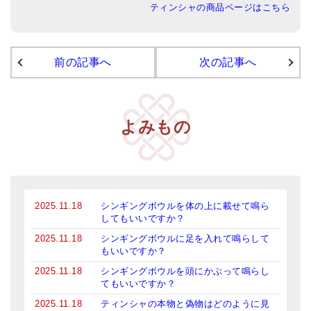
ティンシャの商品ページはこちら
アマナマナのシンギングボウル
●
チベット・シンギングボウル
前の記事へ
次の記事へ
●
新・鍛造スペシャル
●
マンダラ彫（黒・渋金）
よみもの
人気の3点セット
お得なアマナマナ・セット
特大シンギングボウル・特殊柄
2025.11.18
シンギングボウルを体の上に載せて鳴ら
してもいいですか？
スティック・マレット・リング（台座）
2025.11.18
シンギングボウルに足を入れて鳴らして
アマナマナのティンシャ
もいいですか？
2025.11.18
シンギングボウルを頭にかぶって鳴らし
●
プレミアム・ティンシャ（L・M）
てもいいですか？
●
ベーシック・ティンシャ（4種）
2025.11.18
ティンシャの本物と偽物はどのように見