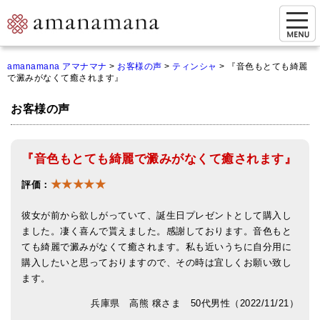
お問い合わせ
amanamana アマナマナ
>
お客様の声
>
ティンシャ
>
『音色もとても綺麗
で澱みがなくて癒されます』
マイページ
お客様の声
ご来店予約（実店舗）
ご来店&購入
『音色もとても綺麗で澱みがなくて癒されます』
オンライン相談&購入
★★★★★
評価：
シンギングボウル講座
彼女が前から欲しがっていて、誕生日プレゼントとして購入し
倍音呼吸法レッスン
ました。凄く喜んで貰えました。感謝しております。音色もと
ても綺麗で澱みがなくて癒されます。私も近いうちに自分用に
オンラインショップ
購入したいと思っておりますので、その時は宜しくお願い致し
ます。
カートを見る
兵庫県 高熊 穣さま 50代男性（2022/11/21）
商品一覧