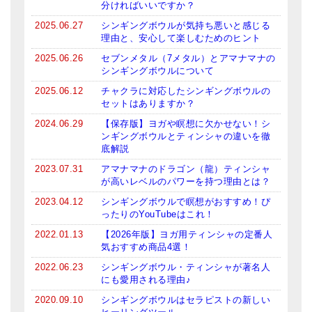
分ければいいですか？
ティンシャケース
2025.06.27
シンギングボウルが気持ち悪いと感じる
理由と、安心して楽しむためのヒント
チベット・真マントラ香
2025.06.26
セブンメタル（7メタル）とアマナマナの
シンギングボウルについて
●
お香定期購入（ラクとくサブスク）
2025.06.12
チャクラに対応したシンギングボウルの
チベット高僧のオラクルカード
セットはありますか？
2024.06.29
【保存版】ヨガや瞑想に欠かせない！シ
ベル＆ドルジェ
ンギングボウルとティンシャの違いを徹
底解説
シンギングボウル入門本・CD
2023.07.31
アマナマナのドラゴン（龍）ティンシャ
が高いレベルのパワーを持つ理由とは？
アウトレット
2023.04.12
シンギングボウルで瞑想がおすすめ！ぴ
オリジナルグッズ
ったりのYouTubeはこれ！
2022.01.13
【2026年版】ヨガ用ティンシャの定番人
神々とつながるジュエリー
気おすすめ商品4選！
2022.06.23
シンギングボウル・ティンシャが著名人
ヒーリング・マンダラポスター
にも愛用される理由♪
ロゴステッカー・ポストカード各種
2020.09.10
シンギングボウルはセラピストの新しい