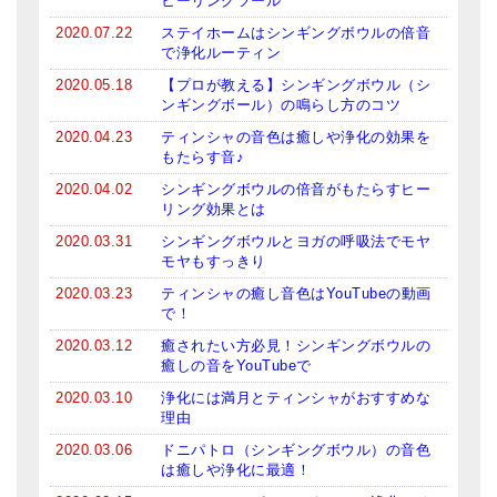
ヒーリングツール
亡命チベット人尼僧のお守り・チャーム
2020.07.22
ステイホームはシンギングボウルの倍音
で浄化ルーティン
チベット・マントラ・ヒーリングCD
2020.05.18
【プロが教える】シンギングボウル（シ
ンギングボール）の鳴らし方のコツ
ギフトラッピング
2020.04.23
ティンシャの音色は癒しや浄化の効果を
シンギングボウル講座
もたらす音♪
2020.04.02
シンギングボウルの倍音がもたらすヒー
●
初級講座
リング効果とは
2020.03.31
シンギングボウルとヨガの呼吸法でモヤ
●
倍音呼吸法レッスン
モヤもすっきり
中級講座
2020.03.23
ティンシャの癒し音色はYouTubeの動画
で！
上級講座
2020.03.12
癒されたい方必見！シンギングボウルの
癒しの音をYouTubeで
ビギナー講師・養成講座
2020.03.10
浄化には満月とティンシャがおすすめな
理由
アマナマナとは
2020.03.06
ドニパトロ（シンギングボウル）の音色
About Us
は癒しや浄化に最適！