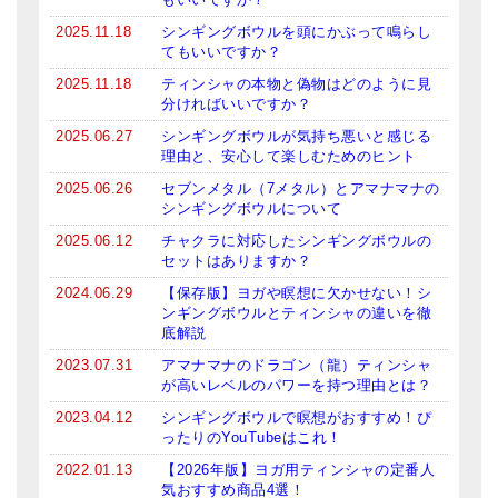
ティンシャケース
2025.11.18
シンギングボウルを頭にかぶって鳴らし
てもいいですか？
チベット・真マントラ香
2025.11.18
ティンシャの本物と偽物はどのように見
分ければいいですか？
●
お香定期購入（ラクとくサブスク）
2025.06.27
シンギングボウルが気持ち悪いと感じる
理由と、安心して楽しむためのヒント
チベット高僧のオラクルカード
2025.06.26
セブンメタル（7メタル）とアマナマナの
ベル＆ドルジェ
シンギングボウルについて
2025.06.12
チャクラに対応したシンギングボウルの
シンギングボウル入門本・CD
セットはありますか？
2024.06.29
【保存版】ヨガや瞑想に欠かせない！シ
アウトレット
ンギングボウルとティンシャの違いを徹
底解説
オリジナルグッズ
2023.07.31
アマナマナのドラゴン（龍）ティンシャ
が高いレベルのパワーを持つ理由とは？
神々とつながるジュエリー
2023.04.12
シンギングボウルで瞑想がおすすめ！ぴ
ヒーリング・マンダラポスター
ったりのYouTubeはこれ！
2022.01.13
【2026年版】ヨガ用ティンシャの定番人
ロゴステッカー・ポストカード各種
気おすすめ商品4選！