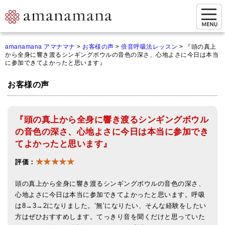
お問い合わせ
amanamana アマナマナ
>
お客様の声
>
倍音呼吸法レッスン
>
『頭の真上
から全身に響き渡るシンギングボウルの音色の深さ、心地よさに今日は本当
マイページ
に参加できてよかったと思います』
ご来店予約（実店舗）
お客様の声
ご来店&購入
『頭の真上から全身に響き渡るシンギングボウル
オンライン相談&購入
の音色の深さ、心地よさに今日は本当に参加でき
シンギングボウル講座
てよかったと思います』
★★★★★
倍音呼吸法レッスン
評価：
オンラインショップ
頭の真上から全身に響き渡るシンギングボウルの音色の深さ、
心地よさに今日は本当に参加できてよかったと思います。呼吸
カートを見る
は8→3→2になりました。’無’になりたい、そんな経験をしたい
方はぜひおすすめします。てっきり音を聞くだけと思っていた
商品一覧