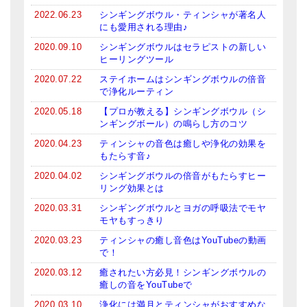
亡命チベット人尼僧のお守り・チャーム
2022.06.23
シンギングボウル・ティンシャが著名人
にも愛用される理由♪
チベット・マントラ・ヒーリングCD
2020.09.10
シンギングボウルはセラピストの新しい
ヒーリングツール
ギフトラッピング
2020.07.22
ステイホームはシンギングボウルの倍音
で浄化ルーティン
シンギングボウル講座
2020.05.18
【プロが教える】シンギングボウル（シ
●
初級講座
ンギングボール）の鳴らし方のコツ
2020.04.23
ティンシャの音色は癒しや浄化の効果を
●
倍音呼吸法レッスン
もたらす音♪
2020.04.02
シンギングボウルの倍音がもたらすヒー
中級講座
リング効果とは
上級講座
2020.03.31
シンギングボウルとヨガの呼吸法でモヤ
モヤもすっきり
ビギナー講師・養成講座
2020.03.23
ティンシャの癒し音色はYouTubeの動画
で！
アマナマナとは
2020.03.12
癒されたい方必見！シンギングボウルの
癒しの音をYouTubeで
About Us
2020.03.10
浄化には満月とティンシャがおすすめな