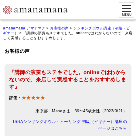
お問い合わせ
amanamana アマナマナ
>
お客様の声
>
シンギングボウル講座（初級・ビ
ギナー）
>
『講師の演奏もステキでした。onlineではわからないので、来店
マイページ
して実感することをおすすめします』
ご来店予約（実店舗）
お客様の声
ご来店&購入
『講師の演奏もステキでした。onlineではわから
オンライン相談&購入
ないので、来店して実感することをおすすめしま
シンギングボウル講座
す』
★★★★★
倍音呼吸法レッスン
評価：
オンラインショップ
東京都 Manaさま 36〜45歳女性（2023/9/21）
ISBAシンギングボウル・ヒーリング 初級（ビギナー）講座の
カートを見る
ページはこちら
商品一覧