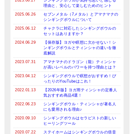
2025.06.27
シンギングボウルが気持ち悪いと感じる
理由と、安心して楽しむためのヒント
ティンシャケース
2025.06.26
セブンメタル（7メタル）とアマナマナの
シンギングボウルについて
チベット・真マントラ香
2025.06.12
チャクラに対応したシンギングボウルの
●
お香定期購入（ラクとくサブスク）
セットはありますか？
2024.06.29
【保存版】ヨガや瞑想に欠かせない！シ
チベット高僧のオラクルカード
ンギングボウルとティンシャの違いを徹
底解説
ベル＆ドルジェ
2023.07.31
アマナマナのドラゴン（龍）ティンシャ
が高いレベルのパワーを持つ理由とは？
シンギングボウル入門本・CD
2023.04.12
シンギングボウルで瞑想がおすすめ！ぴ
アウトレット
ったりのYouTubeはこれ！
2022.01.13
【2026年版】ヨガ用ティンシャの定番人
オリジナルグッズ
気おすすめ商品4選！
2022.06.23
シンギングボウル・ティンシャが著名人
神々とつながるジュエリー
にも愛用される理由♪
ヒーリング・マンダラポスター
2020.09.10
シンギングボウルはセラピストの新しい
ヒーリングツール
ロゴステッカー・ポストカード各種
2020.07.22
ステイホームはシンギングボウルの倍音