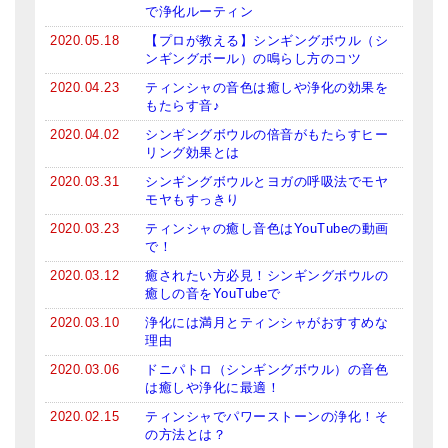
で浄化ルーティン
亡命チベット人尼僧のお守り・チャーム
2020.05.18
【プロが教える】シンギングボウル（シ
ンギングボール）の鳴らし方のコツ
チベット・マントラ・ヒーリングCD
2020.04.23
ティンシャの音色は癒しや浄化の効果を
ギフトラッピング
もたらす音♪
2020.04.02
シンギングボウルの倍音がもたらすヒー
シンギングボウル講座
リング効果とは
●
初級講座
2020.03.31
シンギングボウルとヨガの呼吸法でモヤ
モヤもすっきり
●
倍音呼吸法レッスン
2020.03.23
ティンシャの癒し音色はYouTubeの動画
で！
中級講座
2020.03.12
癒されたい方必見！シンギングボウルの
癒しの音をYouTubeで
上級講座
2020.03.10
浄化には満月とティンシャがおすすめな
ビギナー講師・養成講座
理由
2020.03.06
ドニパトロ（シンギングボウル）の音色
アマナマナとは
は癒しや浄化に最適！
2020.02.15
ティンシャでパワーストーンの浄化！そ
About Us
の方法とは？