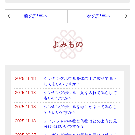
アマナマナのシンギングボウル
前の記事へ
次の記事へ
●
チベット・シンギングボウル
●
新・鍛造スペシャル
よみもの
●
マンダラ彫（黒・渋金）
人気の3点セット
お得なアマナマナ・セット
2025.11.18
シンギングボウルを体の上に載せて鳴ら
特大シンギングボウル・特殊柄
してもいいですか？
2025.11.18
シンギングボウルに足を入れて鳴らして
スティック・マレット・リング（台座）
もいいですか？
2025.11.18
シンギングボウルを頭にかぶって鳴らし
アマナマナのティンシャ
てもいいですか？
●
プレミアム・ティンシャ（L・M）
2025.11.18
ティンシャの本物と偽物はどのように見
分ければいいですか？
●
ベーシック・ティンシャ（4種）