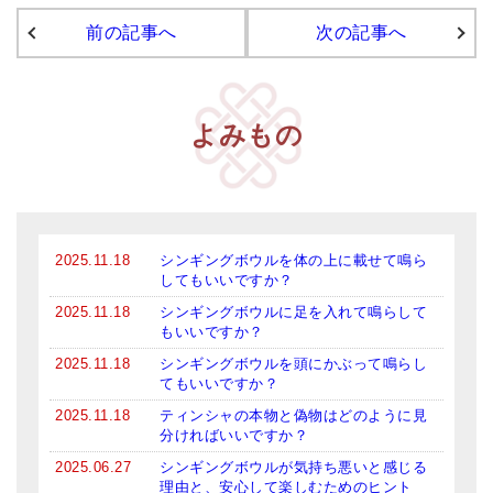
前の記事へ
次の記事へ
アマナマナのシンギングボウル
●
チベット・シンギングボウル
●
新・鍛造スペシャル
よみもの
●
マンダラ彫（黒・渋金）
人気の3点セット
お得なアマナマナ・セット
2025.11.18
シンギングボウルを体の上に載せて鳴ら
してもいいですか？
特大シンギングボウル・特殊柄
2025.11.18
シンギングボウルに足を入れて鳴らして
もいいですか？
スティック・マレット・リング（台座）
2025.11.18
シンギングボウルを頭にかぶって鳴らし
てもいいですか？
アマナマナのティンシャ
2025.11.18
ティンシャの本物と偽物はどのように見
分ければいいですか？
●
プレミアム・ティンシャ（L・M）
2025.06.27
シンギングボウルが気持ち悪いと感じる
●
ベーシック・ティンシャ（4種）
理由と、安心して楽しむためのヒント