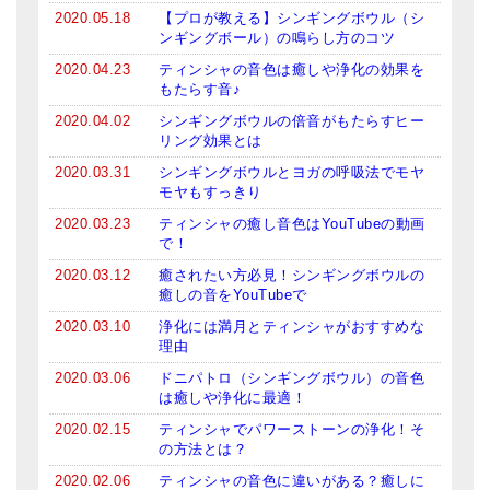
2020.05.18
【プロが教える】シンギングボウル（シ
亡命チベット人尼僧のお守り・チャーム
ンギングボール）の鳴らし方のコツ
チベット・マントラ・ヒーリングCD
2020.04.23
ティンシャの音色は癒しや浄化の効果を
もたらす音♪
ギフトラッピング
2020.04.02
シンギングボウルの倍音がもたらすヒー
リング効果とは
シンギングボウル講座
2020.03.31
シンギングボウルとヨガの呼吸法でモヤ
モヤもすっきり
●
初級講座
2020.03.23
ティンシャの癒し音色はYouTubeの動画
●
倍音呼吸法レッスン
で！
2020.03.12
癒されたい方必見！シンギングボウルの
中級講座
癒しの音をYouTubeで
2020.03.10
浄化には満月とティンシャがおすすめな
上級講座
理由
ビギナー講師・養成講座
2020.03.06
ドニパトロ（シンギングボウル）の音色
は癒しや浄化に最適！
アマナマナとは
2020.02.15
ティンシャでパワーストーンの浄化！そ
の方法とは？
About Us
2020.02.06
ティンシャの音色に違いがある？癒しに