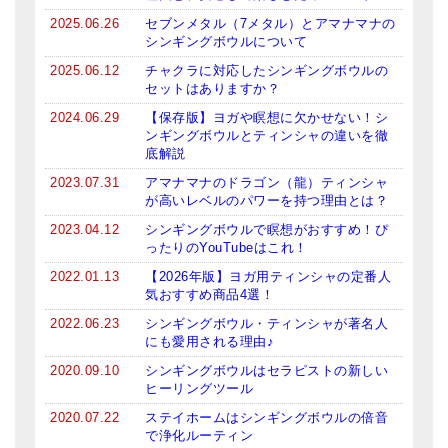
2025.06.26
セブンメタル（7メタル）とアマナマナの
ティンシャケース
シンギングボウルについて
チベット・真マントラ香
2025.06.12
チャクラに対応したシンギングボウルの
セットはありますか？
●
お香定期購入（ラクとくサブスク）
2024.06.29
【保存版】ヨガや瞑想に欠かせない！シ
ンギングボウルとティンシャの違いを徹
チベット高僧のオラクルカード
底解説
2023.07.31
アマナマナのドラゴン（龍）ティンシャ
ベル＆ドルジェ
が高いレベルのパワーを持つ理由とは？
シンギングボウル入門本・CD
2023.04.12
シンギングボウルで瞑想がおすすめ！ぴ
ったりのYouTubeはこれ！
アウトレット
2022.01.13
【2026年版】ヨガ用ティンシャの定番人
気おすすめ商品4選！
オリジナルグッズ
2022.06.23
シンギングボウル・ティンシャが著名人
にも愛用される理由♪
神々とつながるジュエリー
2020.09.10
シンギングボウルはセラピストの新しい
ヒーリング・マンダラポスター
ヒーリングツール
2020.07.22
ステイホームはシンギングボウルの倍音
ロゴステッカー・ポストカード各種
で浄化ルーティン