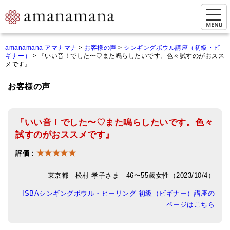
お問い合わせ
amanamana アマナマナ
>
お客様の声
>
シンギングボウル講座（初級・ビ
ギナー）
>
『いい音！でした〜♡また鳴らしたいです。色々試すのがおスス
マイページ
メです』
ご来店予約（実店舗）
お客様の声
ご来店&購入
『いい音！でした〜♡また鳴らしたいです。色々
オンライン相談&購入
試すのがおススメです』
シンギングボウル講座
★★★★★
評価：
倍音呼吸法レッスン
東京都 松村 孝子さま 46〜55歳女性（2023/10/4）
オンラインショップ
ISBAシンギングボウル・ヒーリング 初級（ビギナー）講座の
ページはこちら
カートを見る
商品一覧