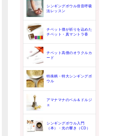
シンギングボウル倍音呼吸
法レッスン
チベット僧が祈りを込めた
チベット・真マントラ香
チベット高僧のオラクルカ
ード
特殊柄・特大シンギングボ
ウル
アマナマナのベル＆ドルジ
ェ
シンギングボウル入門
（本）・光の響き（CD）