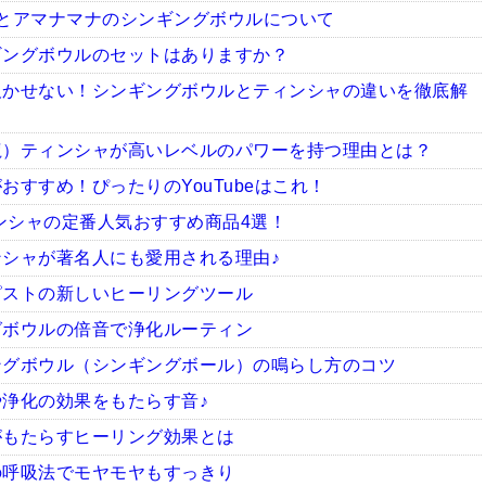
とアマナマナのシンギングボウルについて
ギングボウルのセットはありますか？
欠かせない！シンギングボウルとティンシャの違いを徹底解
龍）ティンシャが高いレベルのパワーを持つ理由とは？
すすめ！ぴったりのYouTubeはこれ！
ィンシャの定番人気おすすめ商品4選！
シャが著名人にも愛用される理由♪
ピストの新しいヒーリングツール
グボウルの倍音で浄化ルーティン
ングボウル（シンギングボール）の鳴らし方のコツ
浄化の効果をもたらす音♪
がもたらすヒーリング効果とは
の呼吸法でモヤモヤもすっきり