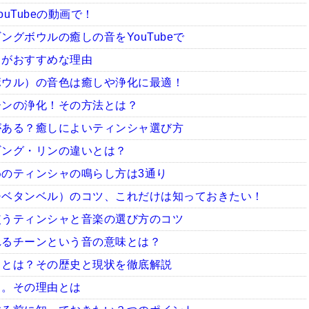
uTubeの動画で！
グボウルの癒しの音をYouTubeで
ャがおすすめな理由
ボウル）の音色は癒しや浄化に最適！
ーンの浄化！その方法とは？
がある？癒しによいティンシャ選び方
ギング・リンの違いとは？
のティンシャの鳴らし方は3通り
チベタンベル）のコツ、これだけは知っておきたい！
使うティンシャと音楽の選び方のコツ
れるチーンという音の意味とは？
ャとは？その歴史と現状を徹底解説
ャ。その理由とは