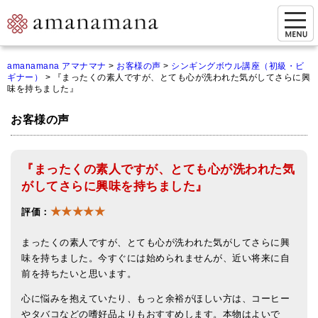
お問い合わせ
amanamana アマナマナ
>
お客様の声
>
シンギングボウル講座（初級・ビ
ギナー）
>
『まったくの素人ですが、とても心が洗われた気がしてさらに興
マイページ
味を持ちました』
ご来店予約（実店舗）
お客様の声
ご来店&購入
『まったくの素人ですが、とても心が洗われた気
オンライン相談&購入
がしてさらに興味を持ちました』
シンギングボウル講座
★★★★★
評価：
倍音呼吸法レッスン
まったくの素人ですが、とても心が洗われた気がしてさらに興
オンラインショップ
味を持ちました。今すぐには始められませんが、近い将来に自
前を持ちたいと思います。
カートを見る
心に悩みを抱えていたり、もっと余裕がほしい方は、コーヒー
やタバコなどの嗜好品よりもおすすめします。本物はよいで
商品一覧