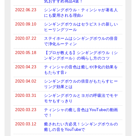
気おすすめ商品4選！
亡命チベット人尼僧のお守り・チャーム
2022.06.23
シンギングボウル・ティンシャが著名人
にも愛用される理由♪
チベット・マントラ・ヒーリングCD
2020.09.10
シンギングボウルはセラピストの新しい
ヒーリングツール
ギフトラッピング
2020.07.22
ステイホームはシンギングボウルの倍音
シンギングボウル講座
で浄化ルーティン
2020.05.18
【プロが教える】シンギングボウル（シ
●
初級講座
ンギングボール）の鳴らし方のコツ
●
倍音呼吸法レッスン
2020.04.23
ティンシャの音色は癒しや浄化の効果を
もたらす音♪
中級講座
2020.04.02
シンギングボウルの倍音がもたらすヒー
リング効果とは
上級講座
2020.03.31
シンギングボウルとヨガの呼吸法でモヤ
モヤもすっきり
ビギナー講師・養成講座
2020.03.23
ティンシャの癒し音色はYouTubeの動画
で！
アマナマナとは
2020.03.12
癒されたい方必見！シンギングボウルの
About Us
癒しの音をYouTubeで