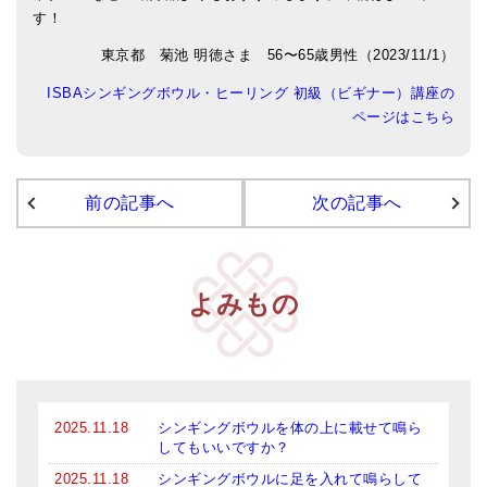
す！
アマナマナのシンギングボウル
東京都 菊池 明徳さま 56〜65歳男性（2023/11/1）
●
チベット・シンギングボウル
ISBAシンギングボウル・ヒーリング 初級（ビギナー）講座の
ページはこちら
●
新・鍛造スペシャル
●
マンダラ彫（黒・渋金）
前の記事へ
次の記事へ
人気の3点セット
お得なアマナマナ・セット
よみもの
特大シンギングボウル・特殊柄
スティック・マレット・リング（台座）
アマナマナのティンシャ
2025.11.18
シンギングボウルを体の上に載せて鳴ら
●
プレミアム・ティンシャ（L・M）
してもいいですか？
●
ベーシック・ティンシャ（4種）
2025.11.18
シンギングボウルに足を入れて鳴らして