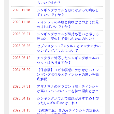
もいいですか？
ティンシャケース
2025.11.18
シンギングボウルを頭にかぶって鳴らし
てもいいですか？
チベット・真マントラ香
2025.11.18
ティンシャの本物と偽物はどのように見
分ければいいですか？
●
お香定期購入（ラクとくサブスク）
2025.06.27
シンギングボウルが気持ち悪いと感じる
チベット高僧のオラクルカード
理由と、安心して楽しむためのヒント
2025.06.26
セブンメタル（7メタル）とアマナマナの
ベル＆ドルジェ
シンギングボウルについて
2025.06.12
チャクラに対応したシンギングボウルの
シンギングボウル入門本・CD
セットはありますか？
アウトレット
2024.06.29
【保存版】ヨガや瞑想に欠かせない！シ
ンギングボウルとティンシャの違いを徹
オリジナルグッズ
底解説
2023.07.31
アマナマナのドラゴン（龍）ティンシャ
神々とつながるジュエリー
が高いレベルのパワーを持つ理由とは？
2023.04.12
シンギングボウルで瞑想がおすすめ！ぴ
ヒーリング・マンダラポスター
ったりのYouTubeはこれ！
ロゴステッカー・ポストカード各種
2022.01.13
【2026年版】ヨガ用ティンシャの定番人