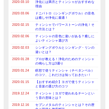
2020.03.10
浄化には満月とティンシャがおすすめな
メールお便り登録
理由
LINEお友だち登録
2020.03.06
ドニパトロ（シンギングボウル）の音色
は癒しや浄化に最適！
お客様の声
2020.02.15
ティンシャでパワーストーンの浄化！そ
の方法とは？
ブログ
2020.02.06
ティンシャの音色に違いがある？癒しに
よいティンシャ選び方
特商法の表記
2020.02.03
シンギングボウルとシンギング・リンの
違いとは？
2020.01.28
プロが教える！浄化のためのティンシャ
の鳴らし方は3通り
2020.01.24
瞑想で使うティンシャ（チベタンベル）
のコツ、これだけは知っておきたい！
2020.01.15
【おすすめ紹介】ヨガで使うティンシャ
と音楽の選び方のコツ
2019.12.24
ティンシャ｜ヨガで使われるチーンとい
う音の意味とは？
2019.12.16
セブンメタルのティンシャとは？その歴