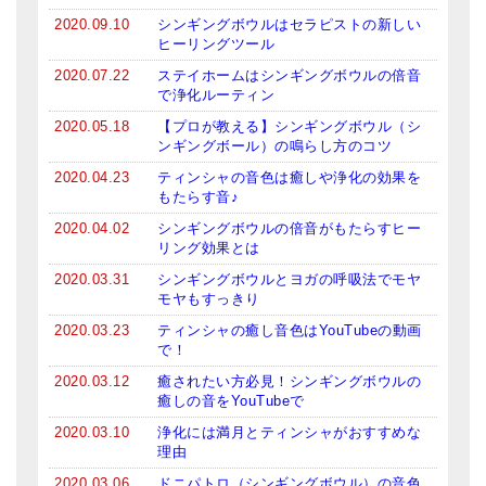
亡命チベット人尼僧のお守り・チャーム
2020.09.10
シンギングボウルはセラピストの新しい
ヒーリングツール
チベット・マントラ・ヒーリングCD
2020.07.22
ステイホームはシンギングボウルの倍音
で浄化ルーティン
ギフトラッピング
2020.05.18
【プロが教える】シンギングボウル（シ
ンギングボール）の鳴らし方のコツ
シンギングボウル講座
2020.04.23
ティンシャの音色は癒しや浄化の効果を
●
初級講座
もたらす音♪
2020.04.02
シンギングボウルの倍音がもたらすヒー
●
倍音呼吸法レッスン
リング効果とは
2020.03.31
シンギングボウルとヨガの呼吸法でモヤ
中級講座
モヤもすっきり
上級講座
2020.03.23
ティンシャの癒し音色はYouTubeの動画
で！
ビギナー講師・養成講座
2020.03.12
癒されたい方必見！シンギングボウルの
癒しの音をYouTubeで
アマナマナとは
2020.03.10
浄化には満月とティンシャがおすすめな
理由
About Us
2020.03.06
ドニパトロ（シンギングボウル）の音色