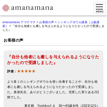
お問い合わせ
amanamana アマナマナ
>
お客様の声
>
シンギングボウル講座（上級講
座）
>
『自分も他者にも癒しを与えられるようになりたかったので受講しま
マイページ
した』
ご来店予約（実店舗）
お客様の声
ご来店&購入
『自分も他者にも癒しを与えられるようになりた
オンライン相談&購入
かったので受講しました』
シンギングボウル講座
★★★★★
評価：
倍音呼吸法レッスン
より多くのシンギングボウルを使い合奏することや、自分も他
オンラインショップ
者にも癒しを与えられるようになりたかったので受講しまし
た。真保先生、ありがとうございました。充実した実りある2日
カートを見る
間でした。
東京都 Yoshikoさま 56〜65歳女性（2023/12/1）
商品一覧