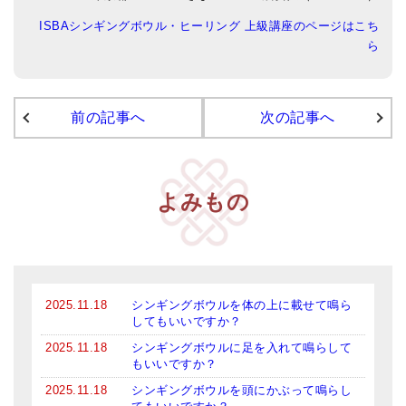
ISBAシンギングボウル・ヒーリング 上級講座のページはこち
アマナマナのシンギングボウル
ら
●
チベット・シンギングボウル
●
新・鍛造スペシャル
前の記事へ
次の記事へ
●
マンダラ彫（黒・渋金）
人気の3点セット
よみもの
お得なアマナマナ・セット
特大シンギングボウル・特殊柄
スティック・マレット・リング（台座）
2025.11.18
シンギングボウルを体の上に載せて鳴ら
してもいいですか？
アマナマナのティンシャ
2025.11.18
シンギングボウルに足を入れて鳴らして
●
プレミアム・ティンシャ（L・M）
もいいですか？
2025.11.18
シンギングボウルを頭にかぶって鳴らし
●
ベーシック・ティンシャ（4種）