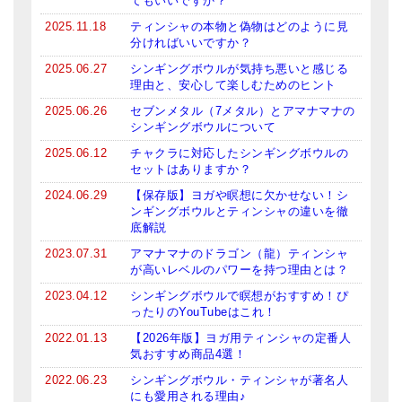
てもいいですか？
ティンシャケース
2025.11.18
ティンシャの本物と偽物はどのように見
分ければいいですか？
チベット・真マントラ香
2025.06.27
シンギングボウルが気持ち悪いと感じる
理由と、安心して楽しむためのヒント
●
お香定期購入（ラクとくサブスク）
2025.06.26
セブンメタル（7メタル）とアマナマナの
シンギングボウルについて
チベット高僧のオラクルカード
2025.06.12
チャクラに対応したシンギングボウルの
ベル＆ドルジェ
セットはありますか？
2024.06.29
【保存版】ヨガや瞑想に欠かせない！シ
シンギングボウル入門本・CD
ンギングボウルとティンシャの違いを徹
底解説
アウトレット
2023.07.31
アマナマナのドラゴン（龍）ティンシャ
が高いレベルのパワーを持つ理由とは？
オリジナルグッズ
2023.04.12
シンギングボウルで瞑想がおすすめ！ぴ
神々とつながるジュエリー
ったりのYouTubeはこれ！
2022.01.13
【2026年版】ヨガ用ティンシャの定番人
ヒーリング・マンダラポスター
気おすすめ商品4選！
2022.06.23
シンギングボウル・ティンシャが著名人
ロゴステッカー・ポストカード各種
にも愛用される理由♪