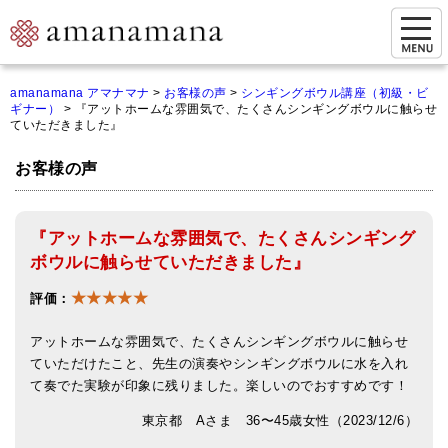
お問い合わせ
amanamana アマナマナ
>
お客様の声
>
シンギングボウル講座（初級・ビ
ギナー）
>
『アットホームな雰囲気で、たくさんシンギングボウルに触らせ
マイページ
ていただきました』
ご来店予約（実店舗）
お客様の声
ご来店&購入
『アットホームな雰囲気で、たくさんシンギング
オンライン相談&購入
ボウルに触らせていただきました』
シンギングボウル講座
★★★★★
評価：
倍音呼吸法レッスン
アットホームな雰囲気で、たくさんシンギングボウルに触らせ
オンラインショップ
ていただけたこと、先生の演奏やシンギングボウルに水を入れ
て奏でた実験が印象に残りました。楽しいのでおすすめです！
カートを見る
東京都 Aさま 36〜45歳女性（2023/12/6）
商品一覧