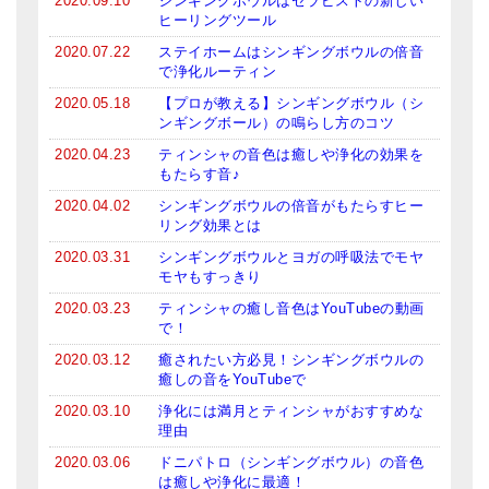
2020.09.10
シンギングボウルはセラピストの新しい
ヒーリングツール
亡命チベット人尼僧のお守り・チャーム
2020.07.22
ステイホームはシンギングボウルの倍音
チベット・マントラ・ヒーリングCD
で浄化ルーティン
2020.05.18
【プロが教える】シンギングボウル（シ
ギフトラッピング
ンギングボール）の鳴らし方のコツ
シンギングボウル講座
2020.04.23
ティンシャの音色は癒しや浄化の効果を
もたらす音♪
●
初級講座
2020.04.02
シンギングボウルの倍音がもたらすヒー
リング効果とは
●
倍音呼吸法レッスン
2020.03.31
シンギングボウルとヨガの呼吸法でモヤ
モヤもすっきり
中級講座
2020.03.23
ティンシャの癒し音色はYouTubeの動画
上級講座
で！
2020.03.12
癒されたい方必見！シンギングボウルの
ビギナー講師・養成講座
癒しの音をYouTubeで
2020.03.10
浄化には満月とティンシャがおすすめな
アマナマナとは
理由
About Us
2020.03.06
ドニパトロ（シンギングボウル）の音色
は癒しや浄化に最適！