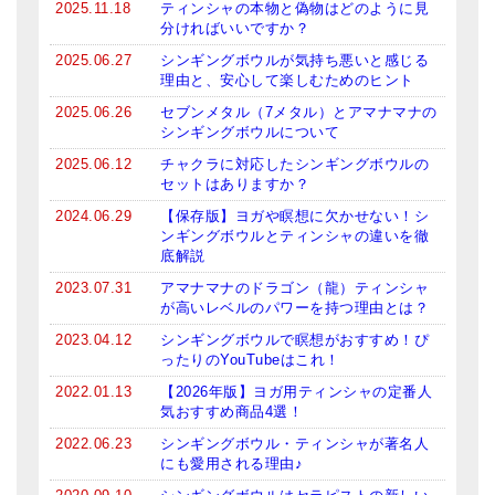
2025.11.18
ティンシャの本物と偽物はどのように見
分ければいいですか？
ティンシャケース
2025.06.27
シンギングボウルが気持ち悪いと感じる
チベット・真マントラ香
理由と、安心して楽しむためのヒント
2025.06.26
セブンメタル（7メタル）とアマナマナの
●
お香定期購入（ラクとくサブスク）
シンギングボウルについて
チベット高僧のオラクルカード
2025.06.12
チャクラに対応したシンギングボウルの
セットはありますか？
ベル＆ドルジェ
2024.06.29
【保存版】ヨガや瞑想に欠かせない！シ
ンギングボウルとティンシャの違いを徹
シンギングボウル入門本・CD
底解説
2023.07.31
アマナマナのドラゴン（龍）ティンシャ
アウトレット
が高いレベルのパワーを持つ理由とは？
オリジナルグッズ
2023.04.12
シンギングボウルで瞑想がおすすめ！ぴ
ったりのYouTubeはこれ！
神々とつながるジュエリー
2022.01.13
【2026年版】ヨガ用ティンシャの定番人
気おすすめ商品4選！
ヒーリング・マンダラポスター
2022.06.23
シンギングボウル・ティンシャが著名人
にも愛用される理由♪
ロゴステッカー・ポストカード各種