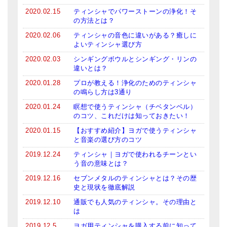
メールお便り登録
2020.02.15
ティンシャでパワーストーンの浄化！そ
の方法とは？
LINEお友だち登録
2020.02.06
ティンシャの音色に違いがある？癒しに
よいティンシャ選び方
お客様の声
2020.02.03
シンギングボウルとシンギング・リンの
ブログ
違いとは？
2020.01.28
プロが教える！浄化のためのティンシャ
特商法の表記
の鳴らし方は3通り
2020.01.24
瞑想で使うティンシャ（チベタンベル）
のコツ、これだけは知っておきたい！
2020.01.15
【おすすめ紹介】ヨガで使うティンシャ
と音楽の選び方のコツ
2019.12.24
ティンシャ｜ヨガで使われるチーンとい
う音の意味とは？
2019.12.16
セブンメタルのティンシャとは？その歴
史と現状を徹底解説
2019.12.10
通販でも人気のティンシャ。その理由と
は
2019.12.5
ヨガ用ティンシャを購入する前に知って