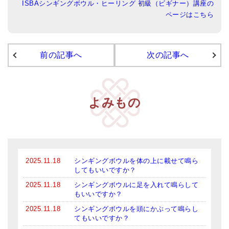
ISBAシンギングボウル・ヒーリング 初級（ビギナー）講座の
ページはこちら
アマナマナのシンギングボウル
●
チベット・シンギングボウル
前の記事へ
次の記事へ
●
新・鍛造スペシャル
●
マンダラ彫（黒・渋金）
よみもの
人気の3点セット
お得なアマナマナ・セット
特大シンギングボウル・特殊柄
2025.11.18
シンギングボウルを体の上に載せて鳴ら
スティック・マレット・リング（台座）
してもいいですか？
アマナマナのティンシャ
2025.11.18
シンギングボウルに足を入れて鳴らして
もいいですか？
●
プレミアム・ティンシャ（L・M）
2025.11.18
シンギングボウルを頭にかぶって鳴らし
てもいいですか？
●
ベーシック・ティンシャ（4種）