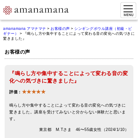
お問い合わせ
amanamana アマナマナ
>
お客様の声
>
シンギングボウル講座（初級・ビ
ギナー）
>
『鳴らし方や集中することによって変わる音の変化への気づきに
マイページ
驚きました』
ご来店予約（実店舗）
お客様の声
ご来店&購入
『鳴らし方や集中することによって変わる音の変
オンライン相談&購入
化への気づきに驚きました』
シンギングボウル講座
★★★★★
評価：
倍音呼吸法レッスン
鳴らし方や集中することによって変わる音の変化への気づきに
オンラインショップ
驚きました。講座を受けてみないと分からない体験だと思いま
す。
カートを見る
東京都 M.Tさま 46〜55歳女性（2024/1/10）
商品一覧