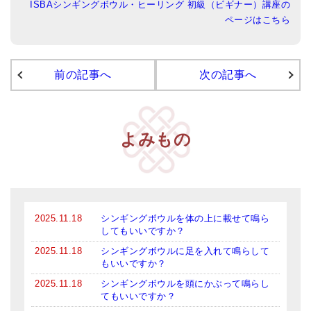
ISBAシンギングボウル・ヒーリング 初級（ビギナー）講座の
ページはこちら
アマナマナのシンギングボウル
●
チベット・シンギングボウル
前の記事へ
次の記事へ
●
新・鍛造スペシャル
●
マンダラ彫（黒・渋金）
よみもの
人気の3点セット
お得なアマナマナ・セット
特大シンギングボウル・特殊柄
2025.11.18
シンギングボウルを体の上に載せて鳴ら
スティック・マレット・リング（台座）
してもいいですか？
アマナマナのティンシャ
2025.11.18
シンギングボウルに足を入れて鳴らして
もいいですか？
●
プレミアム・ティンシャ（L・M）
2025.11.18
シンギングボウルを頭にかぶって鳴らし
てもいいですか？
●
ベーシック・ティンシャ（4種）