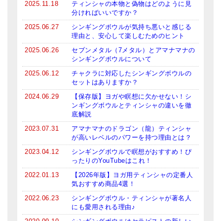
2025.11.18
ティンシャの本物と偽物はどのように見
分ければいいですか？
ティンシャケース
2025.06.27
シンギングボウルが気持ち悪いと感じる
チベット・真マントラ香
理由と、安心して楽しむためのヒント
2025.06.26
セブンメタル（7メタル）とアマナマナの
●
お香定期購入（ラクとくサブスク）
シンギングボウルについて
チベット高僧のオラクルカード
2025.06.12
チャクラに対応したシンギングボウルの
セットはありますか？
ベル＆ドルジェ
2024.06.29
【保存版】ヨガや瞑想に欠かせない！シ
ンギングボウルとティンシャの違いを徹
シンギングボウル入門本・CD
底解説
2023.07.31
アマナマナのドラゴン（龍）ティンシャ
アウトレット
が高いレベルのパワーを持つ理由とは？
オリジナルグッズ
2023.04.12
シンギングボウルで瞑想がおすすめ！ぴ
ったりのYouTubeはこれ！
神々とつながるジュエリー
2022.01.13
【2026年版】ヨガ用ティンシャの定番人
気おすすめ商品4選！
ヒーリング・マンダラポスター
2022.06.23
シンギングボウル・ティンシャが著名人
にも愛用される理由♪
ロゴステッカー・ポストカード各種