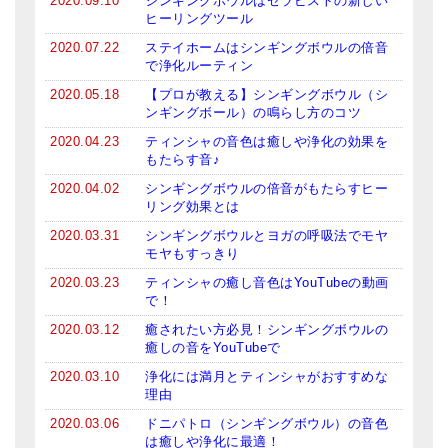
2020.09.10
シンギングボウルはセラピストの新しい
ヒーリングツール
亡命チベット人尼僧のお守り・チャーム
2020.07.22
ステイホームはシンギングボウルの倍音
チベット・マントラ・ヒーリングCD
で浄化ルーティン
2020.05.18
【プロが教える】シンギングボウル（シ
ギフトラッピング
ンギングボール）の鳴らし方のコツ
シンギングボウル講座
2020.04.23
ティンシャの音色は癒しや浄化の効果を
もたらす音♪
●
初級講座
2020.04.02
シンギングボウルの倍音がもたらすヒー
リング効果とは
●
倍音呼吸法レッスン
2020.03.31
シンギングボウルとヨガの呼吸法でモヤ
モヤもすっきり
中級講座
2020.03.23
ティンシャの癒し音色はYouTubeの動画
上級講座
で！
2020.03.12
癒されたい方必見！シンギングボウルの
ビギナー講師・養成講座
癒しの音をYouTubeで
2020.03.10
浄化には満月とティンシャがおすすめな
アマナマナとは
理由
About Us
2020.03.06
ドニパトロ（シンギングボウル）の音色
は癒しや浄化に最適！