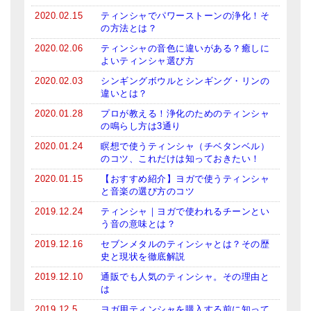
メールお便り登録
2020.02.15
ティンシャでパワーストーンの浄化！そ
の方法とは？
LINEお友だち登録
2020.02.06
ティンシャの音色に違いがある？癒しに
よいティンシャ選び方
お客様の声
2020.02.03
シンギングボウルとシンギング・リンの
ブログ
違いとは？
2020.01.28
プロが教える！浄化のためのティンシャ
特商法の表記
の鳴らし方は3通り
2020.01.24
瞑想で使うティンシャ（チベタンベル）
のコツ、これだけは知っておきたい！
2020.01.15
【おすすめ紹介】ヨガで使うティンシャ
と音楽の選び方のコツ
2019.12.24
ティンシャ｜ヨガで使われるチーンとい
う音の意味とは？
2019.12.16
セブンメタルのティンシャとは？その歴
史と現状を徹底解説
2019.12.10
通販でも人気のティンシャ。その理由と
は
2019.12.5
ヨガ用ティンシャを購入する前に知って