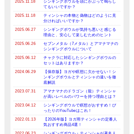
2025.11.18
シンギングボウルを頭にかぶって鳴らし
●
ベーシック・ティンシャ（4種）
てもいいですか？
ティンシャケース
2025.11.18
ティンシャの本物と偽物はどのように見
分ければいいですか？
チベット・真マントラ香
2025.06.27
シンギングボウルが気持ち悪いと感じる
理由と、安心して楽しむためのヒント
●
お香定期購入（ラクとくサブスク）
2025.06.26
セブンメタル（7メタル）とアマナマナの
シンギングボウルについて
チベット高僧のオラクルカード
2025.06.12
チャクラに対応したシンギングボウルの
ベル＆ドルジェ
セットはありますか？
2024.06.29
【保存版】ヨガや瞑想に欠かせない！シ
シンギングボウル入門本・CD
ンギングボウルとティンシャの違いを徹
底解説
アウトレット
2023.07.31
アマナマナのドラゴン（龍）ティンシャ
が高いレベルのパワーを持つ理由とは？
オリジナルグッズ
2023.04.12
シンギングボウルで瞑想がおすすめ！ぴ
ったりのYouTubeはこれ！
神々とつながるジュエリー
2022.01.13
【2026年版】ヨガ用ティンシャの定番人
ヒーリング・マンダラポスター
気おすすめ商品4選！
2022.06.23
シンギングボウル・ティンシャが著名人