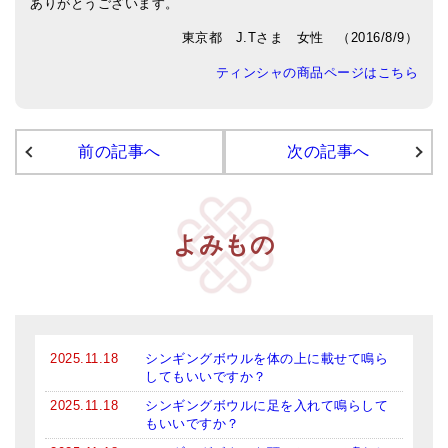
ありがとうございます。
商品一覧
東京都 J.Tさま 女性 （2016/8/9）
アマナマナのシンギングボウル
ティンシャの商品ページはこちら
●
チベット・シンギングボウル
●
新・鍛造スペシャル
前の記事へ
次の記事へ
●
マンダラ彫（黒・渋金）
人気の3点セット
よみもの
お得なアマナマナ・セット
特大シンギングボウル・特殊柄
スティック・マレット・リング（台座）
2025.11.18
シンギングボウルを体の上に載せて鳴ら
してもいいですか？
アマナマナのティンシャ
2025.11.18
シンギングボウルに足を入れて鳴らして
●
プレミアム・ティンシャ（L・M）
もいいですか？