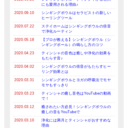
ロゴステッカー・ポストカード各種
にも愛用される理由♪
亡命チベット人尼僧のお守り・チャーム
2020.09.10
シンギングボウルはセラピストの新しい
ヒーリングツール
チベット・マントラ・ヒーリングCD
2020.07.22
ステイホームはシンギングボウルの倍音
で浄化ルーティン
ギフトラッピング
2020.05.18
【プロが教える】シンギングボウル（シ
ンギングボール）の鳴らし方のコツ
シンギングボウル講座
2020.04.23
ティンシャの音色は癒しや浄化の効果を
●
初級講座
もたらす音♪
2020.04.02
シンギングボウルの倍音がもたらすヒー
●
倍音呼吸法レッスン
リング効果とは
2020.03.31
シンギングボウルとヨガの呼吸法でモヤ
中級講座
モヤもすっきり
上級講座
2020.03.23
ティンシャの癒し音色はYouTubeの動画
で！
ビギナー講師・養成講座
2020.03.12
癒されたい方必見！シンギングボウルの
癒しの音をYouTubeで
アマナマナとは
2020.03.10
浄化には満月とティンシャがおすすめな
理由
About Us