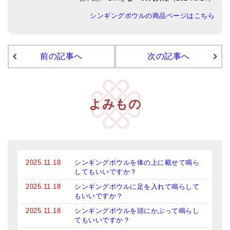
シンギングボウルの商品ページはこちら
アマナマナのシンギングボウル
●
チベット・シンギングボウル
前の記事へ
次の記事へ
●
新・鍛造スペシャル
●
マンダラ彫（黒・渋金）
人気の3点セット
よみもの
お得なアマナマナ・セット
特大シンギングボウル・特殊柄
スティック・マレット・リング（台座）
2025.11.18
シンギングボウルを体の上に載せて鳴ら
してもいいですか？
アマナマナのティンシャ
2025.11.18
シンギングボウルに足を入れて鳴らして
もいいですか？
●
プレミアム・ティンシャ（L・M）
2025.11.18
シンギングボウルを頭にかぶって鳴らし
てもいいですか？
●
ベーシック・ティンシャ（4種）