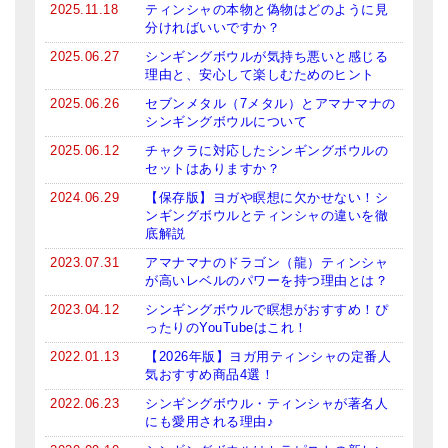
2025.11.18
ティンシャの本物と偽物はどのように見
ティンシャケース
分ければいいですか？
2025.06.27
シンギングボウルが気持ち悪いと感じる
チベット・真マントラ香
理由と、安心して楽しむためのヒント
2025.06.26
セブンメタル（7メタル）とアマナマナの
●
お香定期購入（ラクとくサブスク）
シンギングボウルについて
チベット高僧のオラクルカード
2025.06.12
チャクラに対応したシンギングボウルの
セットはありますか？
ベル＆ドルジェ
2024.06.29
【保存版】ヨガや瞑想に欠かせない！シ
ンギングボウルとティンシャの違いを徹
シンギングボウル入門本・CD
底解説
2023.07.31
アマナマナのドラゴン（龍）ティンシャ
アウトレット
が高いレベルのパワーを持つ理由とは？
オリジナルグッズ
2023.04.12
シンギングボウルで瞑想がおすすめ！ぴ
ったりのYouTubeはこれ！
神々とつながるジュエリー
2022.01.13
【2026年版】ヨガ用ティンシャの定番人
気おすすめ商品4選！
ヒーリング・マンダラポスター
2022.06.23
シンギングボウル・ティンシャが著名人
にも愛用される理由♪
ロゴステッカー・ポストカード各種