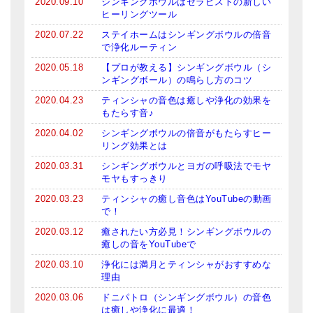
2020.09.10
シンギングボウルはセラピストの新しい
亡命チベット人尼僧のお守り・チャーム
ヒーリングツール
2020.07.22
ステイホームはシンギングボウルの倍音
チベット・マントラ・ヒーリングCD
で浄化ルーティン
2020.05.18
【プロが教える】シンギングボウル（シ
ギフトラッピング
ンギングボール）の鳴らし方のコツ
シンギングボウル講座
2020.04.23
ティンシャの音色は癒しや浄化の効果を
もたらす音♪
●
初級講座
2020.04.02
シンギングボウルの倍音がもたらすヒー
リング効果とは
●
倍音呼吸法レッスン
2020.03.31
シンギングボウルとヨガの呼吸法でモヤ
モヤもすっきり
中級講座
2020.03.23
ティンシャの癒し音色はYouTubeの動画
上級講座
で！
2020.03.12
癒されたい方必見！シンギングボウルの
ビギナー講師・養成講座
癒しの音をYouTubeで
2020.03.10
浄化には満月とティンシャがおすすめな
アマナマナとは
理由
About Us
2020.03.06
ドニパトロ（シンギングボウル）の音色
は癒しや浄化に最適！