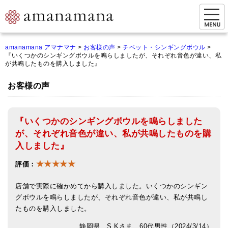
お問い合わせ
amanamana アマナマナ
>
お客様の声
>
チベット・シンギングボウル
>
『いくつかのシンギングボウルを鳴らしましたが、それぞれ音色が違い、私
マイページ
が共鳴したものを購入しました』
ご来店予約（実店舗）
お客様の声
ご来店&購入
『いくつかのシンギングボウルを鳴らしました
オンライン相談&購入
が、それぞれ音色が違い、私が共鳴したものを購
シンギングボウル講座
入しました』
★★★★★
倍音呼吸法レッスン
評価：
オンラインショップ
店舗で実際に確かめてから購入しました。いくつかのシンギン
グボウルを鳴らしましたが、それぞれ音色が違い、私が共鳴し
カートを見る
たものを購入しました。
商品一覧
静岡県 S.Kさま 60代男性（2024/3/14）