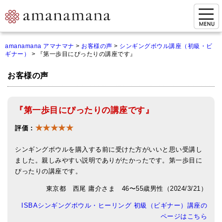
お問い合わせ
amanamana アマナマナ
>
お客様の声
>
シンギングボウル講座（初級・ビ
ギナー）
>
『第一歩目にぴったりの講座です』
マイページ
お客様の声
ご来店予約（実店舗）
ご来店&購入
『第一歩目にぴったりの講座です』
オンライン相談&購入
★★★★★
評価：
シンギングボウル講座
シンギングボウルを購入する前に受けた方がいいと思い受講し
倍音呼吸法レッスン
ました。親しみやすい説明でありがたかったです。第一歩目に
ぴったりの講座です。
オンラインショップ
東京都 西尾 庸介さま 46〜55歳男性（2024/3/21）
カートを見る
ISBAシンギングボウル・ヒーリング 初級（ビギナー）講座の
ページはこちら
商品一覧