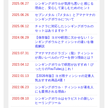
2025.06.27
シンギングボウルが気持ち悪いと感じる
ティンシャケース
理由と、安心して楽しむためのヒント
2025.06.26
セブンメタル（7メタル）とアマナマナの
チベット・真マントラ香
シンギングボウルについて
●
お香定期購入（ラクとくサブスク）
2025.06.12
チャクラに対応したシンギングボウルの
セットはありますか？
チベット高僧のオラクルカード
2024.06.29
【保存版】ヨガや瞑想に欠かせない！シ
ンギングボウルとティンシャの違いを徹
ベル＆ドルジェ
底解説
2023.07.31
アマナマナのドラゴン（龍）ティンシャ
シンギングボウル入門本・CD
が高いレベルのパワーを持つ理由とは？
アウトレット
2023.04.12
シンギングボウルで瞑想がおすすめ！ぴ
ったりのYouTubeはこれ！
オリジナルグッズ
2022.01.13
【2026年版】ヨガ用ティンシャの定番人
気おすすめ商品4選！
神々とつながるジュエリー
2022.06.23
シンギングボウル・ティンシャが著名人
にも愛用される理由♪
ヒーリング・マンダラポスター
2020.09.10
シンギングボウルはセラピストの新しい
ヒーリングツール
ロゴステッカー・ポストカード各種