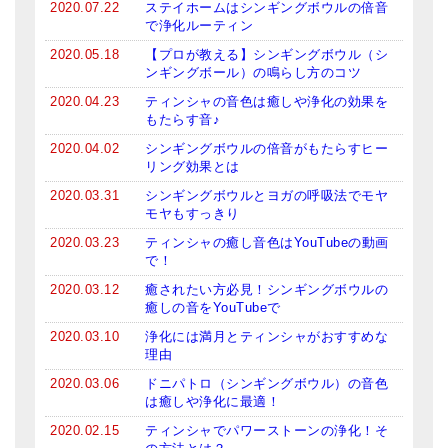
2020.07.22
ステイホームはシンギングボウルの倍音
亡命チベット人尼僧のお守り・チャーム
で浄化ルーティン
2020.05.18
【プロが教える】シンギングボウル（シ
チベット・マントラ・ヒーリングCD
ンギングボール）の鳴らし方のコツ
ギフトラッピング
2020.04.23
ティンシャの音色は癒しや浄化の効果を
もたらす音♪
シンギングボウル講座
2020.04.02
シンギングボウルの倍音がもたらすヒー
リング効果とは
●
初級講座
2020.03.31
シンギングボウルとヨガの呼吸法でモヤ
モヤもすっきり
●
倍音呼吸法レッスン
2020.03.23
ティンシャの癒し音色はYouTubeの動画
中級講座
で！
2020.03.12
癒されたい方必見！シンギングボウルの
上級講座
癒しの音をYouTubeで
2020.03.10
浄化には満月とティンシャがおすすめな
ビギナー講師・養成講座
理由
アマナマナとは
2020.03.06
ドニパトロ（シンギングボウル）の音色
は癒しや浄化に最適！
About Us
2020.02.15
ティンシャでパワーストーンの浄化！そ