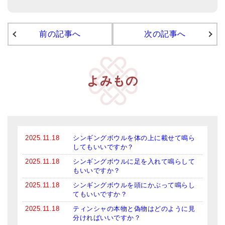
アマナマナのシンギングボウル
前の記事へ
次の記事へ
●
チベット・シンギングボウル
●
新・鍛造スペシャル
よみもの
●
マンダラ彫（黒・渋金）
人気の3点セット
お得なアマナマナ・セット
2025.11.18
シンギングボウルを体の上に載せて鳴ら
特大シンギングボウル・特殊柄
してもいいですか？
スティック・マレット・リング（台座）
2025.11.18
シンギングボウルに足を入れて鳴らして
もいいですか？
アマナマナのティンシャ
2025.11.18
シンギングボウルを頭にかぶって鳴らし
てもいいですか？
●
プレミアム・ティンシャ（L・M）
2025.11.18
ティンシャの本物と偽物はどのように見
分ければいいですか？
●
ベーシック・ティンシャ（4種）