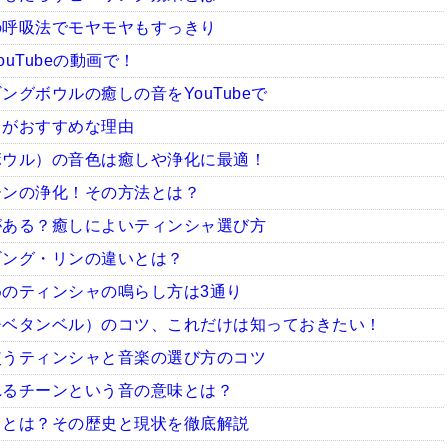
の呼吸法でモヤモヤもすっきり
uTubeの動画で！
グボウルの癒しの音をYouTubeで
ャがおすすめな理由
ボウル）の音色は癒しや浄化に最適！
ーンの浄化！その方法とは？
がある？癒しによいティンシャ選び方
ギング・リンの違いとは？
のティンシャの鳴らし方は3通り
チベタンベル）のコツ、これだけは知っておきたい！
使うティンシャと音楽の選び方のコツ
れるチーンという音の意味とは？
ャとは？その歴史と現状を徹底解説