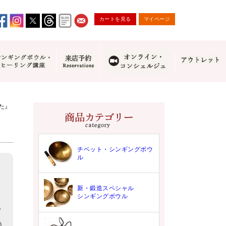
カートを見る
マイページ
た』
チベット・シンギングボウ
ル
新・鍛造スペシャル
シンギングボウル
。
7）