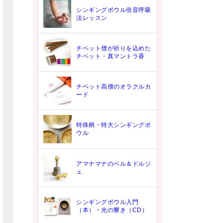
シンギングボウル倍音呼吸
法レッスン
チベット僧が祈りを込めた
チベット・真マントラ香
チベット高僧のオラクルカ
ード
特殊柄・特大シンギングボ
ウル
アマナマナのベル＆ドルジ
ェ
シンギングボウル入門
（本）・光の響き（CD）