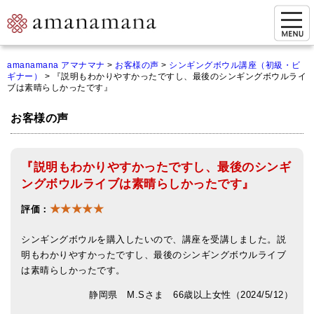
お問い合わせ
amanamana アマナマナ
>
お客様の声
>
シンギングボウル講座（初級・ビ
ギナー）
>
『説明もわかりやすかったですし、最後のシンギングボウルライ
マイページ
ブは素晴らしかったです』
ご来店予約（実店舗）
お客様の声
ご来店&購入
『説明もわかりやすかったですし、最後のシンギ
オンライン相談&購入
ングボウルライブは素晴らしかったです』
シンギングボウル講座
★★★★★
評価：
倍音呼吸法レッスン
シンギングボウルを購入したいので、講座を受講しました。説
オンラインショップ
明もわかりやすかったですし、最後のシンギングボウルライブ
は素晴らしかったです。
カートを見る
静岡県 M.Sさま 66歳以上女性（2024/5/12）
商品一覧