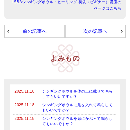
ISBAシンギングボウル・ヒーリング 初級（ビギナー）講座の
ページはこちら
アマナマナのシンギングボウル
●
チベット・シンギングボウル
前の記事へ
次の記事へ
●
新・鍛造スペシャル
●
マンダラ彫（黒・渋金）
よみもの
人気の3点セット
お得なアマナマナ・セット
特大シンギングボウル・特殊柄
2025.11.18
シンギングボウルを体の上に載せて鳴ら
スティック・マレット・リング（台座）
してもいいですか？
アマナマナのティンシャ
2025.11.18
シンギングボウルに足を入れて鳴らして
もいいですか？
●
プレミアム・ティンシャ（L・M）
2025.11.18
シンギングボウルを頭にかぶって鳴らし
てもいいですか？
●
ベーシック・ティンシャ（4種）