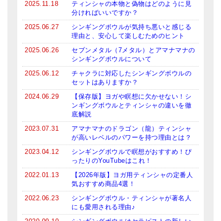
2025.11.18
ティンシャの本物と偽物はどのように見
分ければいいですか？
ティンシャケース
2025.06.27
シンギングボウルが気持ち悪いと感じる
チベット・真マントラ香
理由と、安心して楽しむためのヒント
2025.06.26
セブンメタル（7メタル）とアマナマナの
●
お香定期購入（ラクとくサブスク）
シンギングボウルについて
チベット高僧のオラクルカード
2025.06.12
チャクラに対応したシンギングボウルの
セットはありますか？
ベル＆ドルジェ
2024.06.29
【保存版】ヨガや瞑想に欠かせない！シ
ンギングボウルとティンシャの違いを徹
シンギングボウル入門本・CD
底解説
2023.07.31
アマナマナのドラゴン（龍）ティンシャ
アウトレット
が高いレベルのパワーを持つ理由とは？
オリジナルグッズ
2023.04.12
シンギングボウルで瞑想がおすすめ！ぴ
ったりのYouTubeはこれ！
神々とつながるジュエリー
2022.01.13
【2026年版】ヨガ用ティンシャの定番人
気おすすめ商品4選！
ヒーリング・マンダラポスター
2022.06.23
シンギングボウル・ティンシャが著名人
にも愛用される理由♪
ロゴステッカー・ポストカード各種