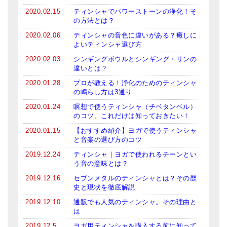
メールお便り登録
2020.02.15
ティンシャでパワーストーンの浄化！そ
の方法とは？
LINEお友だち登録
2020.02.06
ティンシャの音色に違いがある？癒しに
よいティンシャ選び方
お客様の声
2020.02.03
シンギングボウルとシンギング・リンの
ブログ
違いとは？
2020.01.28
プロが教える！浄化のためのティンシャ
特商法の表記
の鳴らし方は3通り
2020.01.24
瞑想で使うティンシャ（チベタンベル）
のコツ、これだけは知っておきたい！
2020.01.15
【おすすめ紹介】ヨガで使うティンシャ
と音楽の選び方のコツ
2019.12.24
ティンシャ｜ヨガで使われるチーンとい
う音の意味とは？
2019.12.16
セブンメタルのティンシャとは？その歴
史と現状を徹底解説
2019.12.10
通販でも人気のティンシャ。その理由と
は
2019.12.5
ヨガ用ティンシャを購入する前に知って