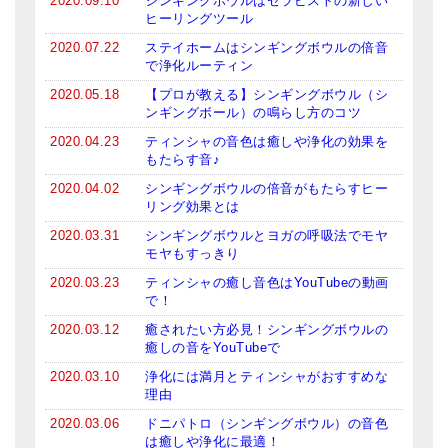
2020.09.10
シンギングボウルはセラピストの新しい
ヒーリングツール
亡命チベット人尼僧のお守り・チャーム
2020.07.22
ステイホームはシンギングボウルの倍音
チベット・マントラ・ヒーリングCD
で浄化ルーティン
2020.05.18
【プロが教える】シンギングボウル（シ
ギフトラッピング
ンギングボール）の鳴らし方のコツ
シンギングボウル講座
2020.04.23
ティンシャの音色は癒しや浄化の効果を
もたらす音♪
●
初級講座
2020.04.02
シンギングボウルの倍音がもたらすヒー
リング効果とは
●
倍音呼吸法レッスン
2020.03.31
シンギングボウルとヨガの呼吸法でモヤ
モヤもすっきり
中級講座
2020.03.23
ティンシャの癒し音色はYouTubeの動画
上級講座
で！
2020.03.12
癒されたい方必見！シンギングボウルの
ビギナー講師・養成講座
癒しの音をYouTubeで
2020.03.10
浄化には満月とティンシャがおすすめな
アマナマナとは
理由
About Us
2020.03.06
ドニパトロ（シンギングボウル）の音色
は癒しや浄化に最適！