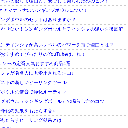
ち悪いと感じる理由と、安心して楽しむためのヒント
とアマナマナのシンギングボウルについて
ギングボウルのセットはありますか？
欠かせない！シンギングボウルとティンシャの違いを徹底解
龍）ティンシャが高いレベルのパワーを持つ理由とは？
すすめ！ぴったりのYouTubeはこれ！
ィンシャの定番人気おすすめ商品4選！
シャが著名人にも愛用される理由♪
ピストの新しいヒーリングツール
グボウルの倍音で浄化ルーティン
ングボウル（シンギングボール）の鳴らし方のコツ
浄化の効果をもたらす音♪
がもたらすヒーリング効果とは