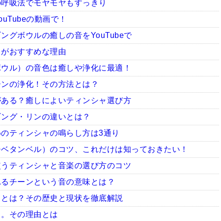
の呼吸法でモヤモヤもすっきり
uTubeの動画で！
グボウルの癒しの音をYouTubeで
ャがおすすめな理由
ボウル）の音色は癒しや浄化に最適！
ーンの浄化！その方法とは？
がある？癒しによいティンシャ選び方
ギング・リンの違いとは？
のティンシャの鳴らし方は3通り
チベタンベル）のコツ、これだけは知っておきたい！
使うティンシャと音楽の選び方のコツ
れるチーンという音の意味とは？
ャとは？その歴史と現状を徹底解説
ャ。その理由とは