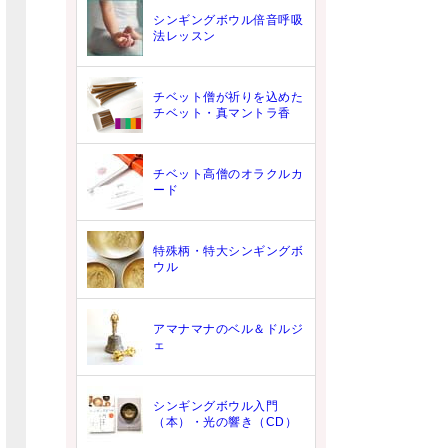
シンギングボウル倍音呼吸
法レッスン
チベット僧が祈りを込めた
チベット・真マントラ香
チベット高僧のオラクルカ
ード
特殊柄・特大シンギングボ
ウル
アマナマナのベル＆ドルジ
ェ
シンギングボウル入門
（本）・光の響き（CD）