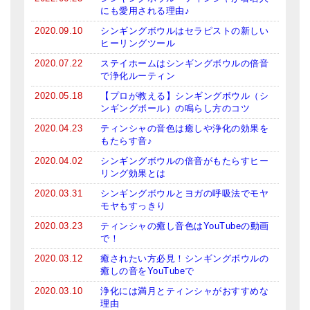
にも愛用される理由♪
亡命チベット人尼僧のお守り・チャーム
2020.09.10
シンギングボウルはセラピストの新しい
チベット・マントラ・ヒーリングCD
ヒーリングツール
2020.07.22
ステイホームはシンギングボウルの倍音
ギフトラッピング
で浄化ルーティン
2020.05.18
【プロが教える】シンギングボウル（シ
シンギングボウル講座
ンギングボール）の鳴らし方のコツ
●
初級講座
2020.04.23
ティンシャの音色は癒しや浄化の効果を
もたらす音♪
●
倍音呼吸法レッスン
2020.04.02
シンギングボウルの倍音がもたらすヒー
リング効果とは
中級講座
2020.03.31
シンギングボウルとヨガの呼吸法でモヤ
モヤもすっきり
上級講座
2020.03.23
ティンシャの癒し音色はYouTubeの動画
ビギナー講師・養成講座
で！
2020.03.12
癒されたい方必見！シンギングボウルの
アマナマナとは
癒しの音をYouTubeで
About Us
2020.03.10
浄化には満月とティンシャがおすすめな
理由