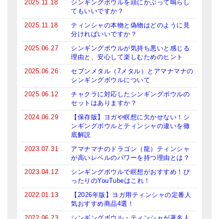
2025.11.18
シンギングボウルを頭にかぶって鳴らし
てもいいですか？
ティンシャケース
2025.11.18
ティンシャの本物と偽物はどのように見
チベット・真マントラ香
分ければいいですか？
2025.06.27
シンギングボウルが気持ち悪いと感じる
●
お香定期購入（ラクとくサブスク）
理由と、安心して楽しむためのヒント
2025.06.26
セブンメタル（7メタル）とアマナマナの
チベット高僧のオラクルカード
シンギングボウルについて
ベル＆ドルジェ
2025.06.12
チャクラに対応したシンギングボウルの
セットはありますか？
シンギングボウル入門本・CD
2024.06.29
【保存版】ヨガや瞑想に欠かせない！シ
ンギングボウルとティンシャの違いを徹
アウトレット
底解説
2023.07.31
アマナマナのドラゴン（龍）ティンシャ
オリジナルグッズ
が高いレベルのパワーを持つ理由とは？
神々とつながるジュエリー
2023.04.12
シンギングボウルで瞑想がおすすめ！ぴ
ったりのYouTubeはこれ！
ヒーリング・マンダラポスター
2022.01.13
【2026年版】ヨガ用ティンシャの定番人
気おすすめ商品4選！
ロゴステッカー・ポストカード各種
2022.06.23
シンギングボウル・ティンシャが著名人