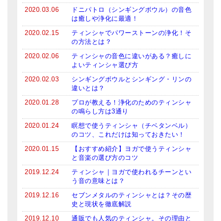
メールお便り登録
2020.03.06
ドニパトロ（シンギングボウル）の音色
は癒しや浄化に最適！
LINEお友だち登録
2020.02.15
ティンシャでパワーストーンの浄化！そ
の方法とは？
お客様の声
2020.02.06
ティンシャの音色に違いがある？癒しに
ブログ
よいティンシャ選び方
2020.02.03
シンギングボウルとシンギング・リンの
特商法の表記
違いとは？
2020.01.28
プロが教える！浄化のためのティンシャ
の鳴らし方は3通り
2020.01.24
瞑想で使うティンシャ（チベタンベル）
のコツ、これだけは知っておきたい！
2020.01.15
【おすすめ紹介】ヨガで使うティンシャ
と音楽の選び方のコツ
2019.12.24
ティンシャ｜ヨガで使われるチーンとい
う音の意味とは？
2019.12.16
セブンメタルのティンシャとは？その歴
史と現状を徹底解説
2019.12.10
通販でも人気のティンシャ。その理由と