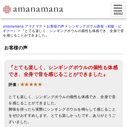
お問い合わせ
amanamana アマナマナ
>
お客様の声
>
シンギングボウル講座（初級・ビ
ギナー）
>
『とても楽しく、シンギングボウルの個性も体感でき、全身で音
マイページ
を感じることができました』
ご来店予約（実店舗）
お客様の声
ご来店&購入
『とても楽しく、シンギングボウルの個性も体感
オンライン相談&購入
でき、全身で音を感じることができました』
シンギングボウル講座
★★★★★
評価：
倍音呼吸法レッスン
とても楽しく、シンギングボウルの個性も体感でき、全身で音
オンラインショップ
を感じることができました。
興味を持ったら実際にシンギングボウルを鳴らして感じること
カートを見る
をぜひおすすめします。とても楽しかったです。ありがとうご
ざいました。
商品一覧