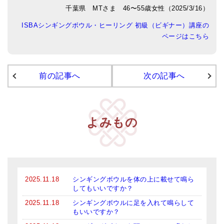
千葉県 MTさま 46〜55歳女性（2025/3/16）
アマナマナのシンギングボウル
ISBAシンギングボウル・ヒーリング 初級（ビギナー）講座の
ページはこちら
●
チベット・シンギングボウル
●
新・鍛造スペシャル
前の記事へ
次の記事へ
●
マンダラ彫（黒・渋金）
人気の3点セット
お得なアマナマナ・セット
よみもの
特大シンギングボウル・特殊柄
スティック・マレット・リング（台座）
アマナマナのティンシャ
2025.11.18
シンギングボウルを体の上に載せて鳴ら
してもいいですか？
●
プレミアム・ティンシャ（L・M）
2025.11.18
シンギングボウルに足を入れて鳴らして
もいいですか？
●
ベーシック・ティンシャ（4種）