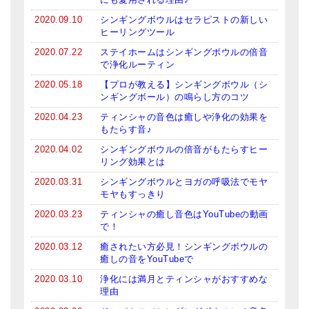
亡命チベット人尼僧のお守り・チャーム
2020.09.10
シンギングボウルはセラピストの新しい
ヒーリングツール
チベット・マントラ・ヒーリングCD
2020.07.22
ステイホームはシンギングボウルの倍音
で浄化ルーティン
ギフトラッピング
2020.05.18
【プロが教える】シンギングボウル（シ
シンギングボウル講座
ンギングボール）の鳴らし方のコツ
2020.04.23
ティンシャの音色は癒しや浄化の効果を
●
初級講座
もたらす音♪
2020.04.02
シンギングボウルの倍音がもたらすヒー
●
倍音呼吸法レッスン
リング効果とは
中級講座
2020.03.31
シンギングボウルとヨガの呼吸法でモヤ
モヤもすっきり
上級講座
2020.03.23
ティンシャの癒し音色はYouTubeの動画
で！
ビギナー講師・養成講座
2020.03.12
癒されたい方必見！シンギングボウルの
癒しの音をYouTubeで
アマナマナとは
2020.03.10
浄化には満月とティンシャがおすすめな
About Us
理由