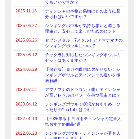
てもいいですか？
ティンシャケース
2025.11.18
ティンシャの本物と偽物はどのように見
分ければいいですか？
チベット・真マントラ香
2025.06.27
シンギングボウルが気持ち悪いと感じる
理由と、安心して楽しむためのヒント
●
お香定期購入（ラクとくサブスク）
2025.06.26
セブンメタル（7メタル）とアマナマナの
チベット高僧のオラクルカード
シンギングボウルについて
2025.06.12
チャクラに対応したシンギングボウルの
ベル＆ドルジェ
セットはありますか？
2024.06.29
【保存版】ヨガや瞑想に欠かせない！シ
シンギングボウル入門本・CD
ンギングボウルとティンシャの違いを徹
底解説
アウトレット
2023.07.31
アマナマナのドラゴン（龍）ティンシャ
が高いレベルのパワーを持つ理由とは？
オリジナルグッズ
2023.04.12
シンギングボウルで瞑想がおすすめ！ぴ
神々とつながるジュエリー
ったりのYouTubeはこれ！
2022.01.13
【2026年版】ヨガ用ティンシャの定番人
ヒーリング・マンダラポスター
気おすすめ商品4選！
ロゴステッカー・ポストカード各種
2022.06.23
シンギングボウル・ティンシャが著名人
にも愛用される理由♪