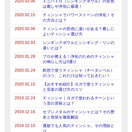
2020.03.06
ドニパトロ（シンギングボウル）の音色
メールお便り登録
は癒しや浄化に最適！
2020.02.15
ティンシャでパワーストーンの浄化！そ
LINEお友だち登録
の方法とは？
お客様の声
2020.02.06
ティンシャの音色に違いがある？癒しに
よいティンシャ選び方
ブログ
2020.02.03
シンギングボウルとシンギング・リンの
違いとは？
特商法の表記
2020.01.28
プロが教える！浄化のためのティンシャ
の鳴らし方は3通り
2020.01.24
瞑想で使うティンシャ（チベタンベル）
のコツ、これだけは知っておきたい！
2020.01.15
【おすすめ紹介】ヨガで使うティンシャ
と音楽の選び方のコツ
2019.12.24
ティンシャ｜ヨガで使われるチーンとい
う音の意味とは？
2019.12.16
セブンメタルのティンシャとは？その歴
史と現状を徹底解説
2019.12.10
通販でも人気のティンシャ。その理由と
は