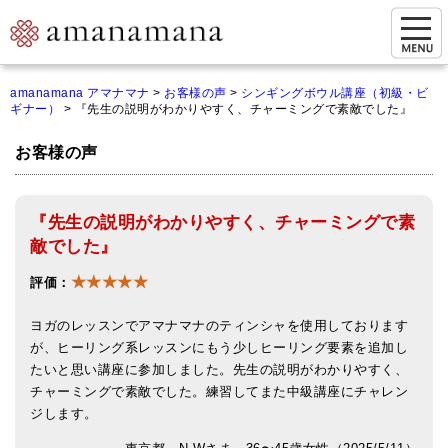
お問い合わせ
amanamana アマナマナ
>
お客様の声
>
シンギングボウル講座（初級・ビ
ギナー）
>
『先生の説明がわかりやすく、チャーミングで素敵でした』
マイページ
お客様の声
ご来店予約（実店舗）
ご来店&購入
『先生の説明がわかりやすく、チャーミングで素
オンライン相談&購入
敵でした』
★★★★★
シンギングボウル講座
評価：
倍音呼吸法レッスン
ヨガのレッスンでアマナマナのティンシャを使用しております
が、ヒーリング系レッスンにもう少しヒーリング要素を追加し
オンラインショップ
たいと思い講座に参加しました。先生の説明がわかりやすく、
チャーミングで素敵でした。練習してまた中級講座にチャレン
カートを見る
ジします。
商品一覧