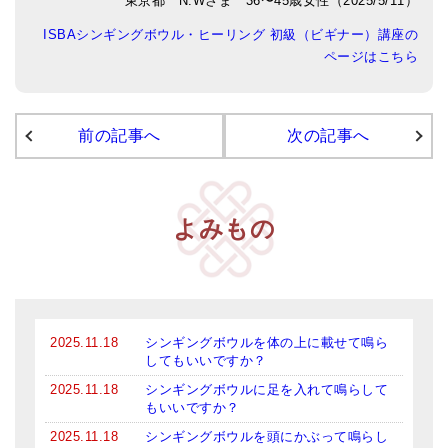
東京都 N.Wさま 36〜45歳女性（2025/5/11）
アマナマナのシンギングボウル
ISBAシンギングボウル・ヒーリング 初級（ビギナー）講座の
ページはこちら
●
チベット・シンギングボウル
●
新・鍛造スペシャル
前の記事へ
次の記事へ
●
マンダラ彫（黒・渋金）
人気の3点セット
よみもの
お得なアマナマナ・セット
特大シンギングボウル・特殊柄
スティック・マレット・リング（台座）
2025.11.18
シンギングボウルを体の上に載せて鳴ら
アマナマナのティンシャ
してもいいですか？
2025.11.18
シンギングボウルに足を入れて鳴らして
●
プレミアム・ティンシャ（L・M）
もいいですか？
●
ベーシック・ティンシャ（4種）
2025.11.18
シンギングボウルを頭にかぶって鳴らし