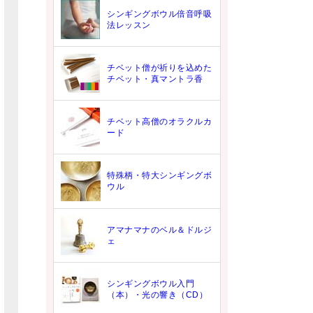
シンギングボウル倍音呼吸
法レッスン
チベット僧が祈りを込めた
チベット・真マントラ香
チベット高僧のオラクルカ
ード
特殊柄・特大シンギングボ
ウル
アマナマナのベル＆ドルジ
ェ
シンギングボウル入門
（本）・光の響き（CD）