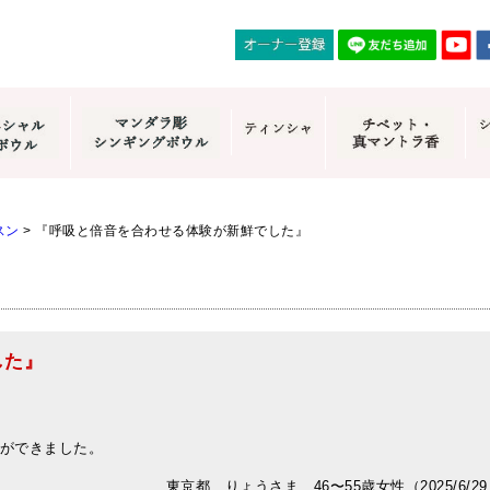
スン
>
『呼吸と倍音を合わせる体験が新鮮でした』
した』
ができました。
東京都 りょうさま 46〜55歳女性（2025/6/2