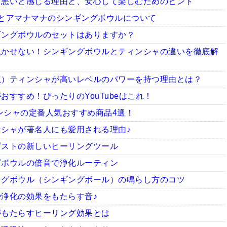
ち悪いと感じる理由と、安心して楽しむためのヒント
とアマナマナのシンギングボウルについて
ギングボウルのセットはありますか？
欠かせない！シンギングボウルとティンシャの違いを徹底解
龍）ティンシャが高いレベルのパワーを持つ理由とは？
すすめ！ぴったりのYouTubeはこれ！
ィンシャの定番人気おすすめ商品4選！
シャが著名人にも愛用される理由♪
ピストの新しいヒーリングツール
グボウルの倍音で浄化ルーティン
ングボウル（シンギングボール）の鳴らし方のコツ
浄化の効果をもたらす音♪
がもたらすヒーリング効果とは