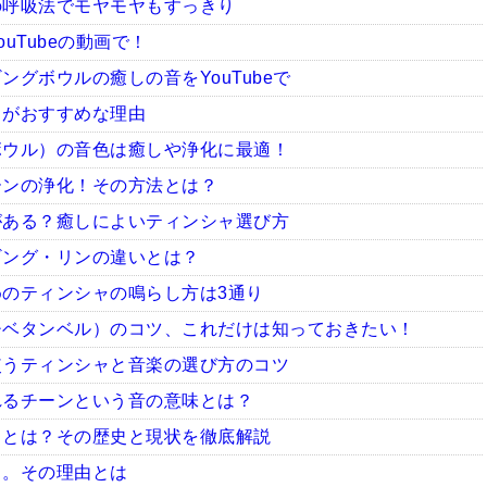
の呼吸法でモヤモヤもすっきり
uTubeの動画で！
グボウルの癒しの音をYouTubeで
ャがおすすめな理由
ボウル）の音色は癒しや浄化に最適！
ーンの浄化！その方法とは？
がある？癒しによいティンシャ選び方
ギング・リンの違いとは？
のティンシャの鳴らし方は3通り
チベタンベル）のコツ、これだけは知っておきたい！
使うティンシャと音楽の選び方のコツ
れるチーンという音の意味とは？
ャとは？その歴史と現状を徹底解説
ャ。その理由とは