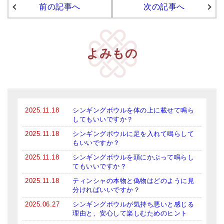
前の記事へ
次の記事へ
アマナマナのシンギングボウル
●
チベット・シンギングボウル
よみもの
●
新・鍛造スペシャル
●
マンダラ彫（黒・渋金）
人気の3点セット
2025.11.18
シンギングボウルを体の上に載せて鳴ら
お得なアマナマナ・セット
してもいいですか？
2025.11.18
シンギングボウルに足を入れて鳴らして
特大シンギングボウル・特殊柄
もいいですか？
2025.11.18
シンギングボウルを頭にかぶって鳴らし
スティック・マレット・リング（台座）
てもいいですか？
アマナマナのティンシャ
2025.11.18
ティンシャの本物と偽物はどのように見
分ければいいですか？
●
プレミアム・ティンシャ（L・M）
2025.06.27
シンギングボウルが気持ち悪いと感じる
理由と、安心して楽しむためのヒント
●
ベーシック・ティンシャ（4種）