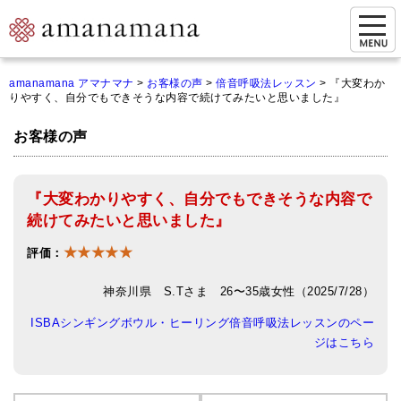
お問い合わせ
amanamana アマナマナ
>
お客様の声
>
倍音呼吸法レッスン
>
『大変わか
りやすく、自分でもできそうな内容で続けてみたいと思いました』
マイページ
お客様の声
ご来店予約（実店舗）
ご来店&購入
『大変わかりやすく、自分でもできそうな内容で
オンライン相談&購入
続けてみたいと思いました』
★★★★★
シンギングボウル講座
評価：
倍音呼吸法レッスン
神奈川県 S.Tさま 26〜35歳女性（2025/7/28）
ISBAシンギングボウル・ヒーリング倍音呼吸法レッスンのペー
オンラインショップ
ジはこちら
カートを見る
商品一覧