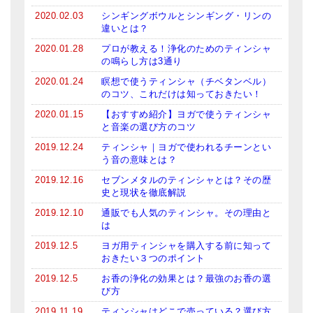
メールお便り登録
2020.02.03
シンギングボウルとシンギング・リンの
違いとは？
LINEお友だち登録
2020.01.28
プロが教える！浄化のためのティンシャ
の鳴らし方は3通り
お客様の声
2020.01.24
瞑想で使うティンシャ（チベタンベル）
ブログ
のコツ、これだけは知っておきたい！
2020.01.15
【おすすめ紹介】ヨガで使うティンシャ
特商法の表記
と音楽の選び方のコツ
2019.12.24
ティンシャ｜ヨガで使われるチーンとい
う音の意味とは？
2019.12.16
セブンメタルのティンシャとは？その歴
史と現状を徹底解説
2019.12.10
通販でも人気のティンシャ。その理由と
は
2019.12.5
ヨガ用ティンシャを購入する前に知って
おきたい３つのポイント
2019.12.5
お香の浄化の効果とは？最強のお香の選
び方
2019.11.19
ティンシャはどこで売っている？選び方