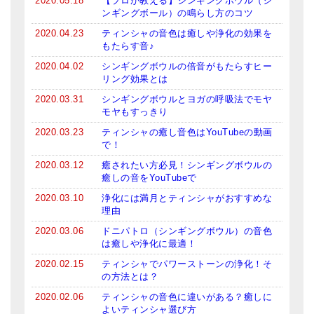
2020.05.18
【プロが教える】シンギングボウル（シ
ンギングボール）の鳴らし方のコツ
亡命チベット人尼僧のお守り・チャーム
2020.04.23
ティンシャの音色は癒しや浄化の効果を
チベット・マントラ・ヒーリングCD
もたらす音♪
2020.04.02
シンギングボウルの倍音がもたらすヒー
ギフトラッピング
リング効果とは
シンギングボウル講座
2020.03.31
シンギングボウルとヨガの呼吸法でモヤ
モヤもすっきり
●
初級講座
2020.03.23
ティンシャの癒し音色はYouTubeの動画
で！
●
倍音呼吸法レッスン
2020.03.12
癒されたい方必見！シンギングボウルの
癒しの音をYouTubeで
中級講座
2020.03.10
浄化には満月とティンシャがおすすめな
上級講座
理由
2020.03.06
ドニパトロ（シンギングボウル）の音色
ビギナー講師・養成講座
は癒しや浄化に最適！
2020.02.15
ティンシャでパワーストーンの浄化！そ
アマナマナとは
の方法とは？
About Us
2020.02.06
ティンシャの音色に違いがある？癒しに
よいティンシャ選び方