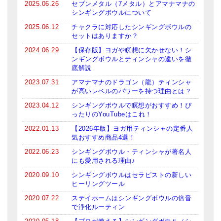
2025.06.26
セブンメタル（7メタル）とアマナマナの
シンギングボウルについて
ティンシャケース
2025.06.12
チャクラに対応したシンギングボウルの
チベット・真マントラ香
セットはありますか？
2024.06.29
【保存版】ヨガや瞑想に欠かせない！シ
●
お香定期購入（ラクとくサブスク）
ンギングボウルとティンシャの違いを徹
底解説
チベット高僧のオラクルカード
2023.07.31
アマナマナのドラゴン（龍）ティンシャ
が高いレベルのパワーを持つ理由とは？
ベル＆ドルジェ
2023.04.12
シンギングボウルで瞑想がおすすめ！ぴ
シンギングボウル入門本・CD
ったりのYouTubeはこれ！
2022.01.13
【2026年版】ヨガ用ティンシャの定番人
アウトレット
気おすすめ商品4選！
2022.06.23
シンギングボウル・ティンシャが著名人
オリジナルグッズ
にも愛用される理由♪
神々とつながるジュエリー
2020.09.10
シンギングボウルはセラピストの新しい
ヒーリングツール
ヒーリング・マンダラポスター
2020.07.22
ステイホームはシンギングボウルの倍音
で浄化ルーティン
ロゴステッカー・ポストカード各種