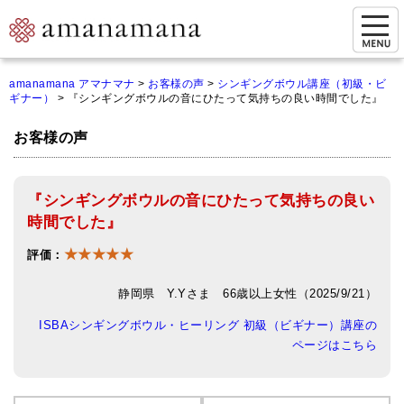
お問い合わせ
amanamana アマナマナ
>
お客様の声
>
シンギングボウル講座（初級・ビ
ギナー）
>
『シンギングボウルの音にひたって気持ちの良い時間でした』
マイページ
お客様の声
ご来店予約（実店舗）
ご来店&購入
『シンギングボウルの音にひたって気持ちの良い
オンライン相談&購入
時間でした』
★★★★★
シンギングボウル講座
評価：
倍音呼吸法レッスン
静岡県 Y.Yさま 66歳以上女性（2025/9/21）
ISBAシンギングボウル・ヒーリング 初級（ビギナー）講座の
オンラインショップ
ページはこちら
カートを見る
商品一覧