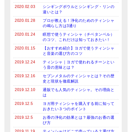
メールお便り登録
2020.02.03
シンギングボウルとシンギング・リンの
違いとは？
LINEお友だち登録
2020.01.28
プロが教える！浄化のためのティンシャ
の鳴らし方は3通り
お客様の声
2020.01.24
瞑想で使うティンシャ（チベタンベル）
ブログ
のコツ、これだけは知っておきたい！
2020.01.15
【おすすめ紹介】ヨガで使うティンシャ
特商法の表記
と音楽の選び方のコツ
2019.12.24
ティンシャ｜ヨガで使われるチーンとい
う音の意味とは？
2019.12.16
セブンメタルのティンシャとは？その歴
史と現状を徹底解説
2019.12.10
通販でも人気のティンシャ。その理由と
は
2019.12.5
ヨガ用ティンシャを購入する前に知って
おきたい３つのポイント
2019.12.5
お香の浄化の効果とは？最強のお香の選
び方
2019.11.19
ティンシャはどこで売っている？選び方