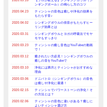
2020.05.18
【プロが教える】シンギングボウル（シ
ンギングボール）の鳴らし方のコツ
亡命チベット人尼僧のお守り・チャーム
2020.04.23
ティンシャの音色は癒しや浄化の効果を
チベット・マントラ・ヒーリングCD
もたらす音♪
2020.04.02
シンギングボウルの倍音がもたらすヒー
ギフトラッピング
リング効果とは
シンギングボウル講座
2020.03.31
シンギングボウルとヨガの呼吸法でモヤ
モヤもすっきり
●
初級講座
2020.03.23
ティンシャの癒し音色はYouTubeの動画
で！
●
倍音呼吸法レッスン
2020.03.12
癒されたい方必見！シンギングボウルの
癒しの音をYouTubeで
中級講座
2020.03.10
浄化には満月とティンシャがおすすめな
上級講座
理由
2020.03.06
ドニパトロ（シンギングボウル）の音色
ビギナー講師・養成講座
は癒しや浄化に最適！
2020.02.15
ティンシャでパワーストーンの浄化！そ
アマナマナとは
の方法とは？
About Us
2020.02.06
ティンシャの音色に違いがある？癒しに
よいティンシャ選び方