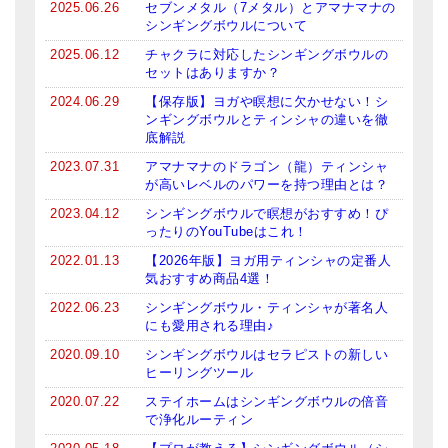
2025.06.26
セブンメタル（7メタル）とアマナマナの
シンギングボウルについて
ティンシャケース
2025.06.12
チャクラに対応したシンギングボウルの
チベット・真マントラ香
セットはありますか？
2024.06.29
【保存版】ヨガや瞑想に欠かせない！シ
●
お香定期購入（ラクとくサブスク）
ンギングボウルとティンシャの違いを徹
底解説
チベット高僧のオラクルカード
2023.07.31
アマナマナのドラゴン（龍）ティンシャ
が高いレベルのパワーを持つ理由とは？
ベル＆ドルジェ
2023.04.12
シンギングボウルで瞑想がおすすめ！ぴ
シンギングボウル入門本・CD
ったりのYouTubeはこれ！
2022.01.13
【2026年版】ヨガ用ティンシャの定番人
アウトレット
気おすすめ商品4選！
2022.06.23
シンギングボウル・ティンシャが著名人
オリジナルグッズ
にも愛用される理由♪
神々とつながるジュエリー
2020.09.10
シンギングボウルはセラピストの新しい
ヒーリングツール
ヒーリング・マンダラポスター
2020.07.22
ステイホームはシンギングボウルの倍音
で浄化ルーティン
ロゴステッカー・ポストカード各種