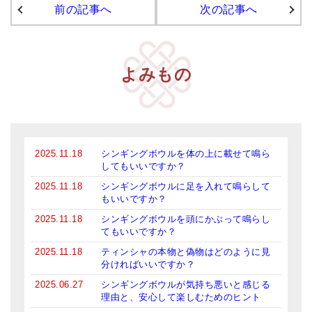
前の記事へ
次の記事へ
アマナマナのシンギングボウル
●
チベット・シンギングボウル
よみもの
●
新・鍛造スペシャル
●
マンダラ彫（黒・渋金）
人気の3点セット
2025.11.18
シンギングボウルを体の上に載せて鳴ら
お得なアマナマナ・セット
してもいいですか？
2025.11.18
シンギングボウルに足を入れて鳴らして
特大シンギングボウル・特殊柄
もいいですか？
2025.11.18
シンギングボウルを頭にかぶって鳴らし
スティック・マレット・リング（台座）
てもいいですか？
アマナマナのティンシャ
2025.11.18
ティンシャの本物と偽物はどのように見
分ければいいですか？
●
プレミアム・ティンシャ（L・M）
2025.06.27
シンギングボウルが気持ち悪いと感じる
理由と、安心して楽しむためのヒント
●
ベーシック・ティンシャ（4種）