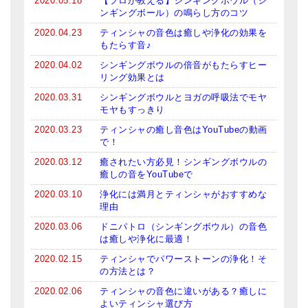
2020.05.18
【プロが教える】シンギングボウル（シ
ンギングボール）の鳴らし方のコツ
亡命チベット人尼僧のお守り・チャーム
2020.04.23
ティンシャの音色は癒しや浄化の効果を
チベット・マントラ・ヒーリングCD
もたらす音♪
2020.04.02
シンギングボウルの倍音がもたらすヒー
ギフトラッピング
リング効果とは
シンギングボウル講座
2020.03.31
シンギングボウルとヨガの呼吸法でモヤ
モヤもすっきり
●
初級講座
2020.03.23
ティンシャの癒し音色はYouTubeの動画
で！
●
倍音呼吸法レッスン
2020.03.12
癒されたい方必見！シンギングボウルの
癒しの音をYouTubeで
中級講座
2020.03.10
浄化には満月とティンシャがおすすめな
上級講座
理由
2020.03.06
ドニパトロ（シンギングボウル）の音色
ビギナー講師・養成講座
は癒しや浄化に最適！
2020.02.15
ティンシャでパワーストーンの浄化！そ
アマナマナとは
の方法とは？
About Us
2020.02.06
ティンシャの音色に違いがある？癒しに
よいティンシャ選び方