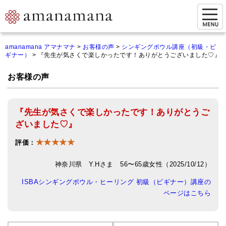
お問い合わせ
amanamana アマナマナ
>
お客様の声
>
シンギングボウル講座（初級・ビ
ギナー）
>
『先生が気さくで楽しかったです！ありがとうございました♡』
マイページ
お客様の声
ご来店予約（実店舗）
ご来店&購入
『先生が気さくで楽しかったです！ありがとうご
オンライン相談&購入
ざいました♡』
★★★★★
シンギングボウル講座
評価：
倍音呼吸法レッスン
神奈川県 Y.Hさま 56〜65歳女性（2025/10/12）
ISBAシンギングボウル・ヒーリング 初級（ビギナー）講座の
オンラインショップ
ページはこちら
カートを見る
商品一覧