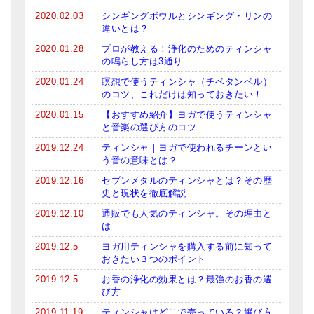
メールお便り登録
2020.02.03
シンギングボウルとシンギング・リンの
違いとは？
LINEお友だち登録
2020.01.28
プロが教える！浄化のためのティンシャ
の鳴らし方は3通り
お客様の声
2020.01.24
瞑想で使うティンシャ（チベタンベル）
ブログ
のコツ、これだけは知っておきたい！
2020.01.15
【おすすめ紹介】ヨガで使うティンシャ
特商法の表記
と音楽の選び方のコツ
2019.12.24
ティンシャ｜ヨガで使われるチーンとい
う音の意味とは？
2019.12.16
セブンメタルのティンシャとは？その歴
史と現状を徹底解説
2019.12.10
通販でも人気のティンシャ。その理由と
は
2019.12.5
ヨガ用ティンシャを購入する前に知って
おきたい３つのポイント
2019.12.5
お香の浄化の効果とは？最強のお香の選
び方
2019.11.19
ティンシャはどこで売っている？選び方