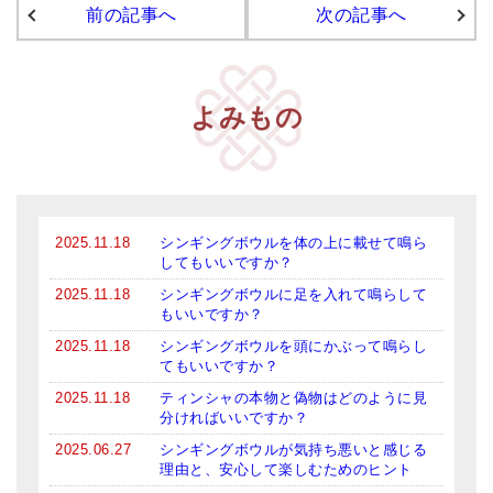
前の記事へ
次の記事へ
アマナマナのシンギングボウル
●
チベット・シンギングボウル
よみもの
●
新・鍛造スペシャル
●
マンダラ彫（黒・渋金）
人気の3点セット
2025.11.18
シンギングボウルを体の上に載せて鳴ら
お得なアマナマナ・セット
してもいいですか？
2025.11.18
シンギングボウルに足を入れて鳴らして
特大シンギングボウル・特殊柄
もいいですか？
2025.11.18
シンギングボウルを頭にかぶって鳴らし
スティック・マレット・リング（台座）
てもいいですか？
アマナマナのティンシャ
2025.11.18
ティンシャの本物と偽物はどのように見
分ければいいですか？
●
プレミアム・ティンシャ（L・M）
2025.06.27
シンギングボウルが気持ち悪いと感じる
理由と、安心して楽しむためのヒント
●
ベーシック・ティンシャ（4種）