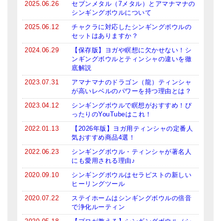
2025.06.26
セブンメタル（7メタル）とアマナマナの
シンギングボウルについて
ティンシャケース
2025.06.12
チャクラに対応したシンギングボウルの
チベット・真マントラ香
セットはありますか？
2024.06.29
【保存版】ヨガや瞑想に欠かせない！シ
●
お香定期購入（ラクとくサブスク）
ンギングボウルとティンシャの違いを徹
底解説
チベット高僧のオラクルカード
2023.07.31
アマナマナのドラゴン（龍）ティンシャ
が高いレベルのパワーを持つ理由とは？
ベル＆ドルジェ
2023.04.12
シンギングボウルで瞑想がおすすめ！ぴ
シンギングボウル入門本・CD
ったりのYouTubeはこれ！
2022.01.13
【2026年版】ヨガ用ティンシャの定番人
アウトレット
気おすすめ商品4選！
2022.06.23
シンギングボウル・ティンシャが著名人
オリジナルグッズ
にも愛用される理由♪
神々とつながるジュエリー
2020.09.10
シンギングボウルはセラピストの新しい
ヒーリングツール
ヒーリング・マンダラポスター
2020.07.22
ステイホームはシンギングボウルの倍音
で浄化ルーティン
ロゴステッカー・ポストカード各種