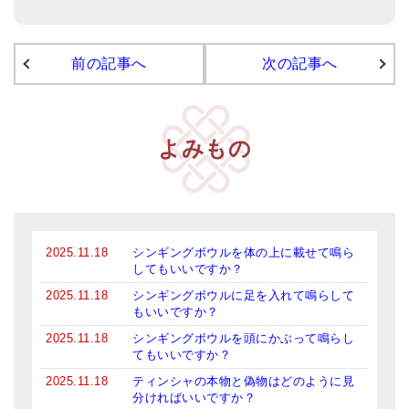
アマナマナのシンギングボウル
前の記事へ
次の記事へ
●
チベット・シンギングボウル
●
新・鍛造スペシャル
●
マンダラ彫（黒・渋金）
よみもの
人気の3点セット
お得なアマナマナ・セット
特大シンギングボウル・特殊柄
2025.11.18
シンギングボウルを体の上に載せて鳴ら
してもいいですか？
スティック・マレット・リング（台座）
2025.11.18
シンギングボウルに足を入れて鳴らして
もいいですか？
アマナマナのティンシャ
2025.11.18
シンギングボウルを頭にかぶって鳴らし
てもいいですか？
●
プレミアム・ティンシャ（L・M）
2025.11.18
ティンシャの本物と偽物はどのように見
●
ベーシック・ティンシャ（4種）
分ければいいですか？