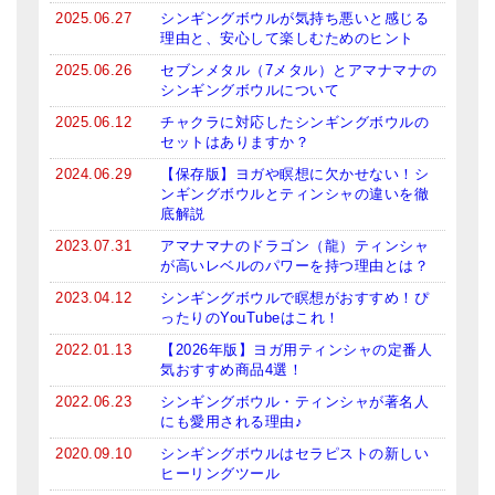
2025.06.27
シンギングボウルが気持ち悪いと感じる
ティンシャケース
理由と、安心して楽しむためのヒント
2025.06.26
セブンメタル（7メタル）とアマナマナの
チベット・真マントラ香
シンギングボウルについて
●
お香定期購入（ラクとくサブスク）
2025.06.12
チャクラに対応したシンギングボウルの
セットはありますか？
チベット高僧のオラクルカード
2024.06.29
【保存版】ヨガや瞑想に欠かせない！シ
ンギングボウルとティンシャの違いを徹
ベル＆ドルジェ
底解説
2023.07.31
アマナマナのドラゴン（龍）ティンシャ
シンギングボウル入門本・CD
が高いレベルのパワーを持つ理由とは？
アウトレット
2023.04.12
シンギングボウルで瞑想がおすすめ！ぴ
ったりのYouTubeはこれ！
オリジナルグッズ
2022.01.13
【2026年版】ヨガ用ティンシャの定番人
気おすすめ商品4選！
神々とつながるジュエリー
2022.06.23
シンギングボウル・ティンシャが著名人
にも愛用される理由♪
ヒーリング・マンダラポスター
2020.09.10
シンギングボウルはセラピストの新しい
ロゴステッカー・ポストカード各種
ヒーリングツール