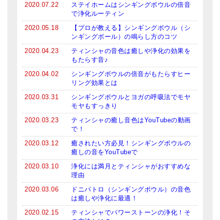
2020.07.22
ステイホームはシンギングボウルの倍音
亡命チベット人尼僧のお守り・チャーム
で浄化ルーティン
2020.05.18
【プロが教える】シンギングボウル（シ
チベット・マントラ・ヒーリングCD
ンギングボール）の鳴らし方のコツ
ギフトラッピング
2020.04.23
ティンシャの音色は癒しや浄化の効果を
もたらす音♪
シンギングボウル講座
2020.04.02
シンギングボウルの倍音がもたらすヒー
リング効果とは
●
初級講座
2020.03.31
シンギングボウルとヨガの呼吸法でモヤ
モヤもすっきり
●
倍音呼吸法レッスン
2020.03.23
ティンシャの癒し音色はYouTubeの動画
中級講座
で！
2020.03.12
癒されたい方必見！シンギングボウルの
上級講座
癒しの音をYouTubeで
2020.03.10
浄化には満月とティンシャがおすすめな
ビギナー講師・養成講座
理由
アマナマナとは
2020.03.06
ドニパトロ（シンギングボウル）の音色
は癒しや浄化に最適！
About Us
2020.02.15
ティンシャでパワーストーンの浄化！そ