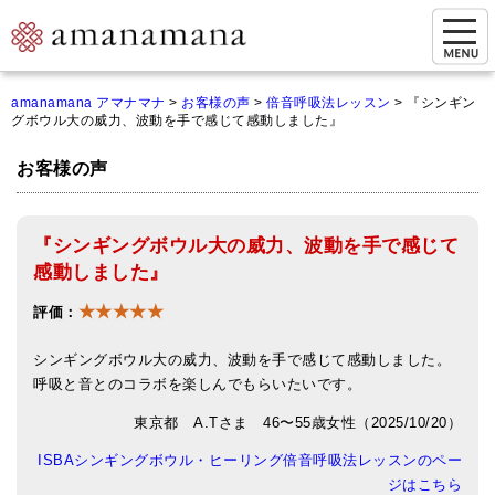
お問い合わせ
amanamana アマナマナ
>
お客様の声
>
倍音呼吸法レッスン
>
『シンギン
グボウル大の威力、波動を手で感じて感動しました』
マイページ
お客様の声
ご来店予約（実店舗）
ご来店&購入
『シンギングボウル大の威力、波動を手で感じて
オンライン相談&購入
感動しました』
★★★★★
シンギングボウル講座
評価：
倍音呼吸法レッスン
シンギングボウル大の威力、波動を手で感じて感動しました。
呼吸と音とのコラボを楽しんでもらいたいです。
オンラインショップ
東京都 A.Tさま 46〜55歳女性（2025/10/20）
カートを見る
ISBAシンギングボウル・ヒーリング倍音呼吸法レッスンのペー
ジはこちら
商品一覧