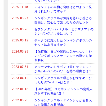
てもいいですか？
ティンシャケース
2025.11.18
ティンシャの本物と偽物はどのように見
分ければいいですか？
チベット・真マントラ香
2025.06.27
シンギングボウルが気持ち悪いと感じる
理由と、安心して楽しむためのヒント
●
お香定期購入（ラクとくサブスク）
2025.06.26
セブンメタル（7メタル）とアマナマナの
シンギングボウルについて
チベット高僧のオラクルカード
2025.06.12
チャクラに対応したシンギングボウルの
ベル＆ドルジェ
セットはありますか？
2024.06.29
【保存版】ヨガや瞑想に欠かせない！シ
シンギングボウル入門本・CD
ンギングボウルとティンシャの違いを徹
底解説
アウトレット
2023.07.31
アマナマナのドラゴン（龍）ティンシャ
が高いレベルのパワーを持つ理由とは？
オリジナルグッズ
2023.04.12
シンギングボウルで瞑想がおすすめ！ぴ
神々とつながるジュエリー
ったりのYouTubeはこれ！
2022.01.13
【2026年版】ヨガ用ティンシャの定番人
ヒーリング・マンダラポスター
気おすすめ商品4選！
2022.06.23
シンギングボウル・ティンシャが著名人
ロゴステッカー・ポストカード各種
にも愛用される理由♪