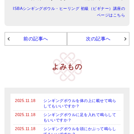
ISBAシンギングボウル・ヒーリング 初級（ビギナー）講座の
アマナマナのシンギングボウル
ページはこちら
●
チベット・シンギングボウル
●
新・鍛造スペシャル
前の記事へ
次の記事へ
●
マンダラ彫（黒・渋金）
人気の3点セット
よみもの
お得なアマナマナ・セット
特大シンギングボウル・特殊柄
スティック・マレット・リング（台座）
2025.11.18
シンギングボウルを体の上に載せて鳴ら
してもいいですか？
アマナマナのティンシャ
2025.11.18
シンギングボウルに足を入れて鳴らして
●
プレミアム・ティンシャ（L・M）
もいいですか？
2025.11.18
シンギングボウルを頭にかぶって鳴らし
●
ベーシック・ティンシャ（4種）