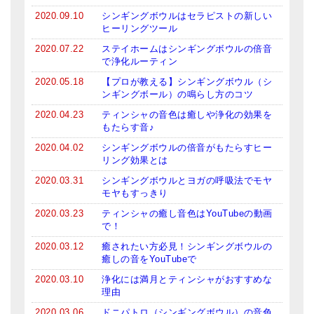
亡命チベット人尼僧のお守り・チャーム
2020.09.10
シンギングボウルはセラピストの新しい
ヒーリングツール
チベット・マントラ・ヒーリングCD
2020.07.22
ステイホームはシンギングボウルの倍音
で浄化ルーティン
ギフトラッピング
2020.05.18
【プロが教える】シンギングボウル（シ
ンギングボール）の鳴らし方のコツ
シンギングボウル講座
2020.04.23
ティンシャの音色は癒しや浄化の効果を
●
初級講座
もたらす音♪
2020.04.02
シンギングボウルの倍音がもたらすヒー
●
倍音呼吸法レッスン
リング効果とは
2020.03.31
シンギングボウルとヨガの呼吸法でモヤ
中級講座
モヤもすっきり
上級講座
2020.03.23
ティンシャの癒し音色はYouTubeの動画
で！
ビギナー講師・養成講座
2020.03.12
癒されたい方必見！シンギングボウルの
癒しの音をYouTubeで
アマナマナとは
2020.03.10
浄化には満月とティンシャがおすすめな
理由
About Us
2020.03.06
ドニパトロ（シンギングボウル）の音色