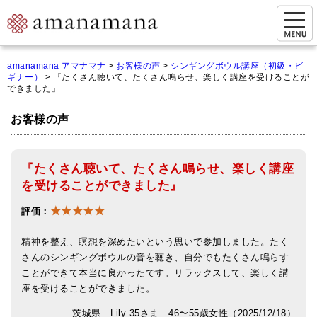
お問い合わせ
amanamana アマナマナ
>
お客様の声
>
シンギングボウル講座（初級・ビ
ギナー）
>
『たくさん聴いて、たくさん鳴らせ、楽しく講座を受けることが
マイページ
できました』
ご来店予約（実店舗）
お客様の声
ご来店&購入
『たくさん聴いて、たくさん鳴らせ、楽しく講座
オンライン相談&購入
を受けることができました』
シンギングボウル講座
★★★★★
評価：
倍音呼吸法レッスン
精神を整え、瞑想を深めたいという思いで参加しました。たく
オンラインショップ
さんのシンギングボウルの音を聴き、自分でもたくさん鳴らす
ことができて本当に良かったです。リラックスして、楽しく講
カートを見る
座を受けることができました。
茨城県 Lily 35さま 46〜55歳女性（2025/12/18）
商品一覧